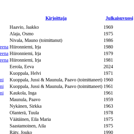
Kirjoitta­ja
Julkaisu­vuosi
Haavio, Jaakko
1969
Alaja, Osmo
1975
Nivala, Mauno (toimittanut)
1986
eena
Hiironniemi, Irja
1980
eena
Hiironniemi, Irja
1979
eena
Hiironniemi, Irja
1981
Eerola, Eeva
2024
Kuoppala, Helvi
1971
ni
Kuoppala, Jussi & Maunula, Paavo (toimittaneet)
1960
ni
Kuoppala, Jussi & Maunula, Paavo (toimittaneet)
1961
ni
Kaukola, Inga
1961
Maunula, Paavo
1959
Nykänen, Sirkka
1963
Olanterä, Tuula
1978
Väätäinen, Eila Maria
1975
Saastamoinen, Aila
1975
Räty, Jouko
1990