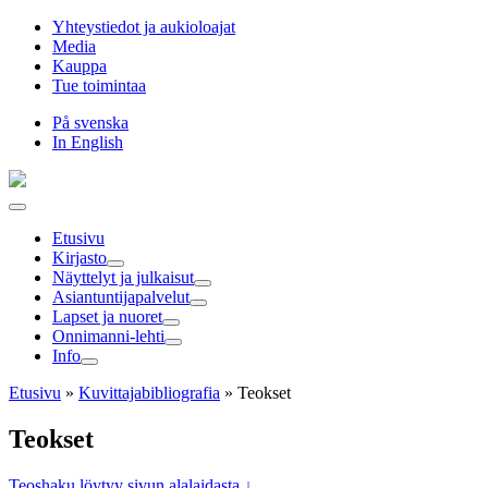
Hyppää
Yhteystiedot ja aukioloajat
sisältöön
Media
Kauppa
Tue toimintaa
På svenska
In English
Etusivu
Kirjasto
Näyttelyt ja julkaisut
Asiantuntija­palvelut
Lapset ja nuoret
Onnimanni-lehti
Info
Etusivu
»
Kuvittaja­bibliografia
»
Teokset
Teokset
Teoshaku löytyy sivun alalaidasta ↓