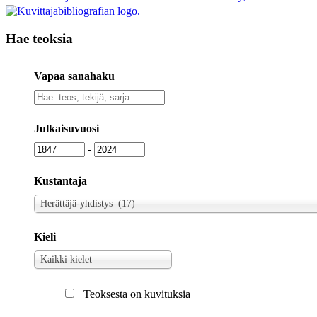
Hae teoksia
Vapaa sanahaku
Vapaa
sanahaku
Julkaisuvuosi
Julkaisuvuosi
Julkaisuvuosi
-
Kustantaja
Kustantaja
Herättäjä-yhdistys (17)
Kieli
Kieli
Kaikki kielet
Teoksesta on kuvituksia