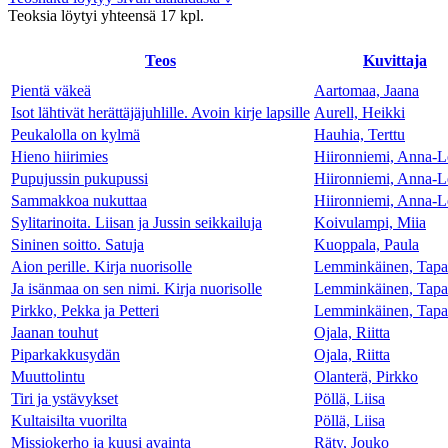
Teoksia löytyi yhteensä 17 kpl.
Teos
Kuvitta­ja
Pientä väkeä
Aartomaa, Jaana
Isot lähtivät herättäjäjuhlille. Avoin kirje lapsille
Aurell, Heikki
Peukalolla on kylmä
Hauhia, Terttu
Hieno hiirimies
Hiironniemi, Anna-L
Pupujussin pukupussi
Hiironniemi, Anna-L
Sammakkoa nukuttaa
Hiironniemi, Anna-L
Sylitarinoita. Liisan ja Jussin seikkailuja
Koivulampi, Miia
Sininen soitto. Satuja
Kuoppala, Paula
Aion perille. Kirja nuorisolle
Lemminkäinen, Tapa
Ja isänmaa on sen nimi. Kirja nuorisolle
Lemminkäinen, Tapa
Pirkko, Pekka ja Petteri
Lemminkäinen, Tapa
Jaanan touhut
Ojala, Riitta
Piparkakkusydän
Ojala, Riitta
Muuttolintu
Olanterä, Pirkko
Tiri ja ystävykset
Pöllä, Liisa
Kultaisilta vuorilta
Pöllä, Liisa
Missiokerho ja kuusi avainta
Räty, Jouko