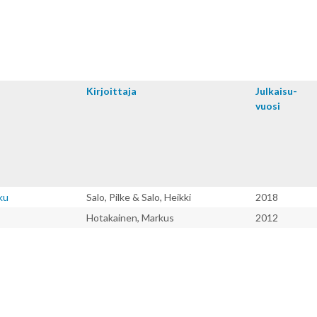
Kirjoitta­ja
Julkaisu­
vuosi
ku
Salo, Pilke & Salo, Heikki
2018
Hotakainen, Markus
2012