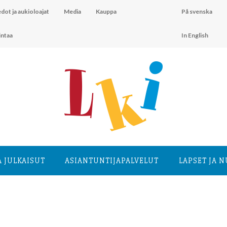
dot ja aukioloajat
Media
Kauppa
På svenska
intaa
In English
A JULKAISUT
ASIANTUNTIJA­PALVELUT
LAPSET JA 