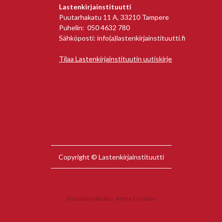
Lastenkirjainstituutti
Puutarhakatu 11 A, 33210 Tampere
Puhelin: 050 4632 780
Sähköposti: info(a)lastenkirjainstituutti.fi
Tilaa Lastenkirjainstituutin uutiskirje
Copyright © Lastenkirjainstituutti
Sivuston toteutus:
Mene Creative