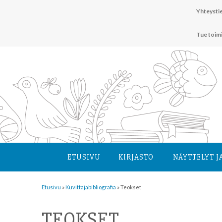
Hyppää
Yhteystie
sisältöön
Tue toim
ETUSIVU
KIRJASTO
NÄYTTELYT J
Etusivu
»
Kuvittaja­bibliografia
»
Teokset
TEOKSET