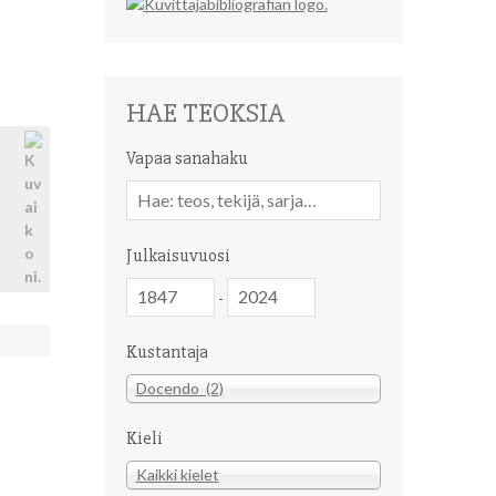
HAE TEOKSIA
Vapaa sanahaku
Vapaa
sanahaku
Julkaisuvuosi
Julkaisuvuosi
Julkaisuvuosi
-
Kustantaja
Kustantaja
Docendo (2)
Kieli
Kieli
Kaikki kielet