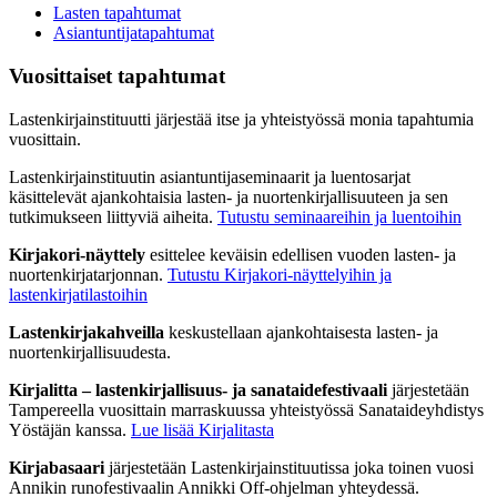
Lasten tapahtumat
Asiantuntijatapahtumat
Vuosittaiset tapahtumat
Lastenkirjainstituutti järjestää itse ja yhteistyössä monia tapahtumia
vuosittain.
Lastenkirjainstituutin asiantuntijaseminaarit ja luentosarjat
käsittelevät ajankohtaisia lasten- ja nuortenkirjallisuuteen ja sen
tutkimukseen liittyviä aiheita.
Tutustu seminaareihin ja luentoihin
Kirjakori-näyttely
esittelee keväisin edellisen vuoden lasten- ja
nuortenkirjatarjonnan.
Tutustu Kirjakori-näyttelyihin ja
lastenkirjatilastoihin
Lastenkirjakahveilla
keskustellaan ajankohtaisesta lasten- ja
nuortenkirjallisuudesta.
Kirjalitta – lastenkirjallisuus- ja sanataidefestivaali
järjestetään
Tampereella vuosittain marraskuussa yhteistyössä Sanataideyhdistys
Yöstäjän kanssa.
Lue lisää Kirjalitasta
Kirjabasaari
järjestetään Lastenkirjainstituutissa joka toinen vuosi
Annikin runofestivaalin Annikki Off-ohjelman yhteydessä.