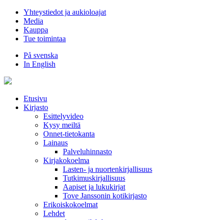
Hyppää
Yhteystiedot ja aukioloajat
sisältöön
Media
Kauppa
Tue toimintaa
På svenska
In English
Etusivu
Kirjasto
Esittelyvideo
Kysy meiltä
Onnet-tietokanta
Lainaus
Palveluhinnasto
Kirjakokoelma
Lasten- ja nuortenkirjallisuus
Tutkimuskirjallisuus
Aapiset ja lukukirjat
Tove Janssonin kotikirjasto
Erikoiskokoelmat
Lehdet