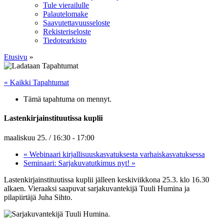
Tule vierailulle
Palautelomake
Saavutettavuusseloste
Rekisteriseloste
Tiedotearkisto
Etusivu
»
« Kaikki Tapahtumat
Tämä tapahtuma on mennyt.
Lastenkirjainstituutissa kuplii
maaliskuu 25. / 16:30
-
17:00
«
Webinaari kirjallisuuskasvatuksesta varhaiskasvatuksessa
Seminaari: Sarjakuvatutkimus nyt!
»
Lastenkirjainstituutissa kuplii jälleen keskiviikkona 25.3. klo 16.30
alkaen. Vieraaksi saapuvat sarjakuvantekijä Tuuli Humina ja
pilapiirtäjä Juha Sihto.