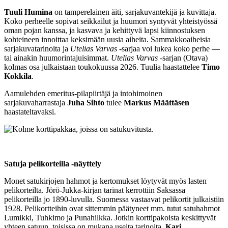
Tuuli Humina
on tamperelainen äiti, sarjakuvantekijä ja kuvittaja.
Koko perheelle sopivat seikkailut ja huumori syntyvät yhteistyössä
oman pojan kanssa, ja kasvava ja kehittyvä lapsi kiinnostuksen
kohteineen innoittaa keksimään uusia aiheita. Sammakkoaiheisia
sarjakuvatarinoita ja
Utelias Varvas
-sarjaa voi lukea koko perhe —
tai ainakin huumorintajuisimmat.
Utelias Varvas
-sarjan (Otava)
kolmas osa julkaistaan toukokuussa 2026. Tuulia haastattelee
Timo
Kokkila
.
Aamulehden emeritus-pilapiirtäjä ja intohimoinen
sarjakuvaharrastaja
Juha Sihto
tulee
Markus Määttäsen
haastateltavaksi.
Satuja pelikorteilla -näyttely
Monet satukirjojen hahmot ja kertomukset löytyvät myös lasten
pelikorteilta. Jörö-Jukka-kirjan tarinat kerrottiin Saksassa
pelikorteilla jo 1890-luvulla. Suomessa vastaavat pelikortit julkaistiin
1928. Pelikortteihin ovat sittemmin päätyneet mm. tutut satuhahmot
Lumikki, Tuhkimo ja Punahilkka. Jotkin korttipakoista keskittyvät
yhteen satuun, toisissa on mukana useita tarinoita.
Kari