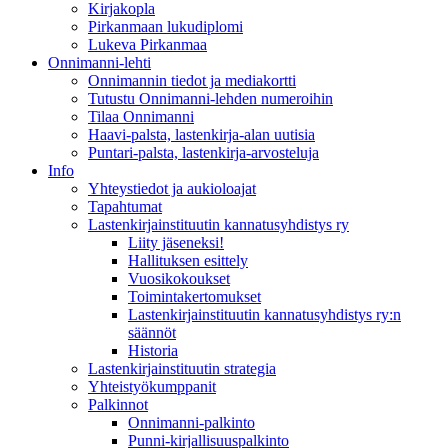
Kirjakopla
Pirkanmaan lukudiplomi
Lukeva Pirkanmaa
Onnimanni-lehti
Onnimannin tiedot ja mediakortti
Tutustu Onnimanni-lehden numeroihin
Tilaa Onnimanni
Haavi-palsta, lastenkirja-alan uutisia
Puntari-palsta, lastenkirja-arvosteluja
Info
Yhteystiedot ja aukioloajat
Tapahtumat
Lastenkirjainstituutin kannatusyhdistys ry
Liity jäseneksi!
Hallituksen esittely
Vuosikokoukset
Toimintakertomukset
Lastenkirjainstituutin kannatusyhdistys ry:n
säännöt
Historia
Lastenkirjainstituutin strategia
Yhteistyökumppanit
Palkinnot
Onnimanni-palkinto
Punni-kirjallisuuspalkinto