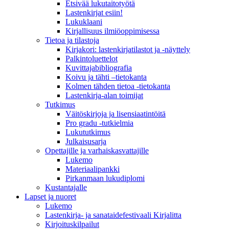
Etsivää lukutaitotyötä
Lastenkirjat esiin!
Lukuklaani
Kirjallisuus ilmiöoppimisessa
Tietoa ja tilastoja
Kirjakori: lastenkirjatilastot ja -näyttely
Palkintoluettelot
Kuvittaja­bibliografia
Koivu ja tähti –tietokanta
Kolmen tähden tietoa -tietokanta
Lastenkirja-alan toimijat
Tutkimus
Väitöskirjoja ja lisensiaatintöitä
Pro gradu -tutkielmia
Lukututkimus
Julkaisusarja
Opettajille ja varhaiskasvattajille
Lukemo
Materiaalipankki
Pirkanmaan lukudiplomi
Kustantajalle
Lapset ja nuoret
Lukemo
Lastenkirja- ja sanataidefestivaali Kirjalitta
Kirjoituskilpailut