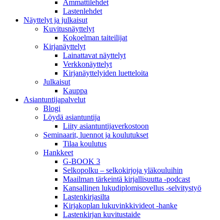
Ammattilehdet
Lastenlehdet
Näyttelyt ja julkaisut
Kuvitusnäyttelyt
Kokoelman taiteilijat
Kirjanäyttelyt
Lainattavat näyttelyt
Verkkonäyttelyt
Kirjanäyttelyiden luetteloita
Julkaisut
Kauppa
Asiantuntija­palvelut
Blogi
Löydä asiantuntija
Liity asiantuntijaverkostoon
Seminaarit, luennot ja koulutukset
Tilaa koulutus
Hankkeet
G-BOOK 3
Selkopolku – selkokirjoja yläkouluihin
Maailman tärkeintä kirjallisuutta -podcast
Kansallinen lukudiplomisovellus -selvitystyö
Lastenkirjasilta
Kirjakoplan lukuvinkkivideot -hanke
Lastenkirjan kuvitustaide