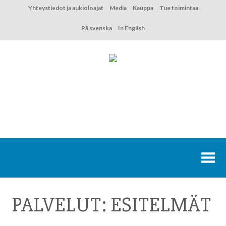
Hyppää
Yhteystiedot ja aukioloajat
Media
Kauppa
Tue toimintaa
sisältöön
På svenska
In English
PALVELUT:
ESITELMÄT