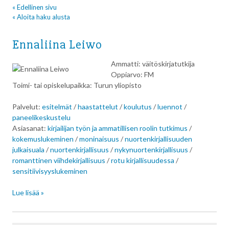
« Edellinen sivu
« Aloita haku alusta
Ennaliina Leiwo
Ammatti: väitöskirjatutkija
Oppiarvo: FM
Toimi- tai opiskelupaikka: Turun yliopisto
Palvelut:
esitelmät
/
haastattelut
/
koulutus
/
luennot
/
paneelikeskustelu
Asiasanat:
kirjailijan työn ja ammatillisen roolin tutkimus
/
kokemuslukeminen
/
moninaisuus
/
nuortenkirjallisuuden
julkaisuala
/
nuortenkirjallisuus
/
nykynuortenkirjallisuus
/
romanttinen viihdekirjallisuus
/
rotu kirjallisuudessa
/
sensitiivisyyslukeminen
Lue lisää »