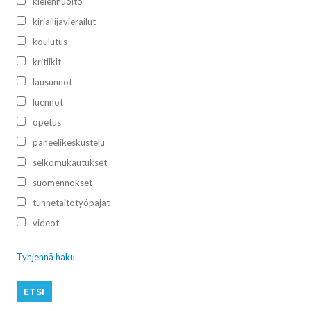
kielenhuolto
kirjailijavierailut
koulutus
kritiikit
lausunnot
luennot
opetus
paneelikeskustelu
selkomukautukset
suomennokset
tunnetaitotyöpajat
videot
Tyhjennä haku