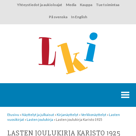
Hyppää
Yhteystiedot ja aukioloajat
Media
Kauppa
Tue toimintaa
sisältöön
På svenska
In English
Etusivu
»
Näyttelyt ja julkaisut
»
Kirjanäyttelyt
»
Verkkonäyttelyt
»
Lasten
vuosikirjat
»
Lasten joulukirja
»
Lasten joulukirja Karisto 1925
LASTEN JOULUKIRJA KARISTO 1925