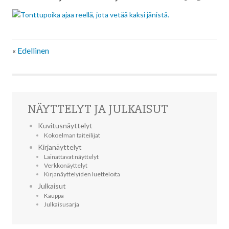
«
Edellinen
NÄYTTELYT JA JULKAISUT
Kuvitusnäyttelyt
Kokoelman taiteilijat
Kirjanäyttelyt
Lainattavat näyttelyt
Verkkonäyttelyt
Kirjanäyttelyiden luetteloita
Julkaisut
Kauppa
Julkaisusarja