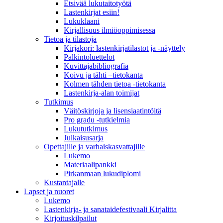
Etsivää lukutaitotyötä
Lastenkirjat esiin!
Lukuklaani
Kirjallisuus ilmiöoppimisessa
Tietoa ja tilastoja
Kirjakori: lastenkirjatilastot ja -näyttely
Palkintoluettelot
Kuvittaja­bibliografia
Koivu ja tähti –tietokanta
Kolmen tähden tietoa -tietokanta
Lastenkirja-alan toimijat
Tutkimus
Väitöskirjoja ja lisensiaatintöitä
Pro gradu -tutkielmia
Lukututkimus
Julkaisusarja
Opettajille ja varhaiskasvattajille
Lukemo
Materiaalipankki
Pirkanmaan lukudiplomi
Kustantajalle
Lapset ja nuoret
Lukemo
Lastenkirja- ja sanataidefestivaali Kirjalitta
Kirjoituskilpailut