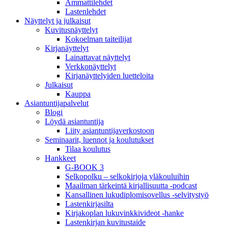
Ammattilehdet
Lastenlehdet
Näyttelyt ja julkaisut
Kuvitusnäyttelyt
Kokoelman taiteilijat
Kirjanäyttelyt
Lainattavat näyttelyt
Verkkonäyttelyt
Kirjanäyttelyiden luetteloita
Julkaisut
Kauppa
Asiantuntija­palvelut
Blogi
Löydä asiantuntija
Liity asiantuntijaverkostoon
Seminaarit, luennot ja koulutukset
Tilaa koulutus
Hankkeet
G-BOOK 3
Selkopolku – selkokirjoja yläkouluihin
Maailman tärkeintä kirjallisuutta -podcast
Kansallinen lukudiplomisovellus -selvitystyö
Lastenkirjasilta
Kirjakoplan lukuvinkkivideot -hanke
Lastenkirjan kuvitustaide