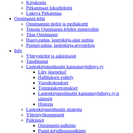
Kirjakopla
Pirkanmaan lukudiplomi
Lukeva Pirkanmaa
Onnimanni-lehti
Onnimannin tiedot ja mediakortti
Tutustu Onnimanni-lehden numeroihin
Tilaa Onnimanni
Haavi-palsta, lastenkirja-alan uutisia
Puntari-palsta, lastenkirja-arvosteluja
Info
Yhteystiedot ja aukioloajat
Tapahtumat
Lastenkirjainstituutin kannatusyhdistys ry
Liity jäseneksi!
Hallituksen esittely
Vuosikokoukset
Toimintakertomukset
Lastenkirjainstituutin kannatusyhdistys ry:n
säännöt
Historia
Lastenkirjainstituutin strategia
Yhteistyökumppanit
Palkinnot
Onnimanni-palkinto
Punni-kirjallisuuspalkinto