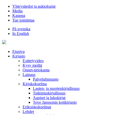
Hyppää
Yhteystiedot ja aukioloajat
sisältöön
Media
Kauppa
Tue toimintaa
På svenska
In English
Etusivu
Kirjasto
Esittelyvideo
Kysy meiltä
Onnet-tietokanta
Lainaus
Palveluhinnasto
Kirjakokoelma
Lasten- ja nuortenkirjallisuus
Tutkimuskirjallisuus
Aapiset ja lukukirjat
Tove Janssonin kotikirjasto
Erikoiskokoelmat
Lehdet