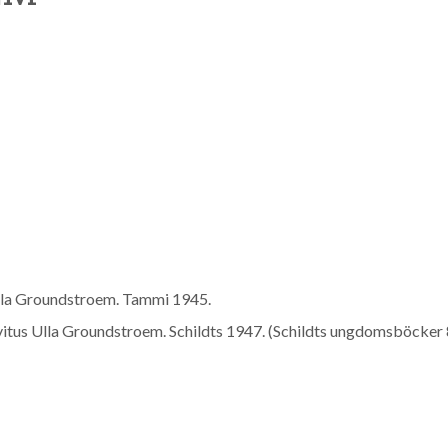
lla Groundstroem. Tammi
1945
.
itus Ulla Groundstroem. Schildts
1947
. (Schildts ungdomsböcker 