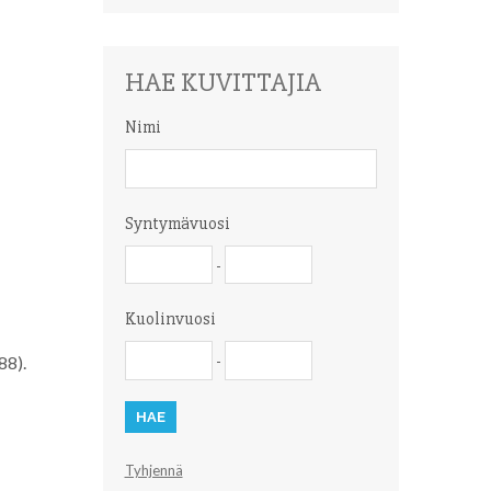
HAE KUVITTAJIA
Nimi
Nimi
Syntymävuosi
Syntymävuosi
Syntymävuosi
-
Kuolinvuosi
Kuolinvuosi
Kuolinvuosi
-
88).
Tyhjennä