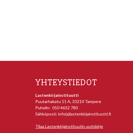
YHTEYSTIEDOT
Lastenkirjainstituutti
Puutarhakatu 11 A, 33210 Tampere
Puhelin: 050 4632 780
Sähköposti: info(a)lastenkirjainstituutti.fi
Tilaa Lastenkirjainstituutin uutiskirje