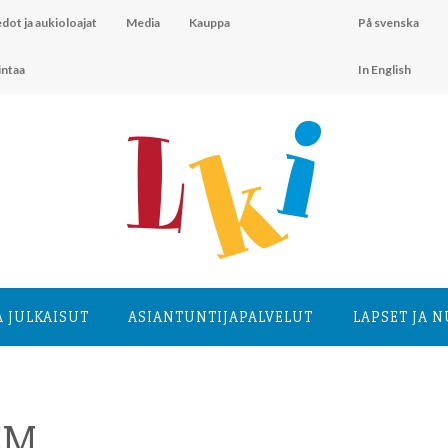
dot ja aukioloajat
Media
Kauppa
På svenska
intaa
In English
A JULKAISUT
ASIANTUNTIJA­PALVELUT
LAPSET JA 
EM