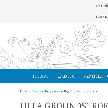
Hyppää
Yhteystie
sisältöön
Tue toim
ETUSIVU
KIRJASTO
NÄYTTELYT J
Etusivu
»
Kuvittaja­bibliografia
»
Kuvittajat
»
Ulla Groundstroem
ULLA GROUNDSTRO