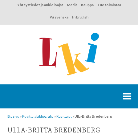
Hyppää
Yhteystiedot ja aukioloajat
Media
Kauppa
Tue toimintaa
sisältöön
På svenska
In English
Etusivu
»
Kuvittaja­bibliografia
»
Kuvittajat
»
Ulla-Britta Bredenberg
ULLA-BRITTA BREDENBERG