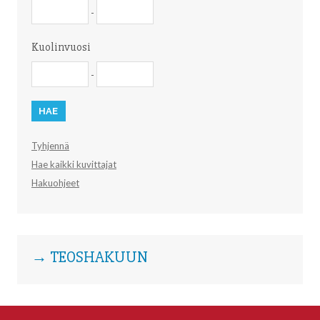
Syntymävuosi
Syntymävuosi
-
Kuolinvuosi
Kuolinvuosi
Kuolinvuosi
-
Tyhjennä
Hae kaikki kuvittajat
Hakuohjeet
→ TEOSHAKUUN