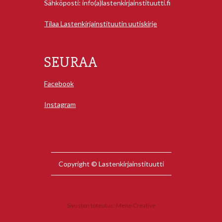
Sähköposti: info(a)lastenkirjainstituutti.fi
Tilaa Lastenkirjainstituutin uutiskirje
SEURAA
Facebook
Instagram
Copyright © Lastenkirjainstituutti
Sivuston toteutus:
Mene Creative