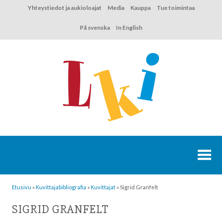
Hyppää
Yhteystiedot ja aukioloajat
Media
Kauppa
Tue toimintaa
sisältöön
På svenska
In English
Etusivu
»
Kuvittaja­bibliografia
»
Kuvittajat
»
Sigrid Granfelt
SIGRID GRANFELT