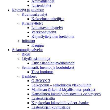
Ammattilehdet
Lastenlehdet
Näyttelyt ja julkaisut
Kuvitusnäyttelyt
Kokoelman taiteilijat
Kirjanäyttelyt
Lainattavat näyttelyt
Verkkonäyttelyt
Kirjanäyttelyiden luetteloita
Julkaisut
Kauppa
Asiantuntija­palvelut
Blogi
Löydä asiantuntija
Liity asiantuntijaverkostoon
Seminaarit, luennot ja koulutukset
Tilaa koulutus
Hankkeet
G-BOOK 3
Selkopolku – selkokirjoja yläkouluihin
Maailman tärkeintä kirjallisuutta -podcast
Kansallinen lukudiplomisovellus -selvitystyö
Lastenkirjasilta
Kirjakoplan lukuvinkkivideot -hanke
Lastenkirjan kuvitustaide