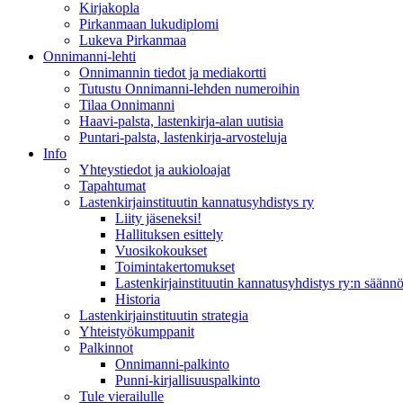
Kirjakopla
Pirkanmaan lukudiplomi
Lukeva Pirkanmaa
Onnimanni-lehti
Onnimannin tiedot ja mediakortti
Tutustu Onnimanni-lehden numeroihin
Tilaa Onnimanni
Haavi-palsta, lastenkirja-alan uutisia
Puntari-palsta, lastenkirja-arvosteluja
Info
Yhteystiedot ja aukioloajat
Tapahtumat
Lastenkirjainstituutin kannatusyhdistys ry
Liity jäseneksi!
Hallituksen esittely
Vuosikokoukset
Toimintakertomukset
Lastenkirjainstituutin kannatusyhdistys ry:n säännö
Historia
Lastenkirjainstituutin strategia
Yhteistyökumppanit
Palkinnot
Onnimanni-palkinto
Punni-kirjallisuuspalkinto
Tule vierailulle