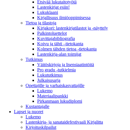
Etsivää lukutaitotyötä
Lastenkirjat esiin!
Lukuklaani
Kirjallisuus ilmiöoppimisessa
Tietoa ja tilastoja
Kirjakori: lastenkirjatilastot ja -näyttely
Palkintoluettelot
Kuvittaja­bibliografia
Koivu ja tähti –tietokanta
Kolmen tähden tietoa -tietokanta
Lastenkirja-alan toimijat
Tutkimus
Väitöskirjoja ja lisensiaatintöitä
Pro gradu -tutkielmia
Lukututkimus
Julkaisusarja
Opettajille ja varhaiskasvattajille
Lukemo
Materiaalipankki
Pirkanmaan lukudiplomi
Kustantajalle
Lapset ja nuoret
Lukemo
Lastenkirja- ja sanataidefestivaali Kirjalitta
Kirjoituskilpailut