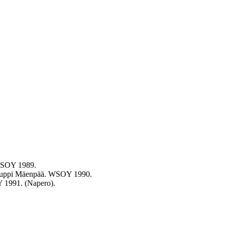
 WSOY
1989
.
Puppi Mäenpää. WSOY
1990
.
OY
1991
. (Napero).