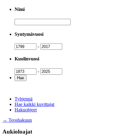
Nimi
Nimi
Syntymävuosi
Syntymävuosi
Syntymävuosi
-
Kuolinvuosi
Kuolinvuosi
Kuolinvuosi
-
Tyhjennä
Hae kaikki kuvittajat
Hakuohjeet
→ Teoshakuun
Aukioloajat