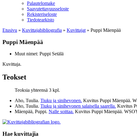
Palautelomake
Saavutettavuusseloste
Rekisteriseloste
Tiedotearkisto
Etusivu
»
Kuvittaja­bibliografia
»
Kuvittajat
»
Puppi Mäenpää
Puppi Mäenpää
Muut nimet:
Puppi Setälä
Kuvittaja.
Teokset
Teoksia yhteensä 3 kpl.
Aho, Tuulia.
Tiuku ja sinihevonen.
Kuvitus Puppi Mäenpää.
Aho, Tuulia.
Tiuku ja sinihevonen salaisella saarella.
Kuvitus 
Mäenpää, Puppi.
Nalle soittaa.
Kuvitus Puppi Mäenpää. WS
Hae kuvittajia