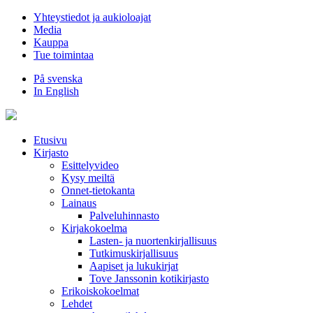
Hyppää
Yhteystiedot ja aukioloajat
sisältöön
Media
Kauppa
Tue toimintaa
På svenska
In English
Etusivu
Kirjasto
Esittelyvideo
Kysy meiltä
Onnet-tietokanta
Lainaus
Palveluhinnasto
Kirjakokoelma
Lasten- ja nuortenkirjallisuus
Tutkimuskirjallisuus
Aapiset ja lukukirjat
Tove Janssonin kotikirjasto
Erikoiskokoelmat
Lehdet