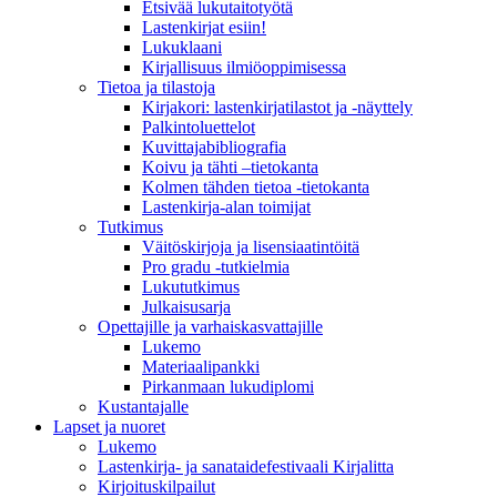
Etsivää lukutaitotyötä
Lastenkirjat esiin!
Lukuklaani
Kirjallisuus ilmiöoppimisessa
Tietoa ja tilastoja
Kirjakori: lastenkirjatilastot ja -näyttely
Palkintoluettelot
Kuvittaja­bibliografia
Koivu ja tähti –tietokanta
Kolmen tähden tietoa -tietokanta
Lastenkirja-alan toimijat
Tutkimus
Väitöskirjoja ja lisensiaatintöitä
Pro gradu -tutkielmia
Lukututkimus
Julkaisusarja
Opettajille ja varhaiskasvattajille
Lukemo
Materiaalipankki
Pirkanmaan lukudiplomi
Kustantajalle
Lapset ja nuoret
Lukemo
Lastenkirja- ja sanataidefestivaali Kirjalitta
Kirjoituskilpailut