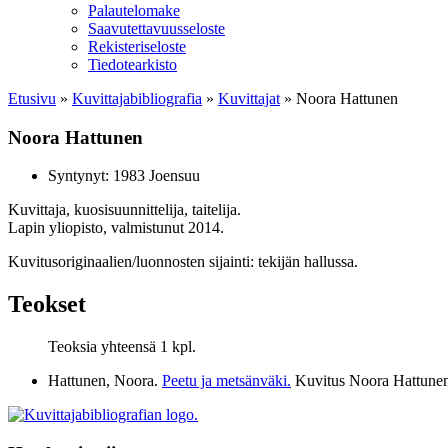
Palautelomake
Saavutettavuusseloste
Rekisteriseloste
Tiedotearkisto
Etusivu
»
Kuvittaja­bibliografia
»
Kuvittajat
»
Noora Hattunen
Noora Hattunen
Syntynyt: 1983 Joensuu
Kuvittaja, kuosisuunnittelija, taitelija.
Lapin yliopisto, valmistunut 2014.
Kuvitusoriginaalien/luonnosten sijainti: tekijän hallussa.
Teokset
Teoksia yhteensä 1 kpl.
Hattunen, Noora.
Peetu ja metsänväki.
Kuvitus Noora Hattune