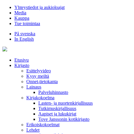
Hyppää
Yhteystiedot ja aukioloajat
sisältöön
Media
Kauppa
Tue toimintaa
På svenska
In English
Etusivu
Kirjasto
Esittelyvideo
Kysy meiltä
Onnet-tietokanta
Lainaus
Palveluhinnasto
Kirjakokoelma
Lasten- ja nuortenkirjallisuus
Tutkimuskirjallisuus
Aapiset ja lukukirjat
Tove Janssonin kotikirjasto
Erikoiskokoelmat
Lehdet