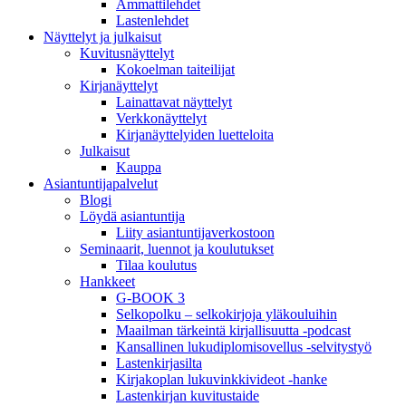
Ammattilehdet
Lastenlehdet
Näyttelyt ja julkaisut
Kuvitusnäyttelyt
Kokoelman taiteilijat
Kirjanäyttelyt
Lainattavat näyttelyt
Verkkonäyttelyt
Kirjanäyttelyiden luetteloita
Julkaisut
Kauppa
Asiantuntija­palvelut
Blogi
Löydä asiantuntija
Liity asiantuntijaverkostoon
Seminaarit, luennot ja koulutukset
Tilaa koulutus
Hankkeet
G-BOOK 3
Selkopolku – selkokirjoja yläkouluihin
Maailman tärkeintä kirjallisuutta -podcast
Kansallinen lukudiplomisovellus -selvitystyö
Lastenkirjasilta
Kirjakoplan lukuvinkkivideot -hanke
Lastenkirjan kuvitustaide