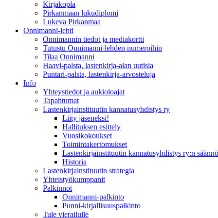
Kirjakopla
Pirkanmaan lukudiplomi
Lukeva Pirkanmaa
Onnimanni-lehti
Onnimannin tiedot ja mediakortti
Tutustu Onnimanni-lehden numeroihin
Tilaa Onnimanni
Haavi-palsta, lastenkirja-alan uutisia
Puntari-palsta, lastenkirja-arvosteluja
Info
Yhteystiedot ja aukioloajat
Tapahtumat
Lastenkirjainstituutin kannatusyhdistys ry
Liity jäseneksi!
Hallituksen esittely
Vuosikokoukset
Toimintakertomukset
Lastenkirjainstituutin kannatusyhdistys ry:n säännö
Historia
Lastenkirjainstituutin strategia
Yhteistyökumppanit
Palkinnot
Onnimanni-palkinto
Punni-kirjallisuuspalkinto
Tule vierailulle