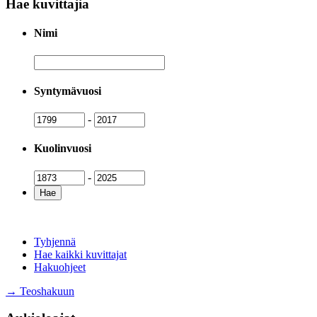
Hae kuvittajia
Nimi
Nimi
Syntymävuosi
Syntymävuosi
Syntymävuosi
-
Kuolinvuosi
Kuolinvuosi
Kuolinvuosi
-
Tyhjennä
Hae kaikki kuvittajat
Hakuohjeet
→ Teoshakuun