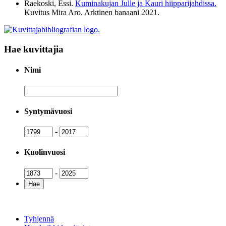
Raekoski, Essi.
Kuminakujan Julle ja Kauri hiipparijahdissa.
Kuvitus Mira Aro. Arktinen banaani
2021
.
Hae kuvittajia
Nimi
Nimi
Syntymävuosi
Syntymävuosi
Syntymävuosi
-
Kuolinvuosi
Kuolinvuosi
Kuolinvuosi
-
Tyhjennä