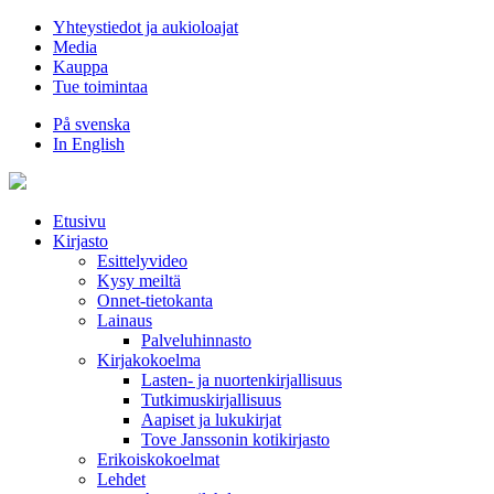
Hyppää
Yhteystiedot ja aukioloajat
sisältöön
Media
Kauppa
Tue toimintaa
På svenska
In English
Etusivu
Kirjasto
Esittelyvideo
Kysy meiltä
Onnet-tietokanta
Lainaus
Palveluhinnasto
Kirjakokoelma
Lasten- ja nuortenkirjallisuus
Tutkimuskirjallisuus
Aapiset ja lukukirjat
Tove Janssonin kotikirjasto
Erikoiskokoelmat
Lehdet