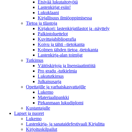
Etsivää lukutaitotyötä
Lastenkirjat esiin!
Lukuklaani
Kirjallisuus ilmiöoppimisessa
Tietoa ja tilastoja
Kirjakori: lastenkirjatilastot ja -näyttely
Palkintoluettelot
Kuvittaja­bibliografia
Koivu ja tähti –tietokanta
Kolmen tähden tietoa -tietokanta
Lastenkirja-alan toimijat
Tutkimus
Väitöskirjoja ja lisensiaatintöitä
Pro gradu -tutkielmia
Lukututkimus
Julkaisusarja
Opettajille ja varhaiskasvattajille
Lukemo
Materiaalipankki
Pirkanmaan lukudiplomi
Kustantajalle
Lapset ja nuoret
Lukemo
Lastenkirja- ja sanataidefestivaali Kirjalitta
Kirjoituskilpailut