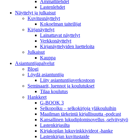
Ammattilehdet
Lastenlehdet
Näyttelyt ja julkaisut
Kuvitusnäyttelyt
Kokoelman taiteilijat
Kirjanäyttelyt
Lainattavat näyttelyt
Verkkonäyttelyt
Kirjanäyttelyiden luetteloita
Julkaisut
Kauppa
Asiantuntija­palvelut
Blogi
Löydä asiantuntija
Liity asiantuntijaverkostoon
Seminaarit, luennot ja koulutukset
Tilaa koulutus
Hankkeet
G-BOOK 3
Selkopolku – selkokirjoja yläkouluihin
Maailman tärkeintä kirjallisuutta -podcast
Kansallinen lukudiplomisovellus -selvitystyö
Lastenkirjasilta
Kirjakoplan lukuvinkkivideot -hanke
Lastenkirjan kuvitustaide