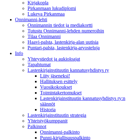
Kirjakopla
Pirkanmaan lukudiplomi
Lukeva Pirkanmaa
Onnimanni-lehti
Onnimannin tiedot ja mediakortti
Tutustu Onnimanni-lehden numeroihin
Tilaa Onnimanni
Haavi-palsta, lastenkirja-alan uutisia
Puntari-palsta, lastenkirja-arvosteluja
Info
Yhteystiedot ja aukioloajat
Tapahtumat
Lastenkirjainstituutin kannatusyhdistys ry
Liity jäseneksi!
Hallituksen esittely
Vuosikokoukset
Toimintakertomukset
Lastenkirjainstituutin kannatusyhdistys ry:n
säännöt
Historia
Lastenkirjainstituutin strategia
Yhteistyökumppanit
Palkinnot
Onnimanni-palkinto
Punni-kirjallisuuspalkinto