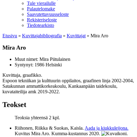
Tule vierailulle
Palautelomake
Saavutettavuusseloste
Rekisteriseloste
Tiedotearkisto
Etusivu
»
Kuvittaja­bibliografia
»
Kuvittajat
»
Mira Aro
Mira Aro
Muut nimet:
Mira Piitulainen
Syntynyt: 1986 Helsinki
Kuvittaja, graafikko.
Espoon tekniikan ja kulttuurin oppilaitos, graafinen linja 2002-2004,
Satakunnan ammattikorkeakoulu, Kankaanpään taidekoulu,
kuvataiteilija amk 2019-2022.
Teokset
Teoksia yhteensä 2 kpl.
Riihonen, Riikka & Suokas, Kaisla.
Aada ja kiukkuleijona.
Kuvitus Mira Aro. Kumma-kustannus
2020
.