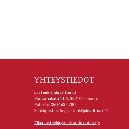
YHTEYSTIEDOT
Lastenkirjainstituutti
Puutarhakatu 11 A, 33210 Tampere
Puhelin: 050 4632 780
Sähköposti: info(a)lastenkirjainstituutti.fi
Tilaa Lastenkirjainstituutin uutiskirje