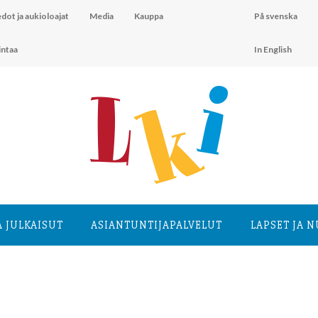
dot ja aukioloajat
Media
Kauppa
På svenska
intaa
In English
A JULKAISUT
ASIANTUNTIJA­PALVELUT
LAPSET JA 