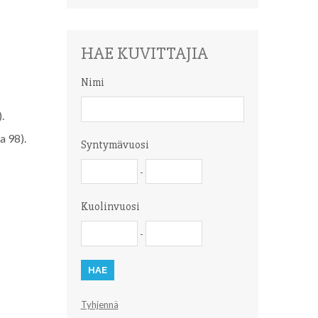
HAE KUVITTAJIA
Nimi
Nimi
.
a 98).
Syntymävuosi
Syntymävuosi
Syntymävuosi
-
Kuolinvuosi
Kuolinvuosi
Kuolinvuosi
-
Tyhjennä