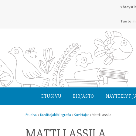
Hyppää
Yhteystie
sisältöön
Tue toim
ETUSIVU
KIRJASTO
NÄYTTELYT J
Etusivu
»
Kuvittaja­bibliografia
»
Kuvittajat
»
Matti Lassila
MATTI LASSILA