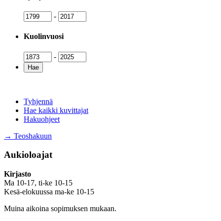
Syntymävuosi
Syntymävuosi
-
Kuolinvuosi
Kuolinvuosi
Kuolinvuosi
-
Tyhjennä
Hae kaikki kuvittajat
Hakuohjeet
→ Teoshakuun
Aukioloajat
Kirjasto
Ma 10-17, ti-ke 10-15
Kesä-elokuussa ma-ke 10-15
Muina aikoina sopimuksen mukaan.