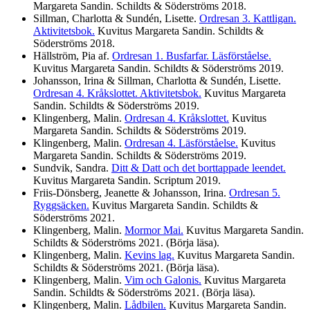
Margareta Sandin. Schildts & Söderströms
2018
.
Sillman, Charlotta & Sundén, Lisette.
Ordresan 3. Kattligan.
Aktivitetsbok.
Kuvitus Margareta Sandin. Schildts &
Söderströms
2018
.
Hällström, Pia af.
Ordresan 1. Busfarfar. Läsförståelse.
Kuvitus Margareta Sandin. Schildts & Söderströms
2019
.
Johansson, Irina & Sillman, Charlotta & Sundén, Lisette.
Ordresan 4. Kråkslottet. Aktivitetsbok.
Kuvitus Margareta
Sandin. Schildts & Söderströms
2019
.
Klingenberg, Malin.
Ordresan 4. Kråkslottet.
Kuvitus
Margareta Sandin. Schildts & Söderströms
2019
.
Klingenberg, Malin.
Ordresan 4. Läsförståelse.
Kuvitus
Margareta Sandin. Schildts & Söderströms
2019
.
Sundvik, Sandra.
Ditt & Datt och det borttappade leendet.
Kuvitus Margareta Sandin. Scriptum
2019
.
Friis-Dönsberg, Jeanette & Johansson, Irina.
Ordresan 5.
Ryggsäcken.
Kuvitus Margareta Sandin. Schildts &
Söderströms
2021
.
Klingenberg, Malin.
Mormor Mai.
Kuvitus Margareta Sandin.
Schildts & Söderströms
2021
. (Börja läsa).
Klingenberg, Malin.
Kevins lag.
Kuvitus Margareta Sandin.
Schildts & Söderströms
2021
. (Börja läsa).
Klingenberg, Malin.
Vim och Galonis.
Kuvitus Margareta
Sandin. Schildts & Söderströms
2021
. (Börja läsa).
Klingenberg, Malin.
Lådbilen.
Kuvitus Margareta Sandin.