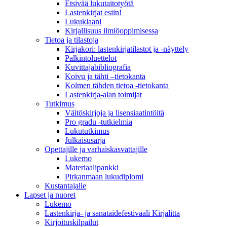
Etsivää lukutaitotyötä
Lastenkirjat esiin!
Lukuklaani
Kirjallisuus ilmiöoppimisessa
Tietoa ja tilastoja
Kirjakori: lastenkirjatilastot ja -näyttely
Palkintoluettelot
Kuvittaja­bibliografia
Koivu ja tähti –tietokanta
Kolmen tähden tietoa -tietokanta
Lastenkirja-alan toimijat
Tutkimus
Väitöskirjoja ja lisensiaatintöitä
Pro gradu -tutkielmia
Lukututkimus
Julkaisusarja
Opettajille ja varhaiskasvattajille
Lukemo
Materiaalipankki
Pirkanmaan lukudiplomi
Kustantajalle
Lapset ja nuoret
Lukemo
Lastenkirja- ja sanataidefestivaali Kirjalitta
Kirjoituskilpailut