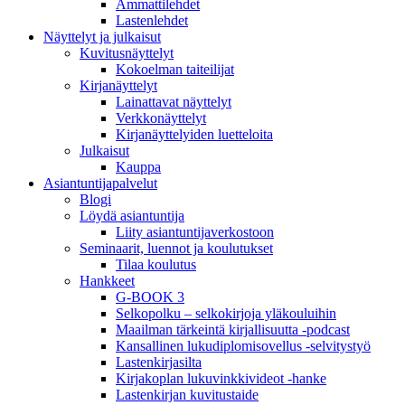
Ammattilehdet
Lastenlehdet
Näyttelyt ja julkaisut
Kuvitusnäyttelyt
Kokoelman taiteilijat
Kirjanäyttelyt
Lainattavat näyttelyt
Verkkonäyttelyt
Kirjanäyttelyiden luetteloita
Julkaisut
Kauppa
Asiantuntija­palvelut
Blogi
Löydä asiantuntija
Liity asiantuntijaverkostoon
Seminaarit, luennot ja koulutukset
Tilaa koulutus
Hankkeet
G-BOOK 3
Selkopolku – selkokirjoja yläkouluihin
Maailman tärkeintä kirjallisuutta -podcast
Kansallinen lukudiplomisovellus -selvitystyö
Lastenkirjasilta
Kirjakoplan lukuvinkkivideot -hanke
Lastenkirjan kuvitustaide