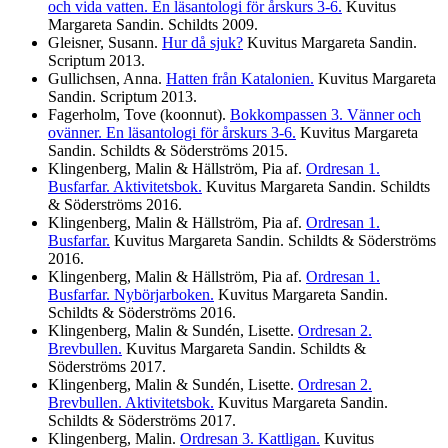
och vida vatten. En läsantologi för årskurs 3-6.
Kuvitus
Margareta Sandin. Schildts
2009
.
Gleisner, Susann.
Hur då sjuk?
Kuvitus Margareta Sandin.
Scriptum
2013
.
Gullichsen, Anna.
Hatten från Katalonien.
Kuvitus Margareta
Sandin. Scriptum
2013
.
Fagerholm, Tove (koonnut).
Bokkompassen 3. Vänner och
ovänner. En läsantologi för årskurs 3-6.
Kuvitus Margareta
Sandin. Schildts & Söderströms
2015
.
Klingenberg, Malin & Hällström, Pia af.
Ordresan 1.
Busfarfar. Aktivitetsbok.
Kuvitus Margareta Sandin. Schildts
& Söderströms
2016
.
Klingenberg, Malin & Hällström, Pia af.
Ordresan 1.
Busfarfar.
Kuvitus Margareta Sandin. Schildts & Söderströms
2016
.
Klingenberg, Malin & Hällström, Pia af.
Ordresan 1.
Busfarfar. Nybörjarboken.
Kuvitus Margareta Sandin.
Schildts & Söderströms
2016
.
Klingenberg, Malin & Sundén, Lisette.
Ordresan 2.
Brevbullen.
Kuvitus Margareta Sandin. Schildts &
Söderströms
2017
.
Klingenberg, Malin & Sundén, Lisette.
Ordresan 2.
Brevbullen. Aktivitetsbok.
Kuvitus Margareta Sandin.
Schildts & Söderströms
2017
.
Klingenberg, Malin.
Ordresan 3. Kattligan.
Kuvitus