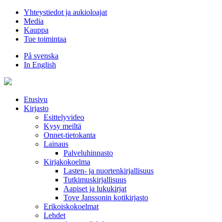
Hyppää
Yhteystiedot ja aukioloajat
sisältöön
Media
Kauppa
Tue toimintaa
På svenska
In English
Etusivu
Kirjasto
Esittelyvideo
Kysy meiltä
Onnet-tietokanta
Lainaus
Palveluhinnasto
Kirjakokoelma
Lasten- ja nuortenkirjallisuus
Tutkimuskirjallisuus
Aapiset ja lukukirjat
Tove Janssonin kotikirjasto
Erikoiskokoelmat
Lehdet