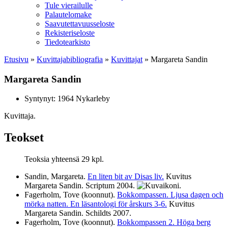
Tule vierailulle
Palautelomake
Saavutettavuusseloste
Rekisteriseloste
Tiedotearkisto
Etusivu
»
Kuvittaja­bibliografia
»
Kuvittajat
»
Margareta Sandin
Margareta Sandin
Syntynyt: 1964 Nykarleby
Kuvittaja.
Teokset
Teoksia yhteensä 29 kpl.
Sandin, Margareta.
En liten bit av Disas liv.
Kuvitus
Margareta Sandin. Scriptum
2004
.
Fagerholm, Tove (koonnut).
Bokkompassen. Ljusa dagen och
mörka natten. En läsantologi för årskurs 3-6.
Kuvitus
Margareta Sandin. Schildts
2007
.
Fagerholm, Tove (koonnut).
Bokkompassen 2. Höga berg