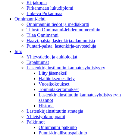
Kirjakopla
Pirkanmaan lukudiplomi
Lukeva Pirkanmaa
Onnimanni-lehti
Onnimannin tiedot ja mediakortti
Tutustu Onnimanni-lehden numeroihin
Tilaa Onnimanni
Haavi-palsta, lastenkirja-alan uutisia
Puntari-palsta, lastenkirja-arvosteluja
Info
Yhteystiedot ja aukioloajat
Tapahtumat
Lastenkirjainstituutin kannatusyhdistys ry
Liity jäseneksi!
Hallituksen esittely
Vuosikokoukset
Toimintakertomukset
Lastenkirjainstituutin kannatusyhdistys ry:n
säännöt
Historia
Lastenkirjainstituutin strategia
Yhteistyökumppanit
Palkinnot
Onnimanni-palkinto
Punni-kirjallisuuspalkinto