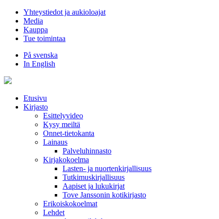
Hyppää
Yhteystiedot ja aukioloajat
sisältöön
Media
Kauppa
Tue toimintaa
På svenska
In English
Etusivu
Kirjasto
Esittelyvideo
Kysy meiltä
Onnet-tietokanta
Lainaus
Palveluhinnasto
Kirjakokoelma
Lasten- ja nuortenkirjallisuus
Tutkimuskirjallisuus
Aapiset ja lukukirjat
Tove Janssonin kotikirjasto
Erikoiskokoelmat
Lehdet