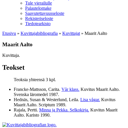
Tule vierailulle
Palautelomake
Saavutettavuusseloste
Rekisteriseloste
Tiedotearkisto
Etusivu
»
Kuvittaja­bibliografia
»
Kuvittajat
»
Maarit Aalto
Maarit Aalto
Kuvittaja.
Teokset
Teoksia yhteensä 3 kpl.
Francke-Mattsson, Carita.
Vår klass.
Kuvitus Maarit Aalto.
Svenska läromedel
1987
.
Hednäs, Susan & Westerlund, Leila.
Lisa vågar.
Kuvitus
Maarit Aalto. Scriptum
1989
.
Rajala, Pertti.
Minna ja Pekka. Selkokirja.
Kuvitus Maarit
Aalto. Karisto
1990
.