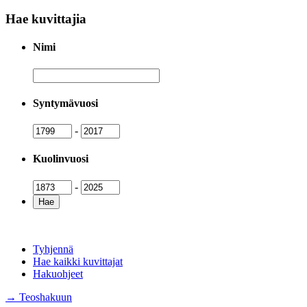
Hae kuvittajia
Nimi
Nimi
Syntymävuosi
Syntymävuosi
Syntymävuosi
-
Kuolinvuosi
Kuolinvuosi
Kuolinvuosi
-
Tyhjennä
Hae kaikki kuvittajat
Hakuohjeet
→ Teoshakuun