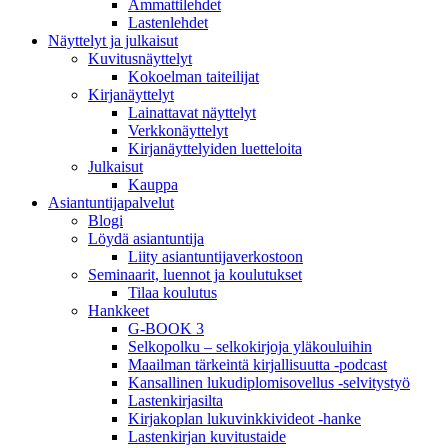
Ammattilehdet
Lastenlehdet
Näyttelyt ja julkaisut
Kuvitusnäyttelyt
Kokoelman taiteilijat
Kirjanäyttelyt
Lainattavat näyttelyt
Verkkonäyttelyt
Kirjanäyttelyiden luetteloita
Julkaisut
Kauppa
Asiantuntija­palvelut
Blogi
Löydä asiantuntija
Liity asiantuntijaverkostoon
Seminaarit, luennot ja koulutukset
Tilaa koulutus
Hankkeet
G-BOOK 3
Selkopolku – selkokirjoja yläkouluihin
Maailman tärkeintä kirjallisuutta -podcast
Kansallinen lukudiplomisovellus -selvitystyö
Lastenkirjasilta
Kirjakoplan lukuvinkkivideot -hanke
Lastenkirjan kuvitustaide