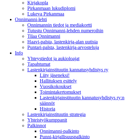
Kirjakopla
Pirkanmaan lukudiplomi
Lukeva Pirkanmaa
Onnimanni-lehti
Onnimannin tiedot ja mediakortti
Tutustu Onnimanni-lehden numeroihin
Tilaa Onnimanni
Haavi-palsta, lastenkirja-alan uutisia
Puntari-palsta, lastenkirja-arvosteluja
Info
Yhteystiedot ja aukioloajat
Tapahtumat
Lastenkirjainstituutin kannatusyhdistys ry
Liity jäseneksi!
Hallituksen esittely
Vuosikokoukset
Toimintakertomukset
Lastenkirjainstituutin kannatusyhdistys ry:n
säännöt
Historia
Lastenkirjainstituutin strategia
Yhteistyökumppanit
Palkinnot
Onnimanni-palkinto
Punni-kirjallisuuspalkinto