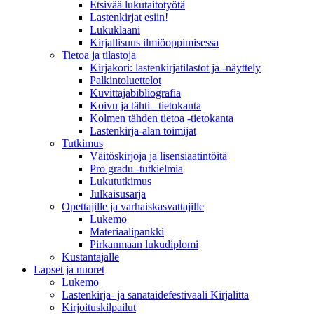
Etsivää lukutaitotyötä
Lastenkirjat esiin!
Lukuklaani
Kirjallisuus ilmiöoppimisessa
Tietoa ja tilastoja
Kirjakori: lastenkirjatilastot ja -näyttely
Palkintoluettelot
Kuvittaja­bibliografia
Koivu ja tähti –tietokanta
Kolmen tähden tietoa -tietokanta
Lastenkirja-alan toimijat
Tutkimus
Väitöskirjoja ja lisensiaatintöitä
Pro gradu -tutkielmia
Lukututkimus
Julkaisusarja
Opettajille ja varhaiskasvattajille
Lukemo
Materiaalipankki
Pirkanmaan lukudiplomi
Kustantajalle
Lapset ja nuoret
Lukemo
Lastenkirja- ja sanataidefestivaali Kirjalitta
Kirjoituskilpailut