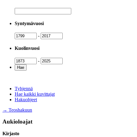
Nimi
Syntymävuosi
Syntymävuosi
Syntymävuosi
-
Kuolinvuosi
Kuolinvuosi
Kuolinvuosi
-
Tyhjennä
Hae kaikki kuvittajat
Hakuohjeet
→ Teoshakuun
Aukioloajat
Kirjasto