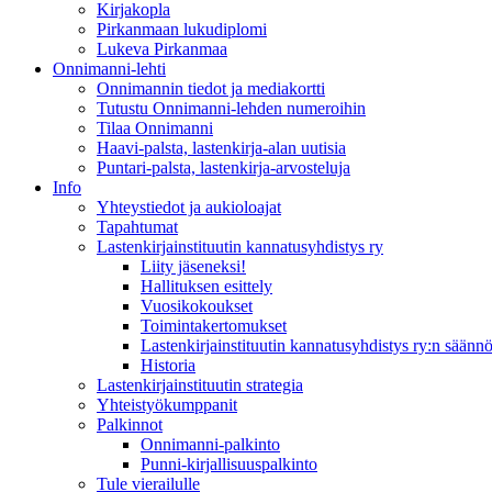
Kirjakopla
Pirkanmaan lukudiplomi
Lukeva Pirkanmaa
Onnimanni-lehti
Onnimannin tiedot ja mediakortti
Tutustu Onnimanni-lehden numeroihin
Tilaa Onnimanni
Haavi-palsta, lastenkirja-alan uutisia
Puntari-palsta, lastenkirja-arvosteluja
Info
Yhteystiedot ja aukioloajat
Tapahtumat
Lastenkirjainstituutin kannatusyhdistys ry
Liity jäseneksi!
Hallituksen esittely
Vuosikokoukset
Toimintakertomukset
Lastenkirjainstituutin kannatusyhdistys ry:n säännö
Historia
Lastenkirjainstituutin strategia
Yhteistyökumppanit
Palkinnot
Onnimanni-palkinto
Punni-kirjallisuuspalkinto
Tule vierailulle