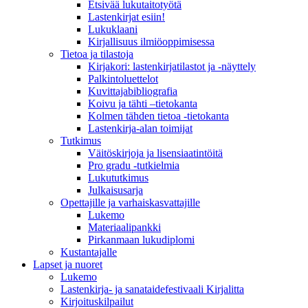
Etsivää lukutaitotyötä
Lastenkirjat esiin!
Lukuklaani
Kirjallisuus ilmiöoppimisessa
Tietoa ja tilastoja
Kirjakori: lastenkirjatilastot ja -näyttely
Palkintoluettelot
Kuvittaja­bibliografia
Koivu ja tähti –tietokanta
Kolmen tähden tietoa -tietokanta
Lastenkirja-alan toimijat
Tutkimus
Väitöskirjoja ja lisensiaatintöitä
Pro gradu -tutkielmia
Lukututkimus
Julkaisusarja
Opettajille ja varhaiskasvattajille
Lukemo
Materiaalipankki
Pirkanmaan lukudiplomi
Kustantajalle
Lapset ja nuoret
Lukemo
Lastenkirja- ja sanataidefestivaali Kirjalitta
Kirjoituskilpailut