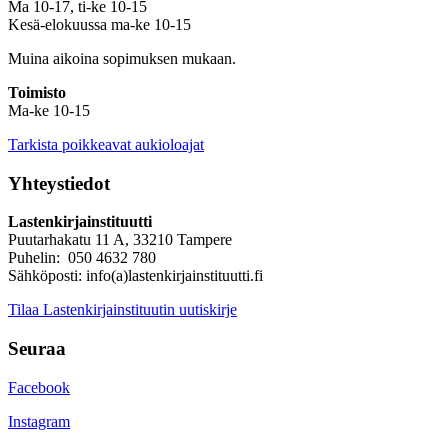
Ma 10-17, ti-ke 10-15
Kesä-elokuussa ma-ke 10-15
Muina aikoina sopimuksen mukaan.
Toimisto
Ma-ke 10-15
Tarkista poikkeavat aukioloajat
Yhteystiedot
Lastenkirjainstituutti
Puutarhakatu 11 A, 33210 Tampere
Puhelin: 050 4632 780
Sähköposti: info(a)lastenkirjainstituutti.fi
Tilaa Lastenkirjainstituutin uutiskirje
Seuraa
Facebook
Instagram