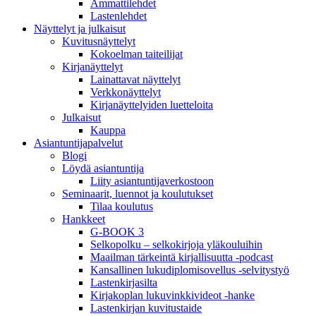
Ammattilehdet
Lastenlehdet
Näyttelyt ja julkaisut
Kuvitusnäyttelyt
Kokoelman taiteilijat
Kirjanäyttelyt
Lainattavat näyttelyt
Verkkonäyttelyt
Kirjanäyttelyiden luetteloita
Julkaisut
Kauppa
Asiantuntija­palvelut
Blogi
Löydä asiantuntija
Liity asiantuntijaverkostoon
Seminaarit, luennot ja koulutukset
Tilaa koulutus
Hankkeet
G-BOOK 3
Selkopolku – selkokirjoja yläkouluihin
Maailman tärkeintä kirjallisuutta -podcast
Kansallinen lukudiplomisovellus -selvitystyö
Lastenkirjasilta
Kirjakoplan lukuvinkkivideot -hanke
Lastenkirjan kuvitustaide