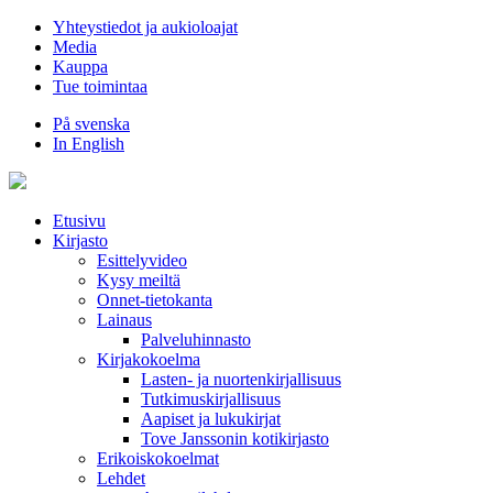
Hyppää
Yhteystiedot ja aukioloajat
sisältöön
Media
Kauppa
Tue toimintaa
På svenska
In English
Etusivu
Kirjasto
Esittelyvideo
Kysy meiltä
Onnet-tietokanta
Lainaus
Palveluhinnasto
Kirjakokoelma
Lasten- ja nuortenkirjallisuus
Tutkimuskirjallisuus
Aapiset ja lukukirjat
Tove Janssonin kotikirjasto
Erikoiskokoelmat
Lehdet