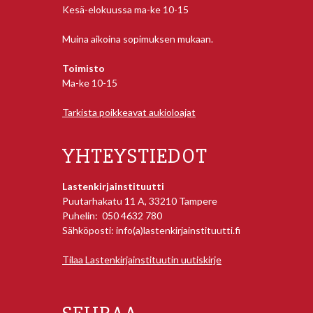
Kesä-elokuussa ma-ke 10-15
Muina aikoina sopimuksen mukaan.
Toimisto
Ma-ke 10-15
Tarkista poikkeavat aukioloajat
YHTEYSTIEDOT
Lastenkirjainstituutti
Puutarhakatu 11 A, 33210 Tampere
Puhelin: 050 4632 780
Sähköposti: info(a)lastenkirjainstituutti.fi
Tilaa Lastenkirjainstituutin uutiskirje