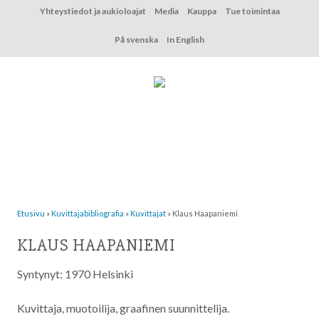
Hyppää
Yhteystiedot ja aukioloajat
Media
Kauppa
Tue toimintaa
sisältöön
På svenska
In English
Etusivu
»
Kuvittaja­bibliografia
»
Kuvittajat
»
Klaus Haapaniemi
KLAUS HAAPANIEMI
Syntynyt: 1970 Helsinki
Kuvittaja, muotoilija, graafinen suunnittelija.