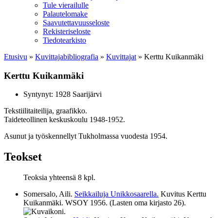
Tule vierailulle
Palautelomake
Saavutettavuusseloste
Rekisteriseloste
Tiedotearkisto
Etusivu
»
Kuvittaja­bibliografia
»
Kuvittajat
»
Kerttu Kuikanmäki
Kerttu Kuikanmäki
Syntynyt: 1928 Saarijärvi
Tekstiilitaiteilija, graafikko.
Taideteollinen keskuskoulu 1948-1952.
Asunut ja työskennellyt Tukholmassa vuodesta 1954.
Teokset
Teoksia yhteensä 8 kpl.
Somersalo, Aili.
Seikkailuja Unikkosaarella.
Kuvitus Kerttu
Kuikanmäki. WSOY
1956
. (Lasten oma kirjasto 26).