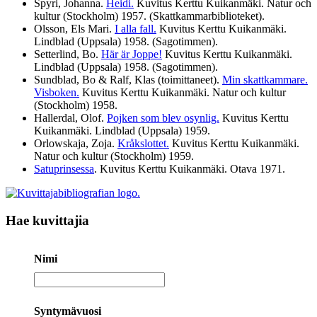
Spyri, Johanna.
Heidi.
Kuvitus Kerttu Kuikanmäki. Natur och
kultur (Stockholm)
1957
. (Skattkammarbiblioteket).
Olsson, Els Mari.
I alla fall.
Kuvitus Kerttu Kuikanmäki.
Lindblad (Uppsala)
1958
. (Sagotimmen).
Setterlind, Bo.
Här är Joppe!
Kuvitus Kerttu Kuikanmäki.
Lindblad (Uppsala)
1958
. (Sagotimmen).
Sundblad, Bo & Ralf, Klas (toimittaneet).
Min skattkammare.
Visboken.
Kuvitus Kerttu Kuikanmäki. Natur och kultur
(Stockholm)
1958
.
Hallerdal, Olof.
Pojken som blev osynlig.
Kuvitus Kerttu
Kuikanmäki. Lindblad (Uppsala)
1959
.
Orlowskaja, Zoja.
Kråkslottet.
Kuvitus Kerttu Kuikanmäki.
Natur och kultur (Stockholm)
1959
.
Satuprinsessa
. Kuvitus Kerttu Kuikanmäki. Otava
1971
.
Hae kuvittajia
Nimi
Nimi
Syntymävuosi