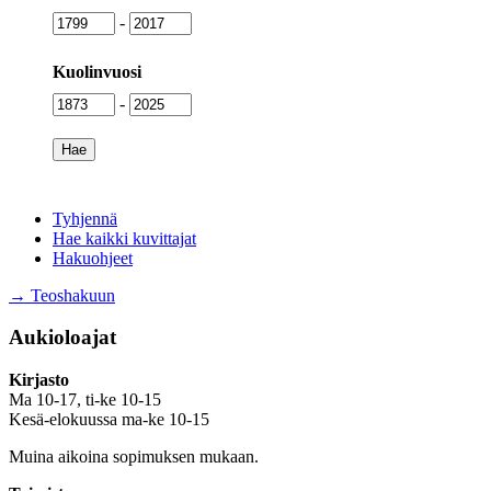
Syntymävuosi
Syntymävuosi
-
Kuolinvuosi
Kuolinvuosi
Kuolinvuosi
-
Tyhjennä
Hae kaikki kuvittajat
Hakuohjeet
→ Teoshakuun
Aukioloajat
Kirjasto
Ma 10-17, ti-ke 10-15
Kesä-elokuussa ma-ke 10-15
Muina aikoina sopimuksen mukaan.