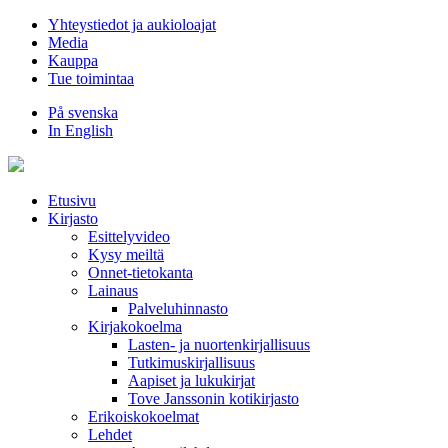
Hyppää
Yhteystiedot ja aukioloajat
sisältöön
Media
Kauppa
Tue toimintaa
På svenska
In English
Etusivu
Kirjasto
Esittelyvideo
Kysy meiltä
Onnet-tietokanta
Lainaus
Palveluhinnasto
Kirjakokoelma
Lasten- ja nuortenkirjallisuus
Tutkimuskirjallisuus
Aapiset ja lukukirjat
Tove Janssonin kotikirjasto
Erikoiskokoelmat
Lehdet