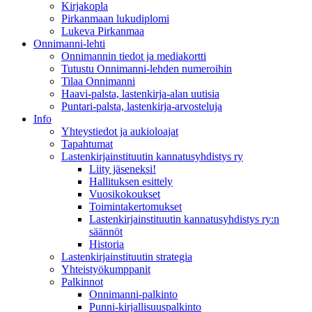
Kirjakopla
Pirkanmaan lukudiplomi
Lukeva Pirkanmaa
Onnimanni-lehti
Onnimannin tiedot ja mediakortti
Tutustu Onnimanni-lehden numeroihin
Tilaa Onnimanni
Haavi-palsta, lastenkirja-alan uutisia
Puntari-palsta, lastenkirja-arvosteluja
Info
Yhteystiedot ja aukioloajat
Tapahtumat
Lastenkirjainstituutin kannatusyhdistys ry
Liity jäseneksi!
Hallituksen esittely
Vuosikokoukset
Toimintakertomukset
Lastenkirjainstituutin kannatusyhdistys ry:n
säännöt
Historia
Lastenkirjainstituutin strategia
Yhteistyökumppanit
Palkinnot
Onnimanni-palkinto
Punni-kirjallisuuspalkinto