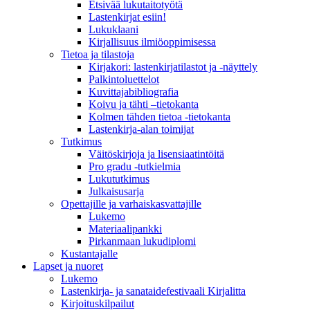
Etsivää lukutaitotyötä
Lastenkirjat esiin!
Lukuklaani
Kirjallisuus ilmiöoppimisessa
Tietoa ja tilastoja
Kirjakori: lastenkirjatilastot ja -näyttely
Palkintoluettelot
Kuvittaja­bibliografia
Koivu ja tähti –tietokanta
Kolmen tähden tietoa -tietokanta
Lastenkirja-alan toimijat
Tutkimus
Väitöskirjoja ja lisensiaatintöitä
Pro gradu -tutkielmia
Lukututkimus
Julkaisusarja
Opettajille ja varhaiskasvattajille
Lukemo
Materiaalipankki
Pirkanmaan lukudiplomi
Kustantajalle
Lapset ja nuoret
Lukemo
Lastenkirja- ja sanataidefestivaali Kirjalitta
Kirjoituskilpailut