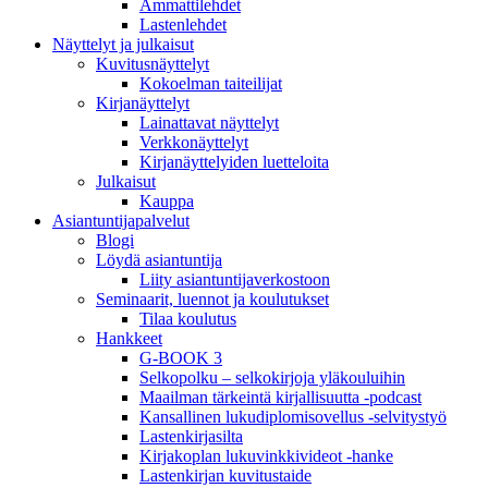
Ammattilehdet
Lastenlehdet
Näyttelyt ja julkaisut
Kuvitusnäyttelyt
Kokoelman taiteilijat
Kirjanäyttelyt
Lainattavat näyttelyt
Verkkonäyttelyt
Kirjanäyttelyiden luetteloita
Julkaisut
Kauppa
Asiantuntija­palvelut
Blogi
Löydä asiantuntija
Liity asiantuntijaverkostoon
Seminaarit, luennot ja koulutukset
Tilaa koulutus
Hankkeet
G-BOOK 3
Selkopolku – selkokirjoja yläkouluihin
Maailman tärkeintä kirjallisuutta -podcast
Kansallinen lukudiplomisovellus -selvitystyö
Lastenkirjasilta
Kirjakoplan lukuvinkkivideot -hanke
Lastenkirjan kuvitustaide