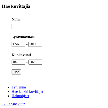
Hae kuvittajia
Nimi
Nimi
Syntymävuosi
Syntymävuosi
Syntymävuosi
-
Kuolinvuosi
Kuolinvuosi
Kuolinvuosi
-
Tyhjennä
Hae kaikki kuvittajat
Hakuohjeet
→ Teoshakuun