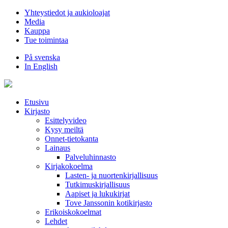
Hyppää
Yhteystiedot ja aukioloajat
sisältöön
Media
Kauppa
Tue toimintaa
På svenska
In English
Etusivu
Kirjasto
Esittelyvideo
Kysy meiltä
Onnet-tietokanta
Lainaus
Palveluhinnasto
Kirjakokoelma
Lasten- ja nuortenkirjallisuus
Tutkimuskirjallisuus
Aapiset ja lukukirjat
Tove Janssonin kotikirjasto
Erikoiskokoelmat
Lehdet