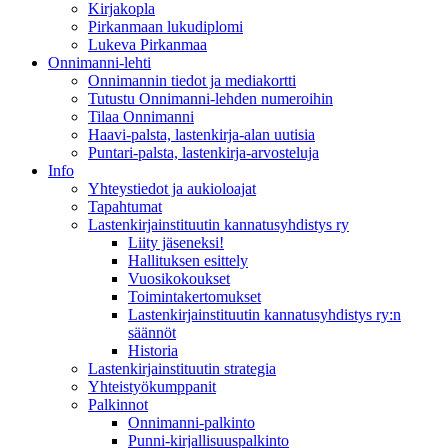
Kirjakopla
Pirkanmaan lukudiplomi
Lukeva Pirkanmaa
Onnimanni-lehti
Onnimannin tiedot ja mediakortti
Tutustu Onnimanni-lehden numeroihin
Tilaa Onnimanni
Haavi-palsta, lastenkirja-alan uutisia
Puntari-palsta, lastenkirja-arvosteluja
Info
Yhteystiedot ja aukioloajat
Tapahtumat
Lastenkirjainstituutin kannatusyhdistys ry
Liity jäseneksi!
Hallituksen esittely
Vuosikokoukset
Toimintakertomukset
Lastenkirjainstituutin kannatusyhdistys ry:n
säännöt
Historia
Lastenkirjainstituutin strategia
Yhteistyökumppanit
Palkinnot
Onnimanni-palkinto
Punni-kirjallisuuspalkinto