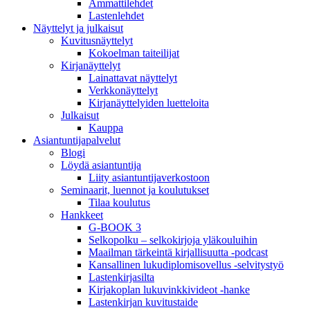
Ammattilehdet
Lastenlehdet
Näyttelyt ja julkaisut
Kuvitusnäyttelyt
Kokoelman taiteilijat
Kirjanäyttelyt
Lainattavat näyttelyt
Verkkonäyttelyt
Kirjanäyttelyiden luetteloita
Julkaisut
Kauppa
Asiantuntija­palvelut
Blogi
Löydä asiantuntija
Liity asiantuntijaverkostoon
Seminaarit, luennot ja koulutukset
Tilaa koulutus
Hankkeet
G-BOOK 3
Selkopolku – selkokirjoja yläkouluihin
Maailman tärkeintä kirjallisuutta -podcast
Kansallinen lukudiplomisovellus -selvitystyö
Lastenkirjasilta
Kirjakoplan lukuvinkkivideot -hanke
Lastenkirjan kuvitustaide