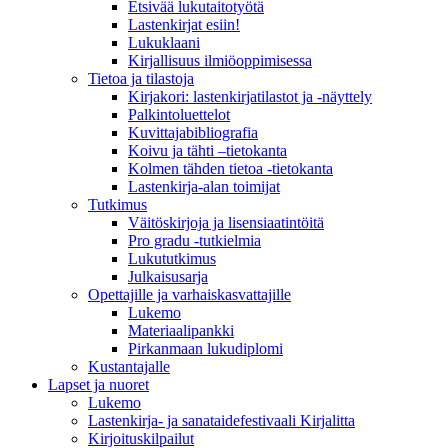
Etsivää lukutaitotyötä
Lastenkirjat esiin!
Lukuklaani
Kirjallisuus ilmiöoppimisessa
Tietoa ja tilastoja
Kirjakori: lastenkirjatilastot ja -näyttely
Palkintoluettelot
Kuvittaja­bibliografia
Koivu ja tähti –tietokanta
Kolmen tähden tietoa -tietokanta
Lastenkirja-alan toimijat
Tutkimus
Väitöskirjoja ja lisensiaatintöitä
Pro gradu -tutkielmia
Lukututkimus
Julkaisusarja
Opettajille ja varhaiskasvattajille
Lukemo
Materiaalipankki
Pirkanmaan lukudiplomi
Kustantajalle
Lapset ja nuoret
Lukemo
Lastenkirja- ja sanataidefestivaali Kirjalitta
Kirjoituskilpailut