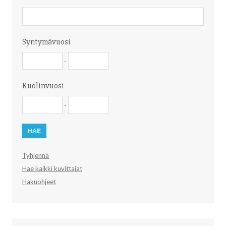
Nimi
Syntymävuosi
Syntymävuosi
Syntymävuosi
-
Kuolinvuosi
Kuolinvuosi
Kuolinvuosi
-
Tyhjennä
Hae kaikki kuvittajat
Hakuohjeet