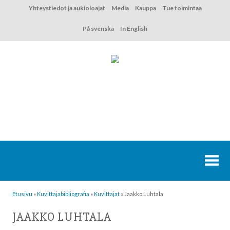
Hyppää
Yhteystiedot ja aukioloajat
Media
Kauppa
Tue toimintaa
sisältöön
På svenska
In English
Etusivu
»
Kuvittaja­bibliografia
»
Kuvittajat
»
Jaakko Luhtala
JAAKKO LUHTALA