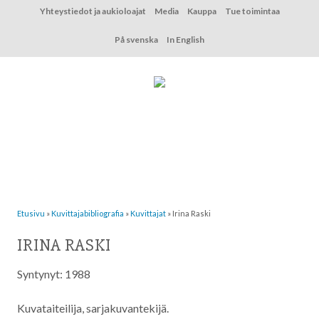
Hyppää
Yhteystiedot ja aukioloajat
Media
Kauppa
Tue toimintaa
sisältöön
På svenska
In English
Etusivu
»
Kuvittaja­bibliografia
»
Kuvittajat
»
Irina Raski
IRINA RASKI
Syntynyt: 1988
Kuvataiteilija, sarjakuvantekijä.