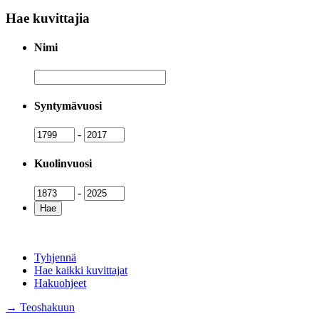
Hae kuvittajia
Nimi
Nimi
Syntymävuosi
Syntymävuosi
Syntymävuosi
-
Kuolinvuosi
Kuolinvuosi
Kuolinvuosi
-
Tyhjennä
Hae kaikki kuvittajat
Hakuohjeet
→ Teoshakuun