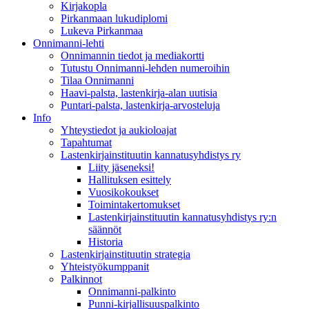
Kirjakopla
Pirkanmaan lukudiplomi
Lukeva Pirkanmaa
Onnimanni-lehti
Onnimannin tiedot ja mediakortti
Tutustu Onnimanni-lehden numeroihin
Tilaa Onnimanni
Haavi-palsta, lastenkirja-alan uutisia
Puntari-palsta, lastenkirja-arvosteluja
Info
Yhteystiedot ja aukioloajat
Tapahtumat
Lastenkirjainstituutin kannatusyhdistys ry
Liity jäseneksi!
Hallituksen esittely
Vuosikokoukset
Toimintakertomukset
Lastenkirjainstituutin kannatusyhdistys ry:n
säännöt
Historia
Lastenkirjainstituutin strategia
Yhteistyökumppanit
Palkinnot
Onnimanni-palkinto
Punni-kirjallisuuspalkinto