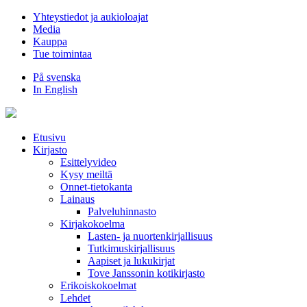
Hyppää
Yhteystiedot ja aukioloajat
sisältöön
Media
Kauppa
Tue toimintaa
På svenska
In English
Etusivu
Kirjasto
Esittelyvideo
Kysy meiltä
Onnet-tietokanta
Lainaus
Palveluhinnasto
Kirjakokoelma
Lasten- ja nuortenkirjallisuus
Tutkimuskirjallisuus
Aapiset ja lukukirjat
Tove Janssonin kotikirjasto
Erikoiskokoelmat
Lehdet