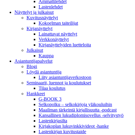
Ammattilehdet
Lastenlehdet
Näyttelyt ja julkaisut
Kuvitusnäyttelyt
Kokoelman taiteilijat
Kirjanäyttelyt
Lainattavat näyttelyt
Verkkonäyttelyt
Kirjanäyttelyiden luetteloita
Julkaisut
Kauppa
Asiantuntija­palvelut
Blogi
Löydä asiantuntija
Liity asiantuntijaverkostoon
Seminaarit, luennot ja koulutukset
Tilaa koulutus
Hankkeet
G-BOOK 3
Selkopolku – selkokirjoja yläkouluihin
Maailman tärkeintä kirjallisuutta -podcast
Kansallinen lukudiplomisovellus -selvitystyö
Lastenkirjasilta
Kirjakoplan lukuvinkkivideot -hanke
Lastenkirjan kuvitustaide