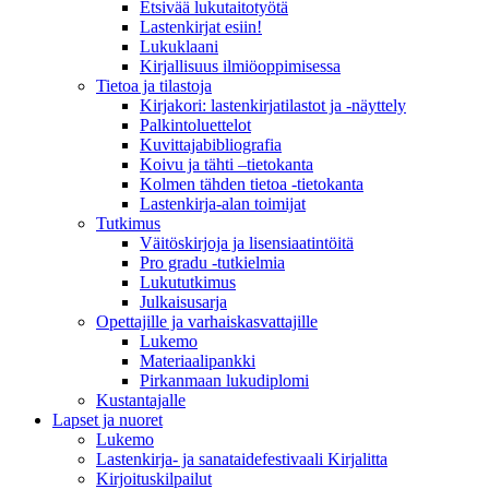
Etsivää lukutaitotyötä
Lastenkirjat esiin!
Lukuklaani
Kirjallisuus ilmiöoppimisessa
Tietoa ja tilastoja
Kirjakori: lastenkirjatilastot ja -näyttely
Palkintoluettelot
Kuvittaja­bibliografia
Koivu ja tähti –tietokanta
Kolmen tähden tietoa -tietokanta
Lastenkirja-alan toimijat
Tutkimus
Väitöskirjoja ja lisensiaatintöitä
Pro gradu -tutkielmia
Lukututkimus
Julkaisusarja
Opettajille ja varhaiskasvattajille
Lukemo
Materiaalipankki
Pirkanmaan lukudiplomi
Kustantajalle
Lapset ja nuoret
Lukemo
Lastenkirja- ja sanataidefestivaali Kirjalitta
Kirjoituskilpailut