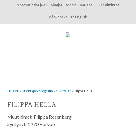
Hyppää
Yhteystiedot ja aukioloajat
Media
Kauppa
Tue toimintaa
sisältöön
På svenska
In English
Etusivu
»
Kuvittaja­bibliografia
»
Kuvittajat
»
Filippa Hella
FILIPPA HELLA
Muut nimet:
Filippa Rosenberg
Syntynyt: 1970 Porvoo