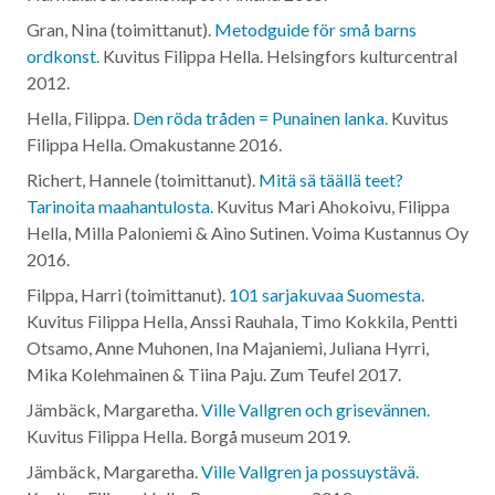
Gran, Nina (toimittanut).
Metodguide för små barns
ordkonst.
Kuvitus Filippa Hella. Helsingfors kulturcentral
2012
.
Hella, Filippa.
Den röda tråden = Punainen lanka.
Kuvitus
Filippa Hella. Omakustanne
2016
.
Richert, Hannele (toimittanut).
Mitä sä täällä teet?
Tarinoita maahantulosta.
Kuvitus Mari Ahokoivu, Filippa
Hella, Milla Paloniemi & Aino Sutinen. Voima Kustannus Oy
2016
.
Filppa, Harri (toimittanut).
101 sarjakuvaa Suomesta.
Kuvitus Filippa Hella, Anssi Rauhala, Timo Kokkila, Pentti
Otsamo, Anne Muhonen, Ina Majaniemi, Juliana Hyrri,
Mika Kolehmainen & Tiina Paju. Zum Teufel
2017
.
Jämbäck, Margaretha.
Ville Vallgren och grisevännen.
Kuvitus Filippa Hella. Borgå museum
2019
.
Jämbäck, Margaretha.
Ville Vallgren ja possuystävä.