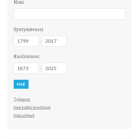
Nimi
Nimi
Syntymävuosi
Syntymävuosi
Syntymävuosi
-
Kuolinvuosi
Kuolinvuosi
Kuolinvuosi
-
Tyhjennä
Hae kaikki kuvittajat
Hakuohjeet