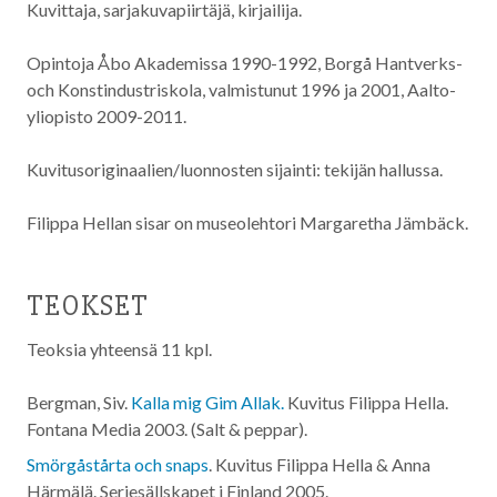
Kuvittaja, sarjakuvapiirtäjä, kirjailija.
Opintoja Åbo Akademissa 1990-1992, Borgå Hantverks-
och Konstindustriskola, valmistunut 1996 ja 2001, Aalto-
yliopisto 2009-2011.
Kuvitusoriginaalien/luonnosten sijainti: tekijän hallussa.
Filippa Hellan sisar on museolehtori Margaretha Jämbäck.
TEOKSET
Teoksia yhteensä 11 kpl.
Bergman, Siv.
Kalla mig Gim Allak.
Kuvitus Filippa Hella.
Fontana Media
2003
. (Salt & peppar).
Smörgåstårta och snaps
. Kuvitus Filippa Hella & Anna
Härmälä. Seriesällskapet i Finland
2005
.