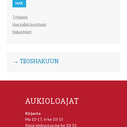
Tyhjennä
Hae kaikki kuvittajat
Hakuohjeet
→ TEOSHAKUUN
AUKIOLOAJAT
Kirjasto
Ma 10-17, ti-ke 10-15
Kesä-elokuussa ma-ke 10-15