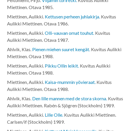
Peltoniemi, Pirjo.
Viljamin toriretki.
Kuvitus Aulikki
Miettinen. Otava
1985
.
Miettinen, Aulikki.
Kettusen perheen juhlakirja.
Kuvitus
Aulikki Miettinen. Otava
1986
.
Miettinen, Aulikki.
Olli-vauvan omat touhut.
Kuvitus
Aulikki Miettinen. Otava
1987
.
Ahlvik, Klas.
Pienen miehen suuret kengät.
Kuvitus Aulikki
Miettinen. Otava
1988
.
Miettinen, Aulikki.
Pikku Ollin leikit.
Kuvitus Aulikki
Miettinen. Otava
1988
.
Miettinen, Aulikki.
Kaisa-mummin yövieraat.
Kuvitus
Aulikki Miettinen. Otava
1988
.
Ahlvik, Klas.
Den lille mannen med de stora skorna.
Kuvitus
Aulikki Miettinen. Rabén & Sjögren (Stockholm)
1989
.
Miettinen, Aulikki.
Lille Olle.
Kuvitus Aulikki Miettinen.
Carlsen/if (Stockholm)
1989
.