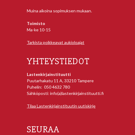
Muina aikoina sopimuksen mukaan.
Toimisto
Ma-ke 10-15
Tarkista poikkeavat aukioloajat
YHTEYSTIEDOT
Lastenkirjainstituutti
Puutarhakatu 11 A, 33210 Tampere
Puhelin: 050 4632 780
Sähköposti: info(a)lastenkirjainstituutti.fi
Tilaa Lastenkirjainstituutin uutiskirje
SEURAA