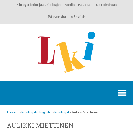
Hyppää
Yhteystiedot ja aukioloajat
Media
Kauppa
Tue toimintaa
sisältöön
På svenska
In English
Etusivu
»
Kuvittaja­bibliografia
»
Kuvittajat
»
Aulikki Miettinen
AULIKKI MIETTINEN