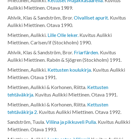
Miettinen, Aulikki.
Kettuset Majakkasaarella.
Kuvitus
Aulikki Miettinen. Otava
1989
.
Ahlvik, Klas & Sandström, Bror.
Oivalliset apurit.
Kuvitus
Aulikki Miettinen. Otava
1990
.
Miettinen, Aulikki.
Lille Olle leker.
Kuvitus Aulikki
Miettinen. Carlsen/if (Stockholm)
1990
.
Ahlvik, Klas & Sandström, Bror.
Friarfärden.
Kuvitus
Aulikki Miettinen. Rabén & Sjögren (Stockholm)
1991
.
Miettinen, Aulikki.
Kettusten koulukirja.
Kuvitus Aulikki
Miettinen. Otava
1991
.
Miettinen, Aulikki & Korhonen, Riitta.
Kettusten
tehtäväkirja.
Kuvitus Aulikki Miettinen. Otava
1991
.
Miettinen, Aulikki & Korhonen, Riitta.
Kettusten
tehtäväkirja 2.
Kuvitus Aulikki Miettinen. Otava
1992
.
Sandström, Tuula.
Viliina ja pikkuveli Pulla.
Kuvitus Aulikki
Miettinen. Otava
1993
.