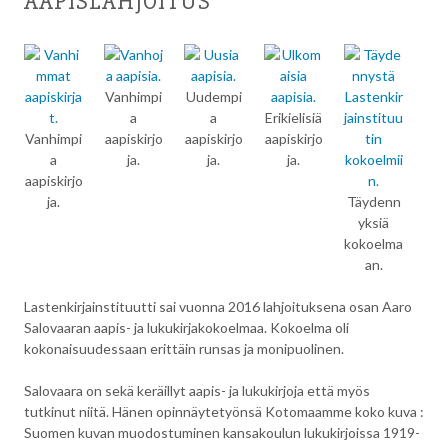
AAPISLAHJOITUS
Vanhimpi
Uudempi
a
a
Erikielisiä
Vanhimpi
aapiskirjo
aapiskirjo
aapiskirjo
a
ja.
ja.
ja.
aapiskirjo
ja.
Täydenn
yksiä
kokoelma
an.
Lastenkirjainstituutti sai vuonna 2016 lahjoituksena osan Aaro
Salovaaran aapis- ja lukukirjakokoelmaa. Kokoelma oli
kokonaisuudessaan erittäin runsas ja monipuolinen.
Salovaara on sekä keräillyt aapis- ja lukukirjoja että myös
tutkinut niitä. Hänen opinnäytetyönsä Kotomaamme koko kuva :
Suomen kuvan muodostuminen kansakoulun lukukirjoissa 1919-