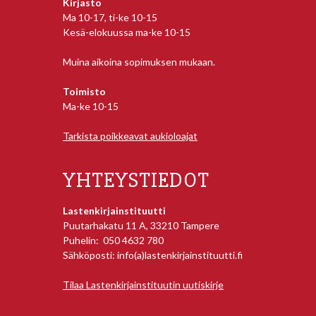
Kirjasto
Ma 10-17, ti-ke 10-15
Kesä-elokuussa ma-ke 10-15
Muina aikoina sopimuksen mukaan.
Toimisto
Ma-ke 10-15
Tarkista poikkeavat aukioloajat
YHTEYSTIEDOT
Lastenkirjainstituutti
Puutarhakatu 11 A, 33210 Tampere
Puhelin: 050 4632 780
Sähköposti: info(a)lastenkirjainstituutti.fi
Tilaa Lastenkirjainstituutin uutiskirje