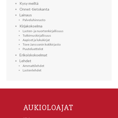
Kysy meiltä
Onnet-tietokanta
Lainaus
Palveluhinnasto
Kirjakokoelma
Lasten- ja nuortenkirjallisuus
Tutkimuskirjallisuus
Aapiset ja lukukirjat
Tove Janssonin kotikirjasto
Puuteluettelot
Erikoiskokoelmat
Lehdet
Ammattilehdet
Lastenlehdet
AUKIOLOAJAT