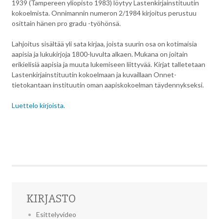
1939 (Tampereen yliopisto 1983) löytyy Lastenkirjainstituutin
kokoelmista. Onnimannin numeron 2/1984 kirjoitus perustuu
osittain hänen pro gradu -työhönsä.
Lahjoitus sisältää yli sata kirjaa, joista suurin osa on kotimaisia
aapisia ja lukukirjoja 1800-luvulta alkaen. Mukana on joitain
erikielisiä aapisia ja muuta lukemiseen liittyvää. Kirjat talletetaan
Lastenkirjainstituutin kokoelmaan ja kuvaillaan Onnet-
tietokantaan instituutin oman aapiskokoelman täydennykseksi.
Luettelo kirjoista.
KIRJASTO
Esittelyvideo