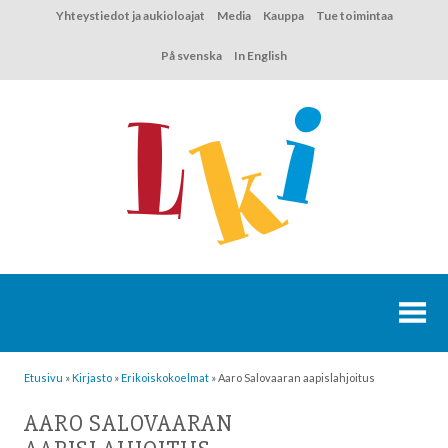
Hyppää
Yhteystiedot ja aukioloajat
Media
Kauppa
Tue toimintaa
sisältöön
På svenska
In English
Etusivu
»
Kirjasto
»
Erikoiskokoelmat
»
Aaro Salovaaran aapislahjoitus
AARO SALOVAARAN