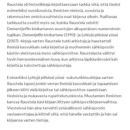
Raustela oli historiikkeja kirjoittaessaan tarkka siitä, että tiedot
esimerkiksi vuosiluvuista, ihmisten nimistä, suvuista ja
rakennusten omistussuhteista ovat kirjassa oikein. Ihailtavaa
tarkkuutta osoitti myös se, kuinka Raustela selvitti
Dementjeffin kivikartanon asuntojen alkuperäisen numeroinnin
logiikan.
Dementjeffin kivikartano
(1990)- ja
Lyhtyjä pitkässä yössä
(2007) -kirjoja varten Raustela tutki arkistoja ja haastatteli
ihmisiä kasvokkain sekä kirjeitse ja myöhemmin sähköpostin
käytön yleistyessä myös sähköpostitse. Raustelasta välittyi
hyvin herrasmiesmäinen kuva, kun arkistoa läpikäydessäni luin
kirjeitä ja tulostettuja sähköposteja.
Esimerkiksi
Lyhtyjä pitkässä yössä
-sukututkimuskirjaa varten
Raustela tapasi jonkin verran ihmisiä kasvokkain ja tapaamisen
jälkeen kiitti vielä kirjeitse tai sähköpostitse saamistaan
tiedoista ja mukavasta rupattelutuokiosta. Muutamien ihmisten
kanssa Raustela kävi kirjaan liittyen sähköpostikirjeenvaihtoa.
Viesteissä hän aina tervehti ystävällisesti sähköpostin
vastaanottajaa ja kiitteli siitä, että hänelle vastattiin ja hän sai
kirjaansa varten tietoja.