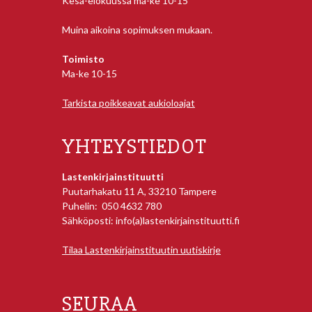
Kesä-elokuussa ma-ke 10-15
Muina aikoina sopimuksen mukaan.
Toimisto
Ma-ke 10-15
Tarkista poikkeavat aukioloajat
YHTEYSTIEDOT
Lastenkirjainstituutti
Puutarhakatu 11 A, 33210 Tampere
Puhelin: 050 4632 780
Sähköposti: info(a)lastenkirjainstituutti.fi
Tilaa Lastenkirjainstituutin uutiskirje
SEURAA