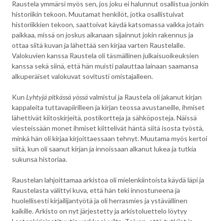
Raustela ymmärsi myös sen, jos joku ei halunnut osallistua jonkin
historiikin tekoon. Muutamat henkilöt, jotka osallistuivat
historiikkien tekoon, saattoivat käydä katsomassa vaikka jotain
paikkaa, missä on joskus aikanaan sijainnut jokin rakennus ja
ottaa siitä kuvan ja lähettää sen kirjaa varten Raustelalle.
Valokuvien kanssa Raustela oli täsmällinen julkaisuoikeuksien
kanssa sekä siinä, että hän muisti palauttaa lainaan saamansa
alkuperäiset valokuvat sovitusti omistajalleen.
Kun
Lyhtyjä pitkässä yössä
valmistui ja Raustela oli jakanut kirjan
kappaleita tuttavapiirilleen ja kirjan teossa avustaneille, ihmiset
lähettivät kiitoskirjeitä, postikortteja ja sähköposteja. Näissä
viesteissään monet ihmiset kiittelivät häntä siitä isosta työstä,
minkä hän oli kirjaa kirjoittaessaan tehnyt. Muutama myös kertoi
siitä, kun oli saanut kirjan ja innoissaan alkanut lukea ja tutkia
sukunsa historiaa.
Raustelan lahjoittamaa arkistoa oli mielenkiintoista käydä läpi ja
Raustelasta välittyi kuva, että hän teki innostuneena ja
huolellisesti kirjailijantyötä ja oli herrasmies ja ystävällinen
kaikille. Arkisto on nyt järjestetty ja arkistoluettelo löytyy