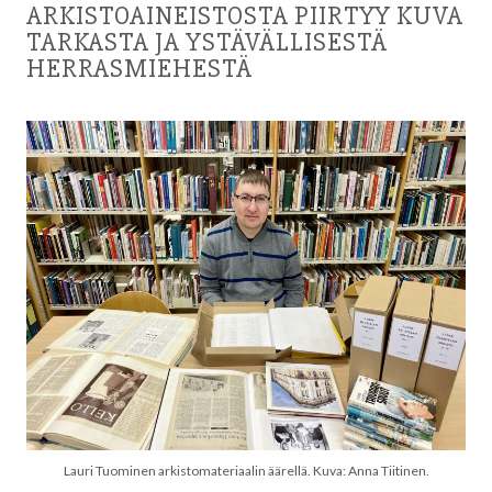
ARKISTOAINEISTOSTA PIIRTYY KUVA
TARKASTA JA YSTÄVÄLLISESTÄ
HERRASMIEHESTÄ
Lauri Tuominen arkistomateriaalin äärellä. Kuva: Anna Tiitinen.