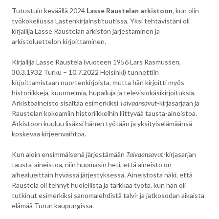
Tutustuin keväällä 2024
Lasse Raustelan arkistoon
, kun olin
työkokeilussa Lastenkirjainstituutissa. Yksi tehtävistäni oli
kirjailija Lasse Raustelan arkiston järjestäminen ja
arkistoluettelon kirjoittaminen.
Kirjailija Lasse Raustela (vuoteen 1956 Lars Rasmussen,
30.3.1932 Turku – 10.7.2022 Helsinki) tunnettiin
kirjoittamistaan nuortenkirjoista, mutta hän kirjoitti myös
historiikkeja, kuunnelmia, hupailuja ja televisiokäsikirjoituksia.
Arkistoaineisto sisältää esimerkiksi
Taivaansavut
-kirjasarjaan ja
Raustelan kokoamiin historiikkeihin liittyvää tausta-aineistoa.
Arkistoon kuuluu lisäksi hänen työtään ja yksityiselämäänsä
koskevaa kirjeenvaihtoa.
Kun aloin ensimmäisenä järjestämään
Taivaansavut
-kirjasarjan
tausta-aineistoa, niin huomasin heti, että aineisto on
aihealueittain hyvässä järjestyksessä. Aineistosta näki, että
Raustela oli tehnyt huolellista ja tarkkaa työtä, kun hän oli
tutkinut esimerkiksi sanomalehdistä talvi- ja jatkosodan aikaista
elämää Turun kaupungissa.