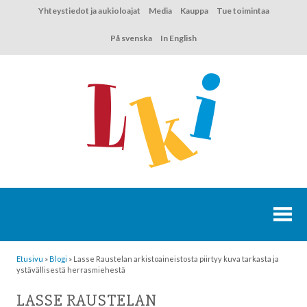
Hyppää
Yhteystiedot ja aukioloajat
Media
Kauppa
Tue toimintaa
sisältöön
På svenska
In English
Etusivu
»
Blogi
»
Lasse Raustelan arkistoaineistosta piirtyy kuva tarkasta ja
ystävällisestä herrasmiehestä
LASSE RAUSTELAN