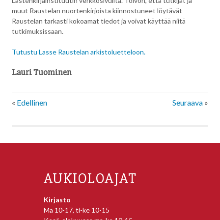
Lastenkirjainstituutin verkkosivuilta. Toivon, että tutkijat ja
muut Raustelan nuortenkirjoista kiinnostuneet löytävät
Raustelan tarkasti kokoamat tiedot ja voivat käyttää niitä
tutkimuksissaan.
Tutustu Lasse Raustelan arkistoluetteloon.
Lauri Tuominen
«
Edellinen
Seuraava
»
AUKIOLOAJAT
Kirjasto
Ma 10-17, ti-ke 10-15