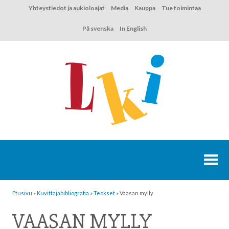
Hyppää
Yhteystiedot ja aukioloajat
Media
Kauppa
Tue toimintaa
sisältöön
På svenska
In English
Etusivu
»
Kuvittaja­bibliografia
»
Teokset
»
Vaasan mylly
VAASAN MYLLY