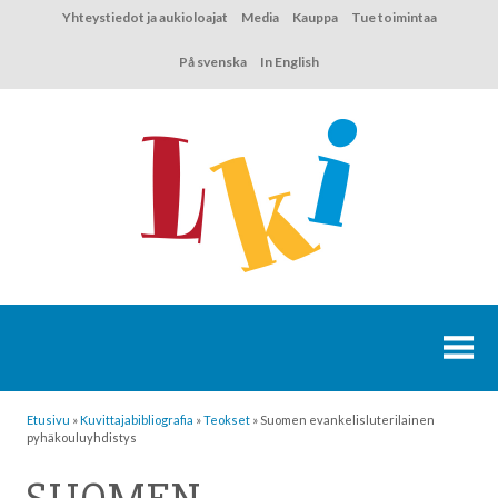
Hyppää
Yhteystiedot ja aukioloajat
Media
Kauppa
Tue toimintaa
sisältöön
På svenska
In English
Etusivu
»
Kuvittaja­bibliografia
»
Teokset
»
Suomen evankelisluterilainen
pyhäkouluyhdistys