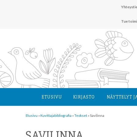
Hyppää
Yhteystie
sisältöön
Tue toim
ETUSIVU
KIRJASTO
NÄYTTELYT J
Etusivu
»
Kuvittaja­bibliografia
»
Teokset
»
Savilinna
SAVILINNA