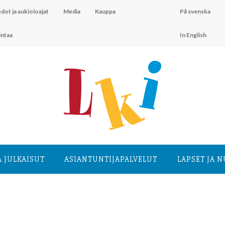
dot ja aukioloajat
Media
Kauppa
På svenska
intaa
In English
A JULKAISUT
ASIANTUNTIJA­PALVELUT
LAPSET JA 