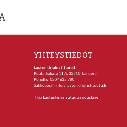
IA
YHTEYSTIEDOT
Lastenkirjainstituutti
Puutarhakatu 11 A, 33210 Tampere
Puhelin: 050 4632 780
Sähköposti: info(a)lastenkirjainstituutti.fi
Tilaa Lastenkirjainstituutin uutiskirje