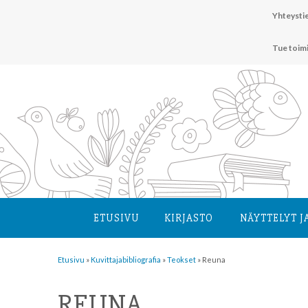
Hyppää
Yhteystie
sisältöön
Tue toim
ETUSIVU
KIRJASTO
NÄYTTELYT J
Etusivu
»
Kuvittaja­bibliografia
»
Teokset
»
Reuna
REUNA