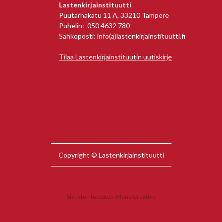
Lastenkirjainstituutti
Puutarhakatu 11 A, 33210 Tampere
Puhelin: 050 4632 780
Sähköposti: info(a)lastenkirjainstituutti.fi
Tilaa Lastenkirjainstituutin uutiskirje
Copyright © Lastenkirjainstituutti
Sivuston toteutus:
Mene Creative