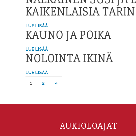
KAIKENLAISIA TARIN
LUE LISÄÄ
KAUNO JA POIKA
LUE LISÄÄ
NOLOINTA IKINÄ
LUE LISÄÄ
NEXT
1
2
»
POSTS
AUKIOLOAJAT