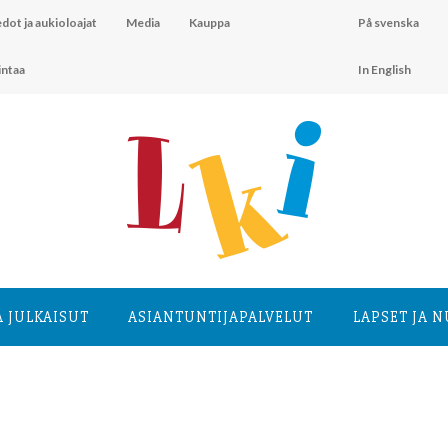
dot ja aukioloajat
Media
Kauppa
På svenska
intaa
In English
A JULKAISUT
ASIANTUNTIJA­PALVELUT
LAPSET JA 