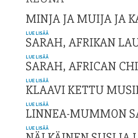
MINJA JA MUIJA JA 
LUE LISÄÄ
SARAH, AFRIKAN LA
LUE LISÄÄ
SARAH, AFRICAN CH
LUE LISÄÄ
KLAAVI KETTU MUS
LUE LISÄÄ
LINNEA-MUMMON S
LUE LISÄÄ
NÄLKÄINEN SUSI JA