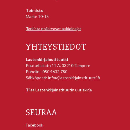
Toimisto
Ma-ke 10-15
Tarkista poikkeavat aukioloajat
YHTEYSTIEDOT
Lastenkirjainstituutti
Puutarhakatu 11 A, 33210 Tampere
Puhelin: 050 4632 780
Sähköposti: info(a)lastenkirjainstituutti.fi
Tilaa Lastenkirjainstituutin uutiskirje
SEURAA
Facebook