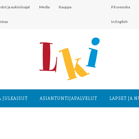
dot ja aukioloajat
Media
Kauppa
På svenska
intaa
In English
A JULKAISUT
ASIANTUNTIJA­PALVELUT
LAPSET JA 