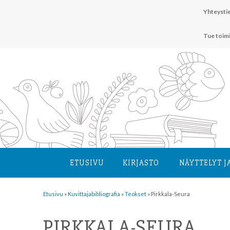
Hyppää
Yhteystie
sisältöön
Tue toim
ETUSIVU
KIRJASTO
NÄYTTELYT J
Etusivu
»
Kuvittaja­bibliografia
»
Teokset
»
Pirkkala-Seura
PIRKKALA-SEURA