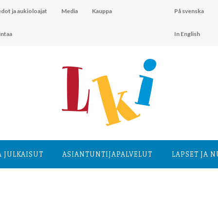
dot ja aukioloajat
Media
Kauppa
På svenska
intaa
In English
A JULKAISUT
ASIANTUNTIJA­PALVELUT
LAPSET JA 