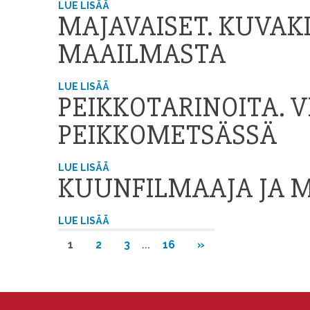
LUE LISÄÄ
MAJAVAISET. KUVAK
MAAILMASTA
LUE LISÄÄ
PEIKKOTARINOITA. V
PEIKKOMETSÄSSÄ
LUE LISÄÄ
KUUNFILMAAJA JA 
LUE LISÄÄ
…
NEXT
1
2
3
16
»
POSTS