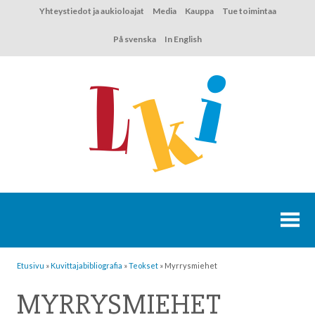
Hyppää
Yhteystiedot ja aukioloajat
Media
Kauppa
Tue toimintaa
sisältöön
På svenska
In English
Etusivu
»
Kuvittaja­bibliografia
»
Teokset
»
Myrrysmiehet
MYRRYSMIEHET