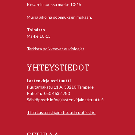
Kesä-elokuussa ma-ke 10-15
Muina aikoina sopimuksen mukaan.
Toimisto
Ma-ke 10-15
Tarkista poikkeavat aukioloajat
YHTEYSTIEDOT
Lastenkirjainstituutti
Puutarhakatu 11 A, 33210 Tampere
Puhelin: 050 4632 780
Sähköposti: info(a)lastenkirjainstituutti.fi
Tilaa Lastenkirjainstituutin uutiskirje