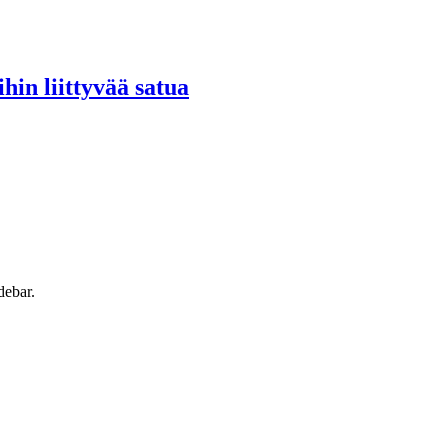
hin liittyvää satua
debar.