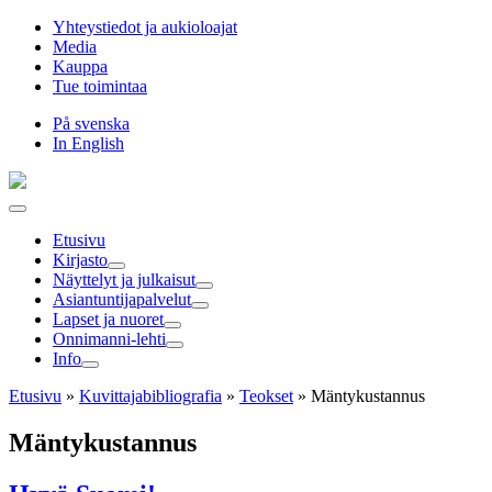
Hyppää
Yhteystiedot ja aukioloajat
sisältöön
Media
Kauppa
Tue toimintaa
På svenska
In English
Etusivu
Kirjasto
Näyttelyt ja julkaisut
Asiantuntija­palvelut
Lapset ja nuoret
Onnimanni-lehti
Info
Etusivu
»
Kuvittaja­bibliografia
»
Teokset
»
Mäntykustannus
Mäntykustannus