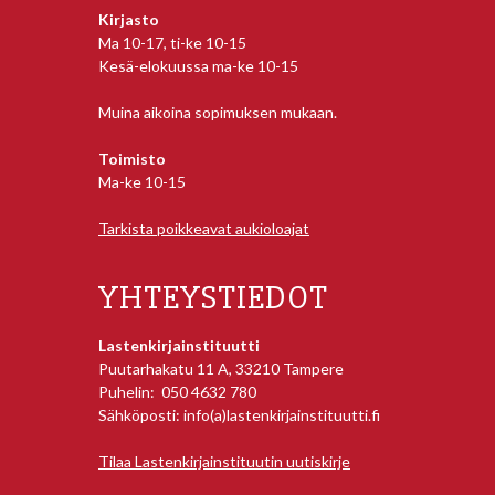
Kirjasto
Ma 10-17, ti-ke 10-15
Kesä-elokuussa ma-ke 10-15
Muina aikoina sopimuksen mukaan.
Toimisto
Ma-ke 10-15
Tarkista poikkeavat aukioloajat
YHTEYSTIEDOT
Lastenkirjainstituutti
Puutarhakatu 11 A, 33210 Tampere
Puhelin: 050 4632 780
Sähköposti: info(a)lastenkirjainstituutti.fi
Tilaa Lastenkirjainstituutin uutiskirje