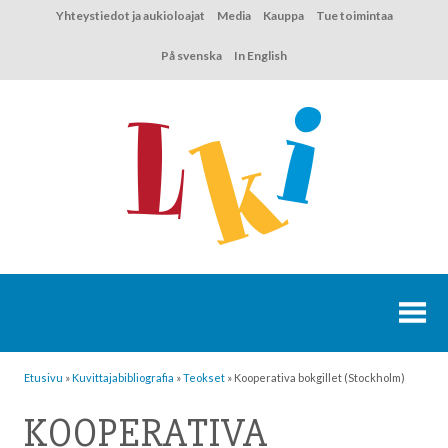
Hyppää
Yhteystiedot ja aukioloajat
Media
Kauppa
Tue toimintaa
sisältöön
På svenska
In English
Etusivu
»
Kuvittaja­bibliografia
»
Teokset
»
Kooperativa bokgillet (Stockholm)
KOOPERATIVA