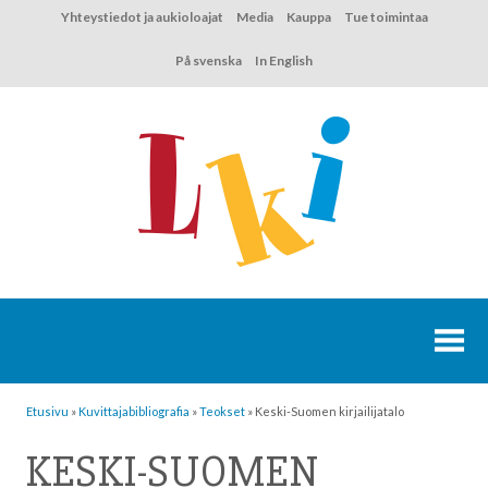
Hyppää
Yhteystiedot ja aukioloajat
Media
Kauppa
Tue toimintaa
sisältöön
På svenska
In English
Etusivu
»
Kuvittaja­bibliografia
»
Teokset
»
Keski-Suomen kirjailijatalo
KESKI-SUOMEN