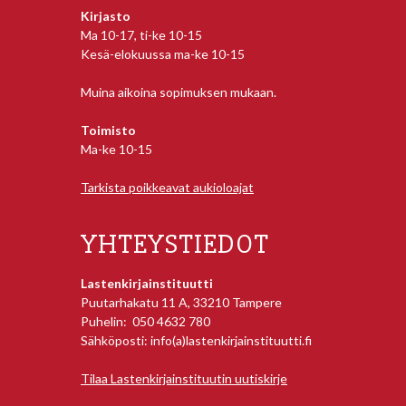
Kirjasto
Ma 10-17, ti-ke 10-15
Kesä-elokuussa ma-ke 10-15
Muina aikoina sopimuksen mukaan.
Toimisto
Ma-ke 10-15
Tarkista poikkeavat aukioloajat
YHTEYSTIEDOT
Lastenkirjainstituutti
Puutarhakatu 11 A, 33210 Tampere
Puhelin: 050 4632 780
Sähköposti: info(a)lastenkirjainstituutti.fi
Tilaa Lastenkirjainstituutin uutiskirje