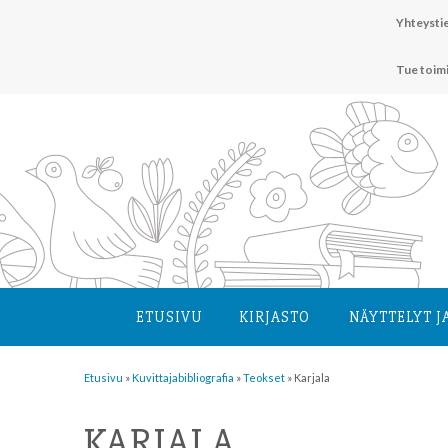
Hyppää
Yhteystie
sisältöön
Tue toim
ETUSIVU
KIRJASTO
NÄYTTELYT J
Etusivu
»
Kuvittaja­bibliografia
»
Teokset
»
Karjala
KARJALA