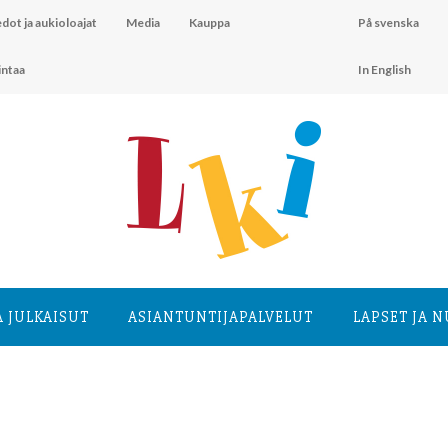
dot ja aukioloajat
Media
Kauppa
På svenska
intaa
In English
A JULKAISUT
ASIANTUNTIJA­PALVELUT
LAPSET JA 