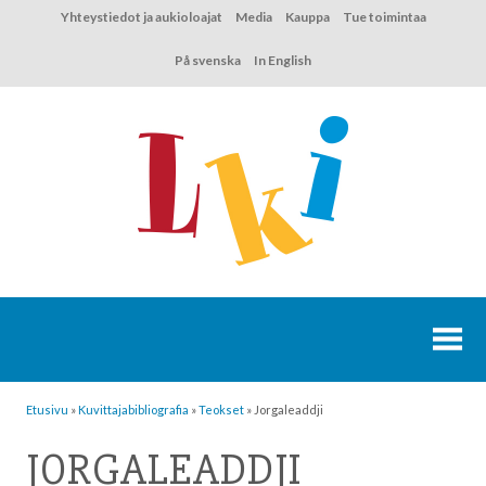
Hyppää
Yhteystiedot ja aukioloajat
Media
Kauppa
Tue toimintaa
sisältöön
På svenska
In English
Etusivu
»
Kuvittaja­bibliografia
»
Teokset
»
Jorgaleaddji
JORGALEADDJI