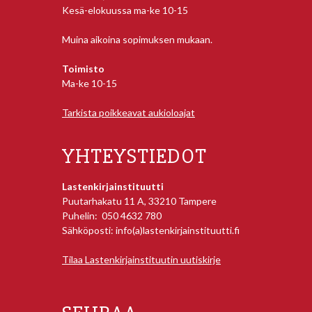
Kesä-elokuussa ma-ke 10-15
Muina aikoina sopimuksen mukaan.
Toimisto
Ma-ke 10-15
Tarkista poikkeavat aukioloajat
YHTEYSTIEDOT
Lastenkirjainstituutti
Puutarhakatu 11 A, 33210 Tampere
Puhelin: 050 4632 780
Sähköposti: info(a)lastenkirjainstituutti.fi
Tilaa Lastenkirjainstituutin uutiskirje