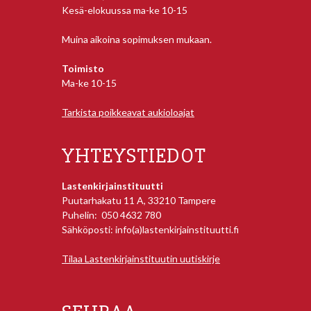
Kesä-elokuussa ma-ke 10-15
Muina aikoina sopimuksen mukaan.
Toimisto
Ma-ke 10-15
Tarkista poikkeavat aukioloajat
YHTEYSTIEDOT
Lastenkirjainstituutti
Puutarhakatu 11 A, 33210 Tampere
Puhelin: 050 4632 780
Sähköposti: info(a)lastenkirjainstituutti.fi
Tilaa Lastenkirjainstituutin uutiskirje