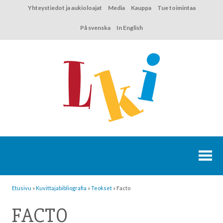
Hyppää
Yhteystiedot ja aukioloajat
Media
Kauppa
Tue toimintaa
sisältöön
På svenska
In English
Etusivu
»
Kuvittaja­bibliografia
»
Teokset
»
Facto
FACTO