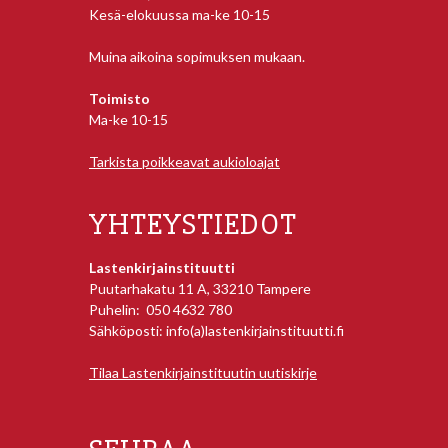
Kesä-elokuussa ma-ke 10-15
Muina aikoina sopimuksen mukaan.
Toimisto
Ma-ke 10-15
Tarkista poikkeavat aukioloajat
YHTEYSTIEDOT
Lastenkirjainstituutti
Puutarhakatu 11 A, 33210 Tampere
Puhelin: 050 4632 780
Sähköposti: info(a)lastenkirjainstituutti.fi
Tilaa Lastenkirjainstituutin uutiskirje