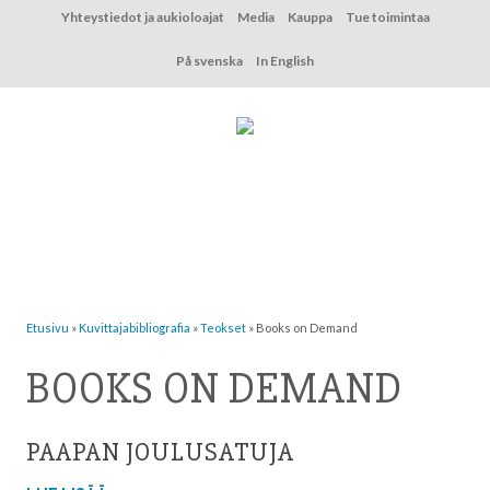
Hyppää
Yhteystiedot ja aukioloajat
Media
Kauppa
Tue toimintaa
sisältöön
På svenska
In English
Etusivu
»
Kuvittaja­bibliografia
»
Teokset
»
Books on Demand
BOOKS ON DEMAND
PAAPAN JOULUSATUJA