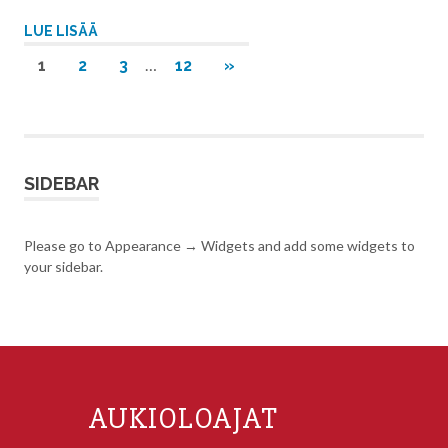
LUE LISÄÄ
…
NEXT
1
2
3
12
»
POSTS
SIDEBAR
Please go to Appearance → Widgets and add some widgets to
your sidebar.
AUKIOLOAJAT