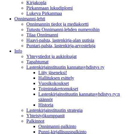
Kirjakopla
Pirkanmaan lukudiplomi
Lukeva Pirkanmaa
Onnimanni-lehti
Onnimannin tiedot ja mediakortti
Tutustu Onnimanni-lehden numeroihin
Tilaa Onnimanni
Haavi-palsta, lastenkirja-alan uutisia
Puntari-palsta, lastenkirja-arvosteluja
Info
Yhteystiedot ja aukioloajat
Tapahtumat
Lastenkirjainstituutin kannatusyhdistys ry
Liity jäseneksi!
Hallituksen esittely
Vuosikokoukset
Toimintakertomukset
Lastenkirjainstituutin kannatusyhdistys ry:n
säännöt
Historia
Lastenkirjainstituutin strategia
Yhteistyökumppanit
Palkinnot
Onnimanni-palkinto
Punni-kirjallisuuspalkinto