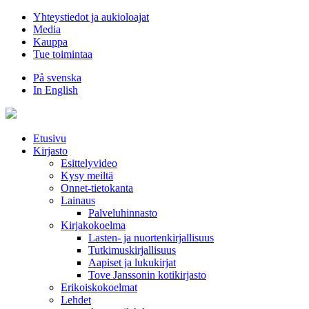
Hyppää
Yhteystiedot ja aukioloajat
sisältöön
Media
Kauppa
Tue toimintaa
På svenska
In English
Etusivu
Kirjasto
Esittelyvideo
Kysy meiltä
Onnet-tietokanta
Lainaus
Palveluhinnasto
Kirjakokoelma
Lasten- ja nuortenkirjallisuus
Tutkimuskirjallisuus
Aapiset ja lukukirjat
Tove Janssonin kotikirjasto
Erikoiskokoelmat
Lehdet