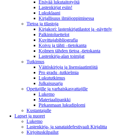
Etsivää lukutaitotyötä
Lastenkirjat esiin!
Lukuklaani
Kirjallisuus ilmiöoppimisessa
Tietoa ja tilastoja
Kirjakori: lastenkirjatilastot ja -näyttely
Palkintoluettelot
Kuvittaja­bibliografia
Koivu ja tähti –tietokanta
Kolmen tähden tietoa -tietokanta
Lastenkirja-alan toimijat
Tutkimus
Väitöskirjoja ja lisensiaatintöitä
Pro gradu -tutkielmia
Lukututkimus
Julkaisusarja
Opettajille ja varhaiskasvattajille
Lukemo
Materiaalipankki
Pirkanmaan lukudiplomi
Kustantajalle
Lapset ja nuoret
Lukemo
Lastenkirja- ja sanataidefestivaali Kirjalitta
Kirjoituskilpailut