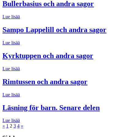
Bullerbasius och andra sagor
Lue lisää
Sampo Lappelill och andra sagor
Lue lisää
Kyrktuppen och andra sagor
Lue lisää
Rimtussen och andra sagor
Lue lisää
Läsning för barn. Senare delen
Lue lisää
Previous
Next
«
1
2
3
4
»
Posts
Posts