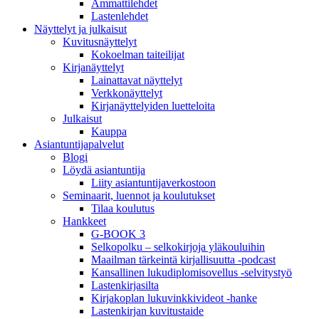
Ammattilehdet
Lastenlehdet
Näyttelyt ja julkaisut
Kuvitusnäyttelyt
Kokoelman taiteilijat
Kirjanäyttelyt
Lainattavat näyttelyt
Verkkonäyttelyt
Kirjanäyttelyiden luetteloita
Julkaisut
Kauppa
Asiantuntija­palvelut
Blogi
Löydä asiantuntija
Liity asiantuntijaverkostoon
Seminaarit, luennot ja koulutukset
Tilaa koulutus
Hankkeet
G-BOOK 3
Selkopolku – selkokirjoja yläkouluihin
Maailman tärkeintä kirjallisuutta -podcast
Kansallinen lukudiplomisovellus -selvitystyö
Lastenkirjasilta
Kirjakoplan lukuvinkkivideot -hanke
Lastenkirjan kuvitustaide