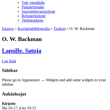
Tule vierailulle
Palautelomake
Saavutettavuusseloste
Rekisteriseloste
Tiedotearkisto
Etusivu
»
Kuvittaja­bibliografia
»
Teokset
»
O. W. Backman
O. W. Backman
Lapsille. Satuja
Lue lisää
Sidebar
Please go to Appearance → Widgets and add some widgets to your
sidebar.
Aukioloajat
Kirjasto
Ma 10-17, ti-ke 10-15