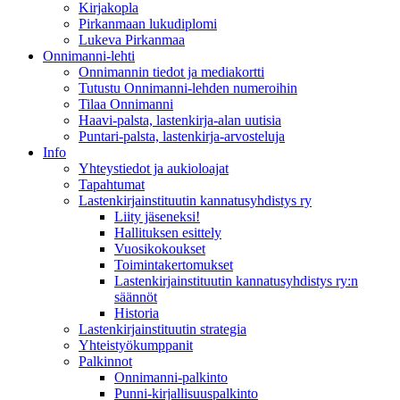
Kirjakopla
Pirkanmaan lukudiplomi
Lukeva Pirkanmaa
Onnimanni-lehti
Onnimannin tiedot ja mediakortti
Tutustu Onnimanni-lehden numeroihin
Tilaa Onnimanni
Haavi-palsta, lastenkirja-alan uutisia
Puntari-palsta, lastenkirja-arvosteluja
Info
Yhteystiedot ja aukioloajat
Tapahtumat
Lastenkirjainstituutin kannatusyhdistys ry
Liity jäseneksi!
Hallituksen esittely
Vuosikokoukset
Toimintakertomukset
Lastenkirjainstituutin kannatusyhdistys ry:n
säännöt
Historia
Lastenkirjainstituutin strategia
Yhteistyökumppanit
Palkinnot
Onnimanni-palkinto
Punni-kirjallisuuspalkinto