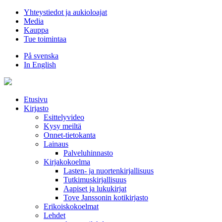
Hyppää
Yhteystiedot ja aukioloajat
sisältöön
Media
Kauppa
Tue toimintaa
På svenska
In English
Etusivu
Kirjasto
Esittelyvideo
Kysy meiltä
Onnet-tietokanta
Lainaus
Palveluhinnasto
Kirjakokoelma
Lasten- ja nuortenkirjallisuus
Tutkimuskirjallisuus
Aapiset ja lukukirjat
Tove Janssonin kotikirjasto
Erikoiskokoelmat
Lehdet