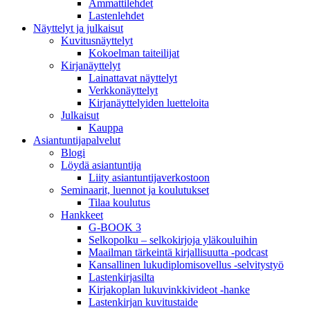
Ammattilehdet
Lastenlehdet
Näyttelyt ja julkaisut
Kuvitusnäyttelyt
Kokoelman taiteilijat
Kirjanäyttelyt
Lainattavat näyttelyt
Verkkonäyttelyt
Kirjanäyttelyiden luetteloita
Julkaisut
Kauppa
Asiantuntija­palvelut
Blogi
Löydä asiantuntija
Liity asiantuntijaverkostoon
Seminaarit, luennot ja koulutukset
Tilaa koulutus
Hankkeet
G-BOOK 3
Selkopolku – selkokirjoja yläkouluihin
Maailman tärkeintä kirjallisuutta -podcast
Kansallinen lukudiplomisovellus -selvitystyö
Lastenkirjasilta
Kirjakoplan lukuvinkkivideot -hanke
Lastenkirjan kuvitustaide