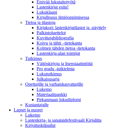
Etsivää lukutaitotyötä
Lastenkirjat esiin!
Lukuklaani
Kirjallisuus ilmiöoppimisessa
Tietoa ja tilastoja
Kirjakori: lastenkirjatilastot ja -näyttely
Palkintoluettelot
Kuvittaja­bibliografia
Koivu ja tähti –tietokanta
Kolmen tähden tietoa -tietokanta
Lastenkirja-alan toimijat
Tutkimus
Väitöskirjoja ja lisensiaatintöitä
Pro gradu -tutkielmia
Lukututkimus
Julkaisusarja
Opettajille ja varhaiskasvattajille
Lukemo
Materiaalipankki
Pirkanmaan lukudiplomi
Kustantajalle
Lapset ja nuoret
Lukemo
Lastenkirja- ja sanataidefestivaali Kirjalitta
Kirjoituskilpailut