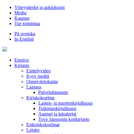
Hyppää
Yhteystiedot ja aukioloajat
sisältöön
Media
Kauppa
Tue toimintaa
På svenska
In English
Etusivu
Kirjasto
Esittelyvideo
Kysy meiltä
Onnet-tietokanta
Lainaus
Palveluhinnasto
Kirjakokoelma
Lasten- ja nuortenkirjallisuus
Tutkimuskirjallisuus
Aapiset ja lukukirjat
Tove Janssonin kotikirjasto
Erikoiskokoelmat
Lehdet