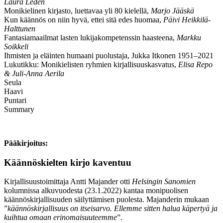
Laura Leden
Monikielinen kirjasto, luettavaa yli 80 kielellä,
Marjo Jääskä
Kun käännös on niin hyvä, ettei sitä edes huomaa,
Päivi Heikkilä-
Halttunen
Fantasiamaailmat lasten lukijakompetenssin haasteena,
Markku
Soikkeli
Ihmisten ja eläinten humaani puolustaja, Jukka Itkonen 1951–2021
Lukutikku: Monikielisten ryhmien kirjallisuuskasvatus,
Elisa Repo
& Juli-Anna Aerila
Seula
Haavi
Puntari
Summary
Pääkirjoitus:
Käännöskielten kirjo kaventuu
Kirjallisuustoimittaja Antti Majander otti
Helsingin Sanomien
kolumnissa alkuvuodesta (23.1.2022) kantaa monipuolisen
käännöskirjallisuuden säilyttämisen puolesta. Majanderin mukaan
”
käännöskirjallisuus on itseisarvo. Ellemme sitten halua käpertyä ja
kuihtua omaan erinomaisuuteemme
”.