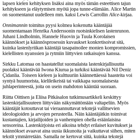
lapsen kielen kehityksen lisäksi aina myös tämän esteettisen tajun
kehitykseen ja eläytymisen myötä jopa tunne-elämään. Alice Martin
on suomentanut uudelleen mm. kaksi Lewis Carrollin
Alice
-kirjaa.
Onnimannin
toimitus pyysi kolmea kokenutta kääntäjää
suomentamaan Henrika Anderssonin ruotsinkielisen lastenrunon.
Juhani Lindholmin, Hannele Huovin ja Tuula Korolaisen
käännökset ja käännösprosessin kuvaukset konkretisoivat sitä,
kuinka lastenlyriikan kääntäjä tasapainoilee monien kompromissien,
kielellisten nyanssien ja rytmiin liittyvien ratkaisujen kanssa.
Sirkku Latomaa on haastatellut suomalaista lastenkirjallisuutta
puolaksi kääntävää Iwona Kiurua ja turkiksi kääntävää Nil Deniz
Çidanlia. Toiseen kieleen ja kulttuuriin käännettäessä haasteita voi
syntyä huumorista, kielileikeistä tai vaikkapa suomalaisesta
juhlaperinteestä, joita on usein mahdoton kääntää suoraan.
Riitta Oittisen ja Eliisa Pitkäsalon tutkimusartikkeli keskittyy
lastenkirjallisuuteen liittyvään näkymättömään valtapeliin. Myös
kääntäjät kotouttavat tai vieraannuttavat tekstejä vallitsevien
ideologioiden ja arvojen perusteella. Näin kääntäjätkin toimivat
kustantajien, kirjailijoiden ja vanhempien ohella eräänlaisina
sensoreina. Lastenkirjoista eri aikoina tehdyt erilaiset kuvitukset ja
käännökset avaavat aina uusia ikkunoita ja vaikuttavat siihen, miten
tekstit ymmärretään. Samalla ne kertovat siitä, kuinka tekstejä