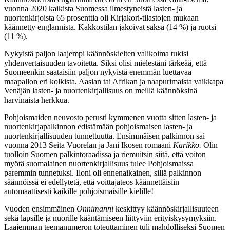
vuonna 2020 kaikista Suomessa ilmestyneistä lasten- ja
nuortenkirjoista 65 prosenttia oli Kirjakori-tilastojen mukaan
käännetty englannista. Kakkostilan jakoivat saksa (14 %) ja ruotsi
(11 %).
Nykyistä paljon laajempi käännöskielten valikoima tukisi
yhdenvertaisuuden tavoitetta. Siksi olisi mielestäni tärkeää, että
Suomeenkin saataisiin paljon nykyistä enemmän luettavaa
maapallon eri kolkista. Aasian tai Afrikan ja naapurimaista vaikkapa
Venäjän lasten- ja nuortenkirjallisuus on meillä käännöksinä
harvinaista herkkua.
Pohjoismaiden neuvosto perusti kymmenen vuotta sitten lasten- ja
nuortenkirjapalkinnon edistämään pohjoismaisen lasten- ja
nuortenkirjallisuuden tunnettuutta. Ensimmäisen palkinnon sai
vuonna 2013 Seita Vuorelan ja Jani Ikosen romaani
Karikko.
Olin
tuolloin Suomen palkintoraadissa ja riemuitsin siitä, että voiton
myötä suomalainen nuortenkirjallisuus tulee Pohjoismaissa
paremmin tunnetuksi. Iloni oli ennenaikainen, sillä palkinnon
säännöissä ei edellytetä, että voittajateos käännettäisiin
automaattisesti kaikille pohjoismaisille kielille!
Vuoden ensimmäinen
Onnimanni
keskittyy käännöskirjallisuuteen
sekä lapsille ja nuorille kääntämiseen liittyviin erityiskysymyksiin.
Laajemman teemanumeron toteuttaminen tuli mahdolliseksi Suomen