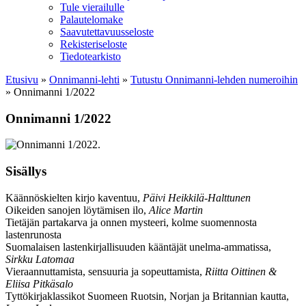
Tule vierailulle
Palautelomake
Saavutettavuusseloste
Rekisteriseloste
Tiedotearkisto
Etusivu
»
Onnimanni-lehti
»
Tutustu Onnimanni-lehden numeroihin
»
Onnimanni 1/2022
Onnimanni 1/2022
Sisällys
Käännöskielten kirjo kaventuu,
Päivi Heikkilä-Halttunen
Oikeiden sanojen löytämisen ilo,
Alice Martin
Tietäjän partakarva ja onnen mysteeri, kolme suomennosta
lastenrunosta
Suomalaisen lastenkirjallisuuden kääntäjät unelma-ammatissa,
Sirkku Latomaa
Vieraannuttamista, sensuuria ja sopeuttamista,
Riitta Oittinen &
Eliisa Pitkäsalo
Tyttökirjaklassikot Suomeen Ruotsin, Norjan ja Britannian kautta,