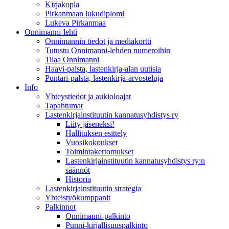
Kirjakopla
Pirkanmaan lukudiplomi
Lukeva Pirkanmaa
Onnimanni-lehti
Onnimannin tiedot ja mediakortti
Tutustu Onnimanni-lehden numeroihin
Tilaa Onnimanni
Haavi-palsta, lastenkirja-alan uutisia
Puntari-palsta, lastenkirja-arvosteluja
Info
Yhteystiedot ja aukioloajat
Tapahtumat
Lastenkirjainstituutin kannatusyhdistys ry
Liity jäseneksi!
Hallituksen esittely
Vuosikokoukset
Toimintakertomukset
Lastenkirjainstituutin kannatusyhdistys ry:n
säännöt
Historia
Lastenkirjainstituutin strategia
Yhteistyökumppanit
Palkinnot
Onnimanni-palkinto
Punni-kirjallisuuspalkinto