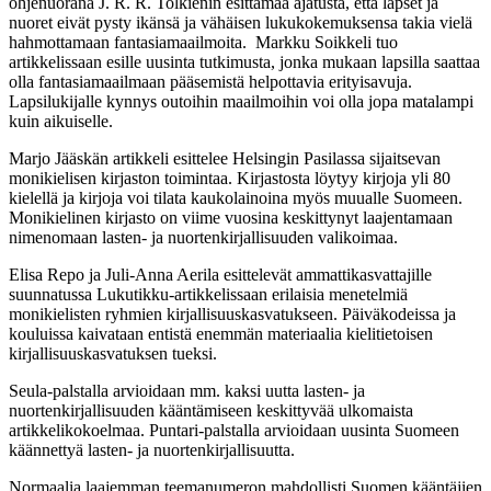
ohjenuorana J. R. R. Tolkienin esittämää ajatusta, että lapset ja
nuoret eivät pysty ikänsä ja vähäisen lukukokemuksensa takia vielä
hahmottamaan fantasiamaailmoita. Markku Soikkeli tuo
artikkelissaan esille uusinta tutkimusta, jonka mukaan lapsilla saattaa
olla fantasiamaailmaan pääsemistä helpottavia erityisavuja.
Lapsilukijalle kynnys outoihin maailmoihin voi olla jopa matalampi
kuin aikuiselle.
Marjo Jääskän artikkeli esittelee Helsingin Pasilassa sijaitsevan
monikielisen kirjaston toimintaa. Kirjastosta löytyy kirjoja yli 80
kielellä ja kirjoja voi tilata kaukolainoina myös muualle Suomeen.
Monikielinen kirjasto on viime vuosina keskittynyt laajentamaan
nimenomaan lasten- ja nuortenkirjallisuuden valikoimaa.
Elisa Repo ja Juli-Anna Aerila esittelevät ammattikasvattajille
suunnatussa Lukutikku-artikkelissaan erilaisia menetelmiä
monikielisten ryhmien kirjallisuuskasvatukseen. Päiväkodeissa ja
kouluissa kaivataan entistä enemmän materiaalia kielitietoisen
kirjallisuuskasvatuksen tueksi.
Seula-palstalla arvioidaan mm. kaksi uutta lasten- ja
nuortenkirjallisuuden kääntämiseen keskittyvää ulkomaista
artikkelikokoelmaa. Puntari-palstalla arvioidaan uusinta Suomeen
käännettyä lasten- ja nuortenkirjallisuutta.
Normaalia laajemman teemanumeron mahdollisti Suomen kääntäjien