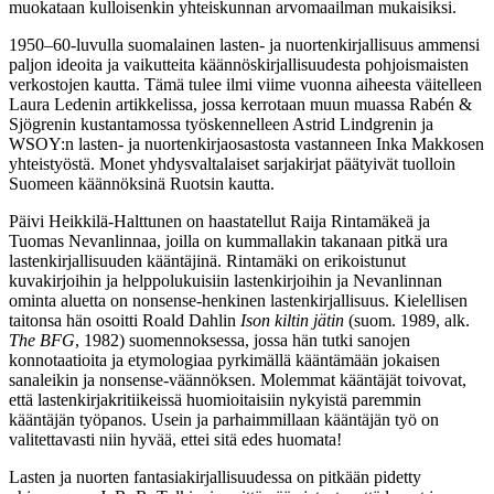
muokataan kulloisenkin yhteiskunnan arvomaailman mukaisiksi.
1950–60-luvulla suomalainen lasten- ja nuortenkirjallisuus ammensi
paljon ideoita ja vaikutteita käännöskirjallisuudesta pohjoismaisten
verkostojen kautta. Tämä tulee ilmi viime vuonna aiheesta väitelleen
Laura Ledenin artikkelissa, jossa kerrotaan muun muassa Rabén &
Sjögrenin kustantamossa työskennelleen Astrid Lindgrenin ja
WSOY:n lasten- ja nuortenkirjaosastosta vastanneen Inka Makkosen
yhteistyöstä. Monet yhdysvaltalaiset sarjakirjat päätyivät tuolloin
Suomeen käännöksinä Ruotsin kautta.
Päivi Heikkilä-Halttunen on haastatellut Raija Rintamäkeä ja
Tuomas Nevanlinnaa, joilla on kummallakin takanaan pitkä ura
lastenkirjallisuuden kääntäjinä. Rintamäki on erikoistunut
kuvakirjoihin ja helppolukuisiin lastenkirjoihin ja Nevanlinnan
ominta aluetta on nonsense-henkinen lastenkirjallisuus. Kielellisen
taitonsa hän osoitti Roald Dahlin
Ison kiltin jätin
(suom. 1989, alk.
The BFG
, 1982) suomennoksessa, jossa hän tutki sanojen
konnotaatioita ja etymologiaa pyrkimällä kääntämään jokaisen
sanaleikin ja nonsense-väännöksen. Molemmat kääntäjät toivovat,
että lastenkirjakritiikeissä huomioitaisiin nykyistä paremmin
kääntäjän työpanos. Usein ja parhaimmillaan kääntäjän työ on
valitettavasti niin hyvää, ettei sitä edes huomata!
Lasten ja nuorten fantasiakirjallisuudessa on pitkään pidetty