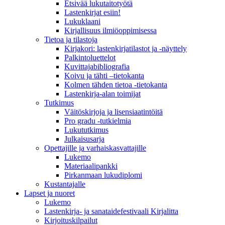
Etsivää lukutaitotyötä
Lastenkirjat esiin!
Lukuklaani
Kirjallisuus ilmiöoppimisessa
Tietoa ja tilastoja
Kirjakori: lastenkirjatilastot ja -näyttely
Palkintoluettelot
Kuvittaja­bibliografia
Koivu ja tähti –tietokanta
Kolmen tähden tietoa -tietokanta
Lastenkirja-alan toimijat
Tutkimus
Väitöskirjoja ja lisensiaatintöitä
Pro gradu -tutkielmia
Lukututkimus
Julkaisusarja
Opettajille ja varhaiskasvattajille
Lukemo
Materiaalipankki
Pirkanmaan lukudiplomi
Kustantajalle
Lapset ja nuoret
Lukemo
Lastenkirja- ja sanataidefestivaali Kirjalitta
Kirjoituskilpailut