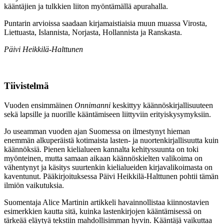
kääntäjien ja tulkkien liiton myöntämällä apurahalla.
Puntarin arvioissa saadaan kirjamaistiaisia muun muassa Virosta,
Liettuasta, Islannista, Norjasta, Hollannista ja Ranskasta.
Päivi Heikkilä-Halttunen
Tiivistelmä
Vuoden ensimmäinen
Onnimanni
keskittyy käännöskirjallisuuteen
sekä lapsille ja nuorille kääntämiseen liittyviin erityiskysymyksiin.
Jo useamman vuoden ajan Suomessa on ilmestynyt hieman
enemmän alkuperäistä kotimaista lasten- ja nuortenkirjallisuutta kuin
käännöksiä. Pienen kielialueen kannalta kehityssuunta on toki
myönteinen, mutta samaan aikaan käännöskielten valikoima on
vähentynyt ja käsitys suurtenkin kielialueiden kirjavalikoimasta on
kaventunut. Pääkirjoituksessa Päivi Heikkilä-Halttunen pohtii tämän
ilmiön vaikutuksia.
Suomentaja Alice Martinin artikkeli havainnollistaa kiinnostavien
esimerkkien kautta sitä, kuinka lastenkirjojen kääntämisessä on
tärkeää eläytyä tekstiin mahdollisimman hyvin. Kääntäjä vaikuttaa