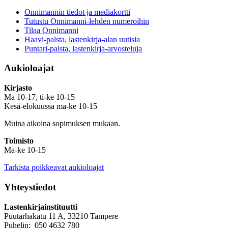
Onnimannin tiedot ja mediakortti
Tutustu Onnimanni-lehden numeroihin
Tilaa Onnimanni
Haavi-palsta, lastenkirja-alan uutisia
Puntari-palsta, lastenkirja-arvosteluja
Aukioloajat
Kirjasto
Ma 10-17, ti-ke 10-15
Kesä-elokuussa ma-ke 10-15
Muina aikoina sopimuksen mukaan.
Toimisto
Ma-ke 10-15
Tarkista poikkeavat aukioloajat
Yhteystiedot
Lastenkirjainstituutti
Puutarhakatu 11 A, 33210 Tampere
Puhelin: 050 4632 780