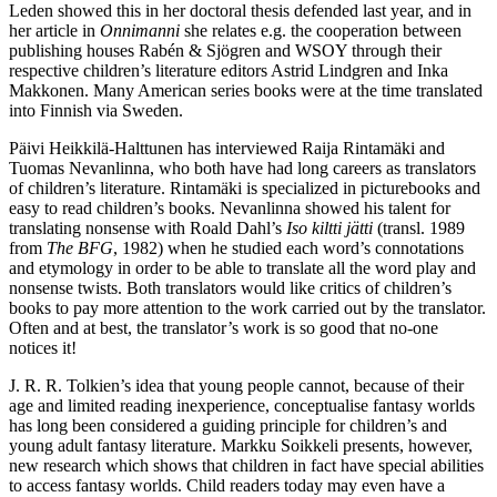
Leden showed this in her doctoral thesis defended last year, and in
her article in
Onnimanni
she relates e.g. the cooperation between
publishing houses Rabén & Sjögren and WSOY through their
respective children’s literature editors Astrid Lindgren and Inka
Makkonen. Many American series books were at the time translated
into Finnish via Sweden.
Päivi Heikkilä-Halttunen has interviewed Raija Rintamäki and
Tuomas Nevanlinna, who both have had long careers as translators
of children’s literature. Rintamäki is specialized in picturebooks and
easy to read children’s books. Nevanlinna showed his talent for
translating nonsense with Roald Dahl’s
Iso kiltti jätti
(transl. 1989
from
The BFG
, 1982) when he studied each word’s connotations
and etymology in order to be able to translate all the word play and
nonsense twists. Both translators would like critics of children’s
books to pay more attention to the work carried out by the translator.
Often and at best, the translator’s work is so good that no-one
notices it!
J. R. R. Tolkien’s idea that young people cannot, because of their
age and limited reading inexperience, conceptualise fantasy worlds
has long been considered a guiding principle for children’s and
young adult fantasy literature. Markku Soikkeli presents, however,
new research which shows that children in fact have special abilities
to access fantasy worlds. Child readers today may even have a