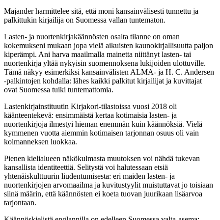
Majander harmittelee sitä, että moni kansainvälisesti tunnettu ja
palkittukin kirjailija on Suomessa vallan tuntematon.
Lasten- ja nuortenkirjakäännösten osalta tilanne on oman
kokemukseni mukaan jopa vielä aikuisten kaunokirjallisuutta paljon
kiperämpi. Ani harva maailmalla mainetta niittänyt lasten- tai
nuortenkirja yltää nykyisin suomennoksena lukijoiden ulottuville.
Tämä näkyy esimerkiksi kansainvälisten ALMA- ja H. C. Andersen
-palkintojen kohdalla: lähes kaikki palkitut kirjailijat ja kuvittajat
ovat Suomessa tuiki tuntemattomia.
Lastenkirjainstituutin Kirjakori-tilastoissa vuosi 2018 oli
käänteentekevä: ensimmäistä kertaa kotimaisia lasten- ja
nuortenkirjoja ilmestyi hieman enemmän kuin käännöksiä. Vielä
kymmenen vuotta aiemmin kotimaisen tarjonnan osuus oli vain
kolmanneksen luokkaa.
Pienen kielialueen näkökulmasta muutoksen voi nähdä tukevan
kansallista identiteettiä. Selitystä voi halutessaan etsiä
yhtenäiskulttuurin liudentumisesta: eri maiden lasten- ja
nuortenkirjojen arvomaailma ja kuvitustyylit muistuttavat jo toisiaan
siinä määrin, että käännösten ei koeta tuovan juurikaan lisäarvoa
tarjontaan.
Käännöskielistä englannilla on edelleen Suomessa valta-asema: