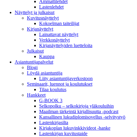
Ammattilehdet
Lastenlehdet
Näyttelyt ja julkaisut
Kuvitusnäyttelyt
Kokoelman taiteilijat
Kirjanäyttelyt
Lainattavat näyttelyt
Verkkonäyttelyt
Kirjanäyttelyiden luetteloita
Julkaisut
Kauppa
Asiantuntija­palvelut
Blogi
Löydä asiantuntija
Liity asiantuntijaverkostoon
Seminaarit, luennot ja koulutukset
Tilaa koulutus
Hankkeet
G-BOOK 3
Selkopolku – selkokirjoja yläkouluihin
Maailman tärkeintä kirjallisuutta -podcast
Kansallinen lukudiplomisovellus -selvitystyö
Lastenkirjasilta
Kirjakoplan lukuvinkkivideot -hanke
Lastenkirjan kuvitustaide