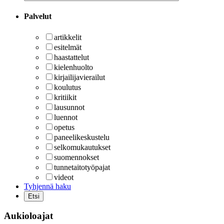
Palvelut
artikkelit
esitelmät
haastattelut
kielenhuolto
kirjailijavierailut
koulutus
kritiikit
lausunnot
luennot
opetus
paneelikeskustelu
selkomukautukset
suomennokset
tunnetaitotyöpajat
videot
Tyhjennä haku
Aukioloajat