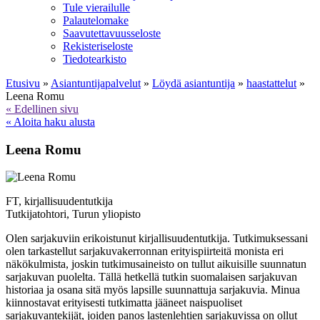
Tule vierailulle
Palautelomake
Saavutettavuusseloste
Rekisteriseloste
Tiedotearkisto
Etusivu
»
Asiantuntija­palvelut
»
Löydä asiantuntija
»
haastattelut
»
Leena Romu
« Edellinen sivu
« Aloita haku alusta
Leena Romu
FT, kirjallisuudentutkija
Tutkijatohtori, Turun yliopisto
Olen sarjakuviin erikoistunut kirjallisuudentutkija. Tutkimuksessani
olen tarkastellut sarjakuvakerronnan erityispiirteitä monista eri
näkökulmista, joskin tutkimusaineisto on tullut aikuisille suunnatun
sarjakuvan puolelta. Tällä hetkellä tutkin suomalaisen sarjakuvan
historiaa ja osana sitä myös lapsille suunnattuja sarjakuvia. Minua
kiinnostavat erityisesti tutkimatta jääneet naispuoliset
sarjakuvantekijät, joiden panos lastenlehtien sarjakuvissa on ollut