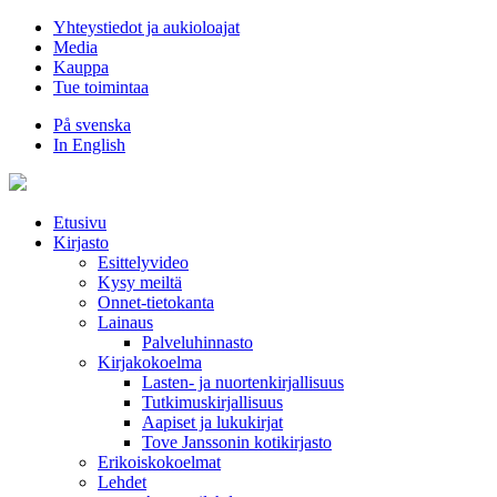
Hyppää
Yhteystiedot ja aukioloajat
sisältöön
Media
Kauppa
Tue toimintaa
På svenska
In English
Etusivu
Kirjasto
Esittelyvideo
Kysy meiltä
Onnet-tietokanta
Lainaus
Palveluhinnasto
Kirjakokoelma
Lasten- ja nuortenkirjallisuus
Tutkimuskirjallisuus
Aapiset ja lukukirjat
Tove Janssonin kotikirjasto
Erikoiskokoelmat
Lehdet