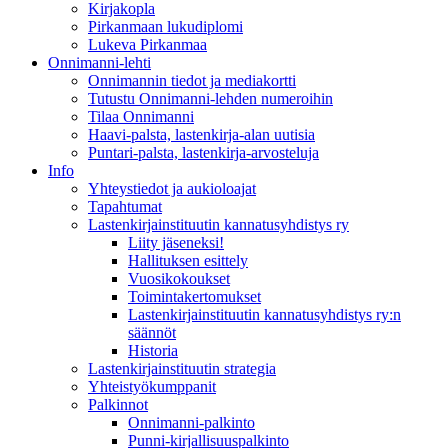
Kirjakopla
Pirkanmaan lukudiplomi
Lukeva Pirkanmaa
Onnimanni-lehti
Onnimannin tiedot ja mediakortti
Tutustu Onnimanni-lehden numeroihin
Tilaa Onnimanni
Haavi-palsta, lastenkirja-alan uutisia
Puntari-palsta, lastenkirja-arvosteluja
Info
Yhteystiedot ja aukioloajat
Tapahtumat
Lastenkirjainstituutin kannatusyhdistys ry
Liity jäseneksi!
Hallituksen esittely
Vuosikokoukset
Toimintakertomukset
Lastenkirjainstituutin kannatusyhdistys ry:n
säännöt
Historia
Lastenkirjainstituutin strategia
Yhteistyökumppanit
Palkinnot
Onnimanni-palkinto
Punni-kirjallisuuspalkinto