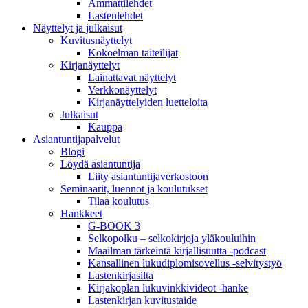
Ammattilehdet
Lastenlehdet
Näyttelyt ja julkaisut
Kuvitusnäyttelyt
Kokoelman taiteilijat
Kirjanäyttelyt
Lainattavat näyttelyt
Verkkonäyttelyt
Kirjanäyttelyiden luetteloita
Julkaisut
Kauppa
Asiantuntija­palvelut
Blogi
Löydä asiantuntija
Liity asiantuntijaverkostoon
Seminaarit, luennot ja koulutukset
Tilaa koulutus
Hankkeet
G-BOOK 3
Selkopolku – selkokirjoja yläkouluihin
Maailman tärkeintä kirjallisuutta -podcast
Kansallinen lukudiplomisovellus -selvitystyö
Lastenkirjasilta
Kirjakoplan lukuvinkkivideot -hanke
Lastenkirjan kuvitustaide