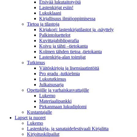
Etsivää lukutaitotyötä
Lastenkirjat esiin!
Lukuklaani
Kirjallisuus ilmiöoppimisessa
Tietoa ja tilastoja
Kirjakori: lastenkirjatilastot ja -näyttely
Palkintoluettelot
Kuvittaja­bibliografia
Koivu ja tähti –tietokanta
Kolmen tähden tietoa -tietokanta
Lastenkirja-alan toimijat
Tutkimus
Väitöskirjoja ja lisensiaatintöitä
Pro gradu -tutkielmia
Lukututkimus
Julkaisusarja
Opettajille ja varhaiskasvattajille
Lukemo
Materiaalipankki
Pirkanmaan lukudiplomi
Kustantajalle
Lapset ja nuoret
Lukemo
Lastenkirja- ja sanataidefestivaali Kirjalitta
Kirjoituskilpailut