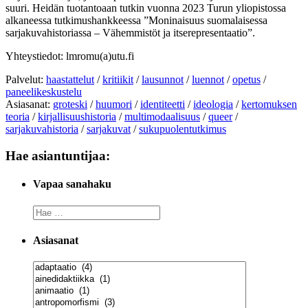
suuri. Heidän tuotantoaan tutkin vuonna 2023 Turun yliopistossa
alkaneessa tutkimushankkeessa ”Moninaisuus suomalaisessa
sarjakuvahistoriassa – Vähemmistöt ja itserepresentaatio”.
Yhteystiedot: lmromu(a)utu.fi
Palvelut:
haastattelut
/
kritiikit
/
lausunnot
/
luennot
/
opetus
/
paneelikeskustelu
Asiasanat:
groteski
/
huumori
/
identiteetti
/
ideologia
/
kertomuksen
teoria
/
kirjallisuushistoria
/
multimodaalisuus
/
queer
/
sarjakuvahistoria
/
sarjakuvat
/
sukupuolentutkimus
Hae asiantuntijaa:
Vapaa sanahaku
Asiasanat