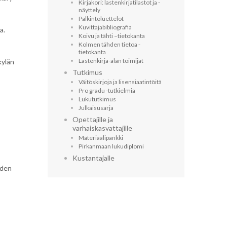
Kirjakori: lastenkirjatilastot ja -
näyttely
Palkintoluettelot
Kuvittaja­bibliografia
a.
Koivu ja tähti –tietokanta
Kolmen tähden tietoa -
tietokanta
Lastenkirja-alan toimijat
kylän
Tutkimus
Väitöskirjoja ja lisensiaatintöitä
Pro gradu -tutkielmia
Lukututkimus
Julkaisusarja
Opettajille ja
varhaiskasvattajille
Materiaalipankki
Pirkanmaan lukudiplomi
Kustantajalle
iden