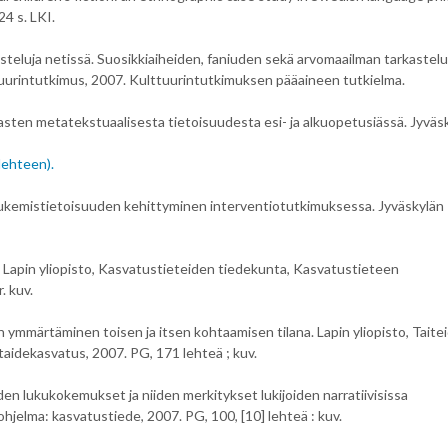
24 s. LKI.
teluja netissä. Suosikkiaiheiden, faniuden sekä arvomaailman tarkastelu
tuurintutkimus, 2007. Kulttuurintutkimuksen pääaineen tutkielma.
sten metatekstuaalisesta tietoisuudesta esi- ja alkuopetusiässä. Jyväs
lehteen).
a lukemistietoisuuden kehittyminen interventiotutkimuksessa. Jyväskylän
Lapin yliopisto, Kasvatustieteiden tiedekunta, Kasvatustieteen
. kuv.
 ymmärtäminen toisen ja itsen kohtaamisen tilana. Lapin yliopisto, Taite
idekasvatus, 2007. PG, 171 lehteä ; kuv.
uuden lukukokemukset ja niiden merkitykset lukijoiden narratiivisissa
hjelma: kasvatustiede, 2007. PG, 100, [10] lehteä : kuv.