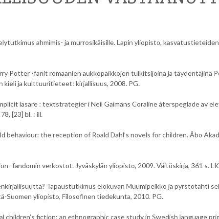
lytutkimus ahmimis- ja murrosikäisille. Lapin yliopisto, kasvatustieteiden
ry Potter -fanit romaanien aukkopaikkojen tulkitsijoina ja täydentäjinä P
ieli ja kulttuuritieteet: kirjallisuus, 2008. PG.
licit läsare : textstrategier i Neil Gaimans Coraline återspeglade av ele
[23] bl. : ill.
ld behaviour: the reception of Roald Dahl’s novels for children. Åbo Aka
ion -fandomin verkostot. Jyväskylän yliopisto, 2009. Väitöskirja, 361 s. LK
tenkirjallisuutta? Tapaustutkimus elokuvan Muumipeikko ja pyrstötähti se
tä-Suomen yliopisto, Filosofinen tiedekunta, 2010. PG.
l children’s fiction: an ethnographic case study in Swedish language pr