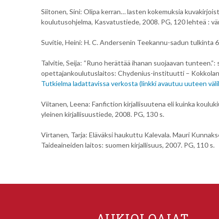
Siitonen, Sini: Olipa kerran… lasten kokemuksia kuvakirjois
koulutusohjelma, Kasvatustiede, 2008. PG, 120 lehteä : vär
Suvitie, Heini: H. C. Andersenin Teekannu-sadun tulkinta 6.
Talvitie, Seija: “Runo herättää ihanan suojaavan tunteen.”: s
opettajankoulutuslaitos: Chydenius-instituutti – Kokkolan
Tutkielma ladattavissa verkosta (linkki avautuu uuteen väli
Viitanen, Leena: Fanfiction kirjallisuutena eli kuinka kouluk
yleinen kirjallisuustiede, 2008. PG, 130 s.
Virtanen, Tarja: Eläväksi haukuttu Kalevala. Mauri Kunnakse
Taideaineiden laitos: suomen kirjallisuus, 2007. PG, 110 s.