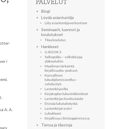
PALVELUT
Blogi
Löydä asiantuntija
Liity asiantuntijaverkostoon
Seminaarit, luennot ja
koulutukset
Tilaa koulutus
otter-
Hankkeet
G-BOOK 3
Selkopolku – selkokirjoja
ver i
yläkouluihin
Maailman tärkeintä
kirjallisuutta -podcast
Kansallinen
demi,
lukudiplomisovellus -
selvitystyö
Lastenkirjasilta
Kirjakoplan lukuvinkkivideot
I.
Lastenkirjan kuvitustaide
Etsivää lukutaitotyötä
Lastenkirjat esiin!
kä A. A.
Lukuklaani
Kirjallisuus ilmiöoppimisessa
Tietoa ja tilastoja
imary