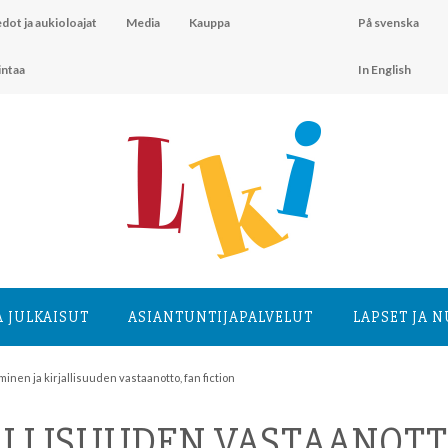
dot ja aukioloajat
Media
Kauppa
På svenska
intaa
In English
A JULKAISUT
ASIANTUNTIJA­PALVELUT
LAPSET JA 
inen ja kirjallisuuden vastaanotto, fan fiction
ALLISUUDEN VASTAANOTT