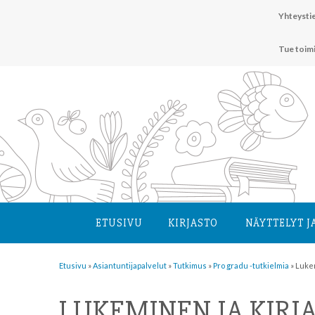
Hyppää
Yhteystie
sisältöön
Tue toim
ETUSIVU
KIRJASTO
NÄYTTELYT J
Etusivu
»
Asiantuntija­palvelut
»
Tutkimus
»
Pro gradu -tutkielmia
»
Lukem
LUKEMINEN JA KIRJ