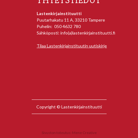
YHTEYSTIEDOT
Lastenkirjainstituutti
Puutarhakatu 11 A, 33210 Tampere
Puhelin: 050 4632 780
Sähköposti: info(a)lastenkirjainstituutti.fi
Tilaa Lastenkirjainstituutin uutiskirje
Copyright © Lastenkirjainstituutti
Sivuston toteutus:
Mene Creative