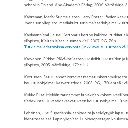
school in Finland. Åbo Akademis Förlag, 2006. Väitöskirja, 3
Kahreman, Maria: Suomalaisten Harry Potter -fanien keskus
Joensuun yliopisto: mediakulttuurin maisteriohjelma: kult
Kankaanniemi, Laura: Kertomus kertoo kaikkee: tutkimus la
yliopisto, Kielten laitos: suomen kieli, 2007. PG, 76 s.
Tutkielma ladattavissa verkosta (linkki avautuu uuteen väli
Karvonen, Pirkko: Päiväkotilasten lukuleikit: lukutaidon j
yliopisto, 2005. Väitöskirja, 179 s. LKI.
Kettunen, Satu: Lapset kertovat raamatunkertomuksesta. 
koulutusohjelma,: kasvatustiede, 2008. PG, 170 lehteä : vär
Kukko Elisa: Meidän tarinamme; kuvakirjan kokemuksellinen
tiedekunta, Kuvataidekasvatuksen koulutusohjelma, Kuvata
Lehtinen, Ulla: Superlapsia, sankareita ja selviytyjiä: laps
identiteeteissä. Lapin yliopisto, Luokanopettajan koulutuso