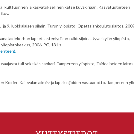
ta: kulttuurinen ja kasvatuksellinen katse kuvakirjaan. Kasvatustieteen
ikuv.
- ja 9.-luokkalaisen silmin. Turun yliopisto: Opettajankoulutuslaitos, 200
anataidekerhon lapset lastenlyriikan tulkitsijoina. Jyväskylän yliopisto,
 yliopistokeskus, 2006. PG, 131 s.
lehteen).
iusaajasta tuli seksikäs sankari. Tampereen yliopisto, Taideaineiden laitos
n Koirien Kalevalan aikuis- ja lapsilukijoiden vastaanotto. Tampereen yli