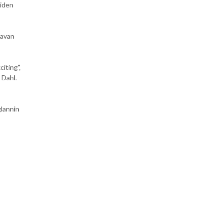
aiden
tavan
citing”,
 Dahl.
glannin