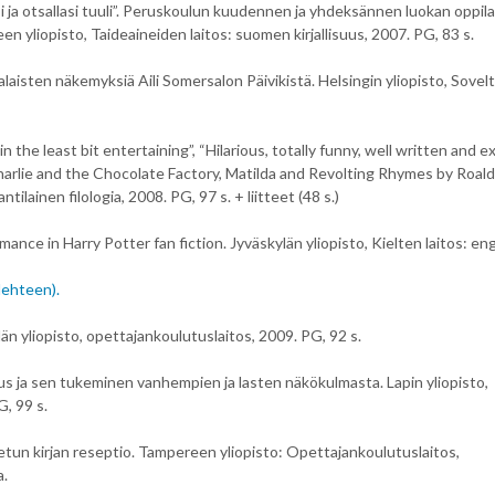
si ja otsallasi tuuli”. Peruskoulun kuudennen ja yhdeksännen luokan oppil
 yliopisto, Taideaineiden laitos: suomen kirjallisuus, 2007. PG, 83 s.
laisten näkemyksiä Aili Somersalon Päivikistä. Helsingin yliopisto, Sovel
the least bit entertaining”, “Hilarious, totally funny, well written and ex
harlie and the Chocolate Factory, Matilda and Revolting Rhymes by Roald
tilainen filologia, 2008. PG, 97 s. + liitteet (48 s.)
mance in Harry Potter fan fiction. Jyväskylän yliopisto, Kielten laitos: en
lehteen).
kylän yliopisto, opettajankoulutuslaitos, 2009. PG, 92 s.
stus ja sen tukeminen vanhempien ja lasten näkökulmasta. Lapin yliopisto,
, 99 s.
un kirjan reseptio. Tampereen yliopisto: Opettajankoulutuslaitos,
a.