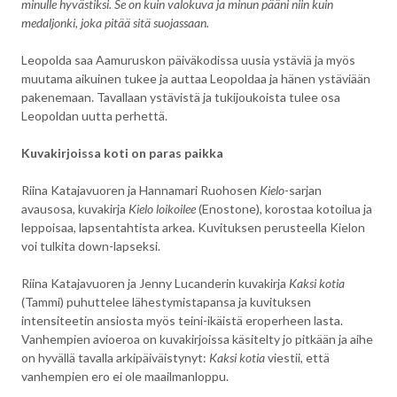
minulle hyvästiksi. Se on kuin valokuva ja minun pääni niin kuin
medaljonki, joka pitää sitä suojassaan.
Leopolda saa Aamuruskon päiväkodissa uusia ystäviä ja myös
muutama aikuinen tukee ja auttaa Leopoldaa ja hänen ystäviään
pakenemaan. Tavallaan ystävistä ja tukijoukoista tulee osa
Leopoldan uutta perhettä.
Kuvakirjoissa koti on paras paikka
Riina Katajavuoren ja Hannamari Ruohosen
Kielo
-sarjan
avausosa, kuvakirja
Kielo loikoilee
(Enostone), korostaa kotoilua ja
leppoisaa, lapsentahtista arkea. Kuvituksen perusteella Kielon
voi tulkita down-lapseksi.
Riina Katajavuoren ja Jenny Lucanderin kuvakirja
Kaksi kotia
(Tammi) puhuttelee lähestymistapansa ja kuvituksen
intensiteetin ansiosta myös teini-ikäistä eroperheen lasta.
Vanhempien avioeroa on kuvakirjoissa käsitelty jo pitkään ja aihe
on hyvällä tavalla arkipäiväistynyt:
Kaksi kotia
viestii, että
vanhempien ero ei ole maailmanloppu.