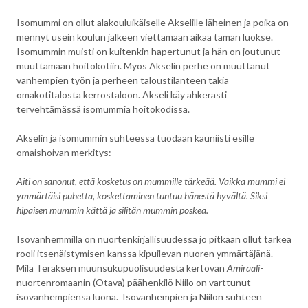
Isomummi on ollut alakouluikäiselle Akselille läheinen ja poika on
mennyt usein koulun jälkeen viettämään aikaa tämän luokse.
Isomummin muisti on kuitenkin hapertunut ja hän on joutunut
muuttamaan hoitokotiin. Myös Akselin perhe on muuttanut
vanhempien työn ja perheen taloustilanteen takia
omakotitalosta kerrostaloon. Akseli käy ahkerasti
tervehtämässä isomummia hoitokodissa.
Akselin ja isomummin suhteessa tuodaan kauniisti esille
omaishoivan merkitys:
Äiti on sanonut, että kosketus on mummille tärkeää. Vaikka mummi ei
ymmärtäisi puhetta, koskettaminen tuntuu hänestä hyvältä. Siksi
hipaisen mummin kättä ja silitän mummin poskea.
Isovanhemmilla on nuortenkirjallisuudessa jo pitkään ollut tärkeä
rooli itsenäistymisen kanssa kipuilevan nuoren ymmärtäjänä.
Mila Teräksen muunsukupuolisuudesta kertovan
Amiraali
-
nuortenromaanin (Otava) päähenkilö Niilo on varttunut
isovanhempiensa luona. Isovanhempien ja Niilon suhteen