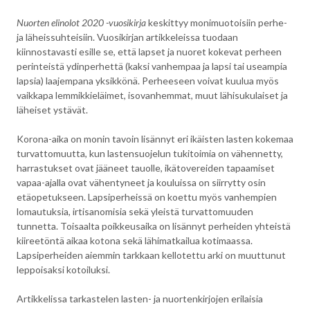
Nuorten elinolot 2020 -vuosikirja
keskittyy monimuotoisiin perhe-
ja läheissuhteisiin. Vuosikirjan artikkeleissa tuodaan
kiinnostavasti esille se, että lapset ja nuoret kokevat perheen
perinteistä ydinperhettä (kaksi vanhempaa ja lapsi tai useampia
lapsia) laajempana yksikkönä. Perheeseen voivat kuulua myös
vaikkapa lemmikkieläimet, isovanhemmat, muut lähisukulaiset ja
läheiset ystävät.
Korona-aika on monin tavoin lisännyt eri ikäisten lasten kokemaa
turvattomuutta, kun lastensuojelun tukitoimia on vähennetty,
harrastukset ovat jääneet tauolle, ikätovereiden tapaamiset
vapaa-ajalla ovat vähentyneet ja kouluissa on siirrytty osin
etäopetukseen. Lapsiperheissä on koettu myös vanhempien
lomautuksia, irtisanomisia sekä yleistä turvattomuuden
tunnetta. Toisaalta poikkeusaika on lisännyt perheiden yhteistä
kiireetöntä aikaa kotona sekä lähimatkailua kotimaassa.
Lapsiperheiden aiemmin tarkkaan kellotettu arki on muuttunut
leppoisaksi kotoiluksi.
Artikkelissa tarkastelen lasten- ja nuortenkirjojen erilaisia