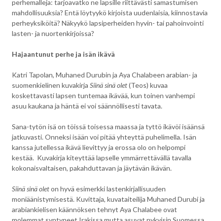
perhemalleja: tarjoavatko ne lapsille riittävästi samastumisen
mahdollisuuksia? Entä löytyykö kirjoista uudenlaisia, kiinnostavia
perheyksiköitä? Näkyykö lapsiperheiden hyvin- tai pahoinvointi
lasten- ja nuortenkirjoissa?
Hajaantunut perhe ja isän ikävä
Katri Tapolan, Muhaned Durubin ja Aya Chalabeen arabian- ja
suomenkielinen kuvakirja
Siinä sinä olet
(Teos) kuvaa
koskettavasti lapsen tuntemaa ikävää, kun toinen vanhempi
asuu kaukana ja häntä ei voi säännöllisesti tavata.
Sana-tytön isä on töissä toisessa maassa ja tyttö ikävöi isäänsä
jatkuvasti. Onneksi isään voi pitää yhteyttä puhelimella. Isän
kanssa jutellessa ikävä lievittyy ja erossa olo on helpompi
kestää. Kuvakirja kiteyttää lapselle ymmärrettävällä tavalla
kokonaisvaltaisen, pakahduttavan ja jäytävän ikävän.
Siinä sinä olet
on hyvä esimerkki lastenkirjallisuuden
moniäänistymisestä. Kuvittaja, kuvataiteilija Muhaned Durubi ja
arabiankielisen käännöksen tehnyt Aya Chalabee ovat
molemmat syntyneet Irakissa mutta asuvat nykyisin Suomessa.