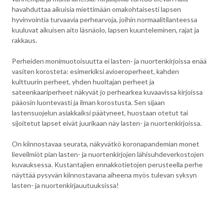
havahduttaa aikuisia miettimään omakohtaisesti lapsen
hyvinvointia turvaavia perhearvoja, joihin normaalitilanteessa
kuuluvat aikuisen aito läsnäolo, lapsen kuunteleminen, rajat ja
rakkaus.
Perheiden monimuotoisuutta ei lasten- ja nuortenkirjoissa enää
vasiten korosteta: esimerkiksi avioeroperheet, kahden
kulttuurin perheet, yhden huoltajan perheet ja
sateenkaariperheet näkyvät jo perhearkea kuvaavissa kirjoissa
pääosin luontevasti ja ilman korostusta. Sen sijaan
lastensuojelun asiakkaiksi päätyneet, huostaan otetut tai
sijoitetut lapset eivät juurikaan näy lasten- ja nuortenkirjoissa.
On kiinnostavaa seurata, näkyvätkö koronapandemian monet
lieveilmiöt pian lasten- ja nuortenkirjojen lähisuhdeverkostojen
kuvauksessa. Kustantajien ennakkotietojen perusteella perhe
näyttää pysyvän kiinnostavana aiheena myös tulevan syksyn
lasten- ja nuortenkirjauutuuksissa!