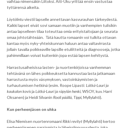
vaihtaa nimensäkin Liitoksi. Äiti-Uku yrittää ensin vastustaa
tyttärensä aikeita.
Löytölintu
viestii lapselle annettavan kasvurauhan tärkeydestä.
Kaikki lapset eivät sovi samaan muotiin ja vanhempien tulisikin
antaa lapselleen tilaa toteuttaa omia erityistaitojaan ja seurata
omaa johtotähteään. Tätä kautta romaanin voi tulkita ottavan
kantaa myös nyky-yhteiskunnan haluun antaa valtavirrasta
jollain tavalla poikkeaville lapsille etuliitteitä ja diagnooseja, jotka
pahimmillaan voivat kuitenkin jopa estää lapsen kehitystä.
Harrastusaiheisissa lasten- ja nuortenkirjoissa vanhemman
tehtävänä on lähes poikkeuksetta kannustaa lasta jatkamaan
harrastusta myös väsymyksen, vastoinkäymisten ja
turhautumisen hetkinä (esim. Roope Lipasti:
Lätkä-Lauri ja
kaukalon kovis
ja
Lätkä-Lauri ja räpylän henki
, WSOY, kuv. Harri
Oksanen) ja Heidi Silvanin
Rooli päällä, Tippi
, Myllylahti).
Kun perheenjäsen on uhka
Elisa Niemisen nuortenromaani
Rikki revityt
(Myllylahti) kertoo
perheenjäsenen narsismista ja läheisriippuvuudesta, joka