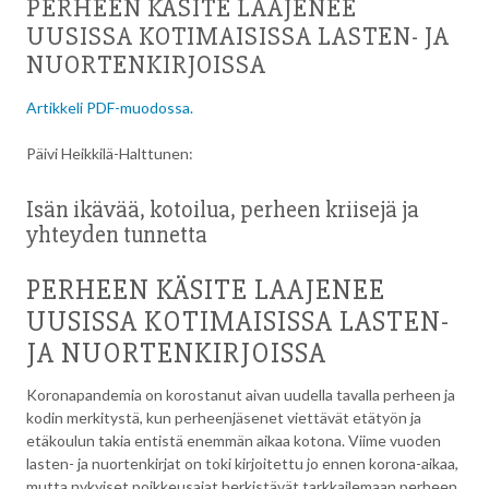
PERHEEN KÄSITE LAAJENEE
UUSISSA KOTIMAISISSA LASTEN- JA
NUORTENKIRJOISSA
Artikkeli PDF-muodossa.
Päivi Heikkilä-Halttunen:
Isän ikävää, kotoilua, perheen kriisejä ja
yhteyden tunnetta
PERHEEN KÄSITE LAAJENEE
UUSISSA KOTIMAISISSA LASTEN-
JA NUORTENKIRJOISSA
Koronapandemia on korostanut aivan uudella tavalla perheen ja
kodin merkitystä, kun perheenjäsenet viettävät etätyön ja
etäkoulun takia entistä enemmän aikaa kotona. Viime vuoden
lasten- ja nuortenkirjat on toki kirjoitettu jo ennen korona-aikaa,
mutta nykyiset poikkeusajat herkistävät tarkkailemaan perheen