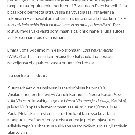
rampauttaa lopulta koko perheen
.
17-vuotiaan Even isoveli Jiska
pitää koko perhettä jatkuvassa hälytystilassa. Ystäviensä
tukemana Eve havahtuu pohtimaan, mitä pitäisi tehdä, kun ” – –
kun kaikkein pahin ihminen maailmassa on oma perheenjäsen”.
Eve
joutuu myös vakavasti pohtimaan sitä, onko hänellä lupa sulkea
veli kokonaan pois elämästään.
Emma Sofia Söderholmin esikoisromaani
Edes hetken elossa
(WSOY) antaa äänen teini-ikäiselle Elsille, joka huolestuu
isoveljensä yhä pahenevasta huumekierteestä.
Iso perhe on rikkaus
Suurperheet ovat nykyisin lastenkirjoissa harvinaisia.
Viisilapsinen perhe löytyy Anneli Kannon ja Noora Katon
Viisi
villiä Virtasta
-kuvakirjasarjasta (
Veera Virtanen ja kiusaaja
, Karisto)
ja Mari Kujanpään lastenromaanista
Akselin suru
(Otava, kuv.
Paula Mela). Eri-ikäisten sisarusten kautta niissä kuvataan
monipuolisesti perheen yhteistä arkea ja perheenjäsenten
erilaisia tapoja suhtautua vaikkapa vastoinkäymisiin tai yllättäviin
tilanteisiin.