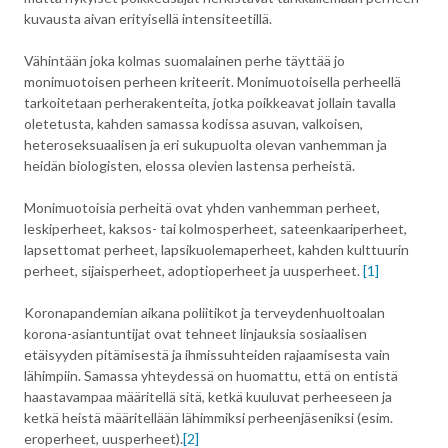
kuvausta aivan erityisellä intensiteetillä.
Vähintään joka kolmas suomalainen perhe täyttää jo
monimuotoisen perheen kriteerit. Monimuotoisella perheellä
tarkoitetaan perherakenteita, jotka poikkeavat jollain tavalla
oletetusta, kahden samassa kodissa asuvan, valkoisen,
heteroseksuaalisen ja eri sukupuolta olevan vanhemman ja
heidän biologisten, elossa olevien lastensa perheistä.
Monimuotoisia perheitä ovat yhden vanhemman perheet,
leskiperheet, kaksos- tai kolmosperheet, sateenkaariperheet,
lapsettomat perheet, lapsikuolemaperheet, kahden kulttuurin
perheet, sijaisperheet, adoptioperheet ja uusperheet.
[1]
Koronapandemian aikana poliitikot ja terveydenhuoltoalan
korona-asiantuntijat ovat tehneet linjauksia sosiaalisen
etäisyyden pitämisestä ja ihmissuhteiden rajaamisesta vain
lähimpiin. Samassa yhteydessä on huomattu, että on entistä
haastavampaa määritellä sitä, ketkä kuuluvat perheeseen ja
ketkä heistä määritellään lähimmiksi perheenjäseniksi (esim.
eroperheet, uusperheet).
[2]