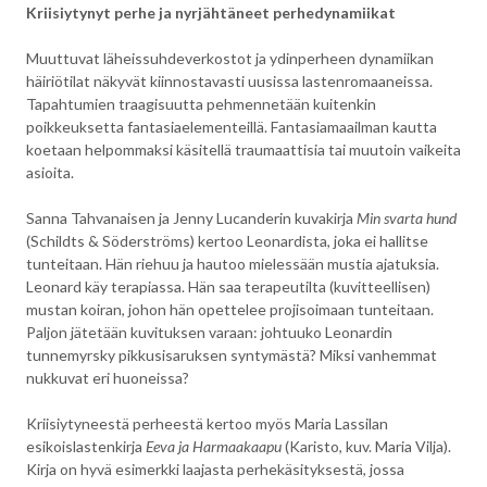
Kriisiytynyt perhe ja nyrjähtäneet perhedynamiikat
Muuttuvat läheissuhdeverkostot ja ydinperheen dynamiikan
häiriötilat näkyvät kiinnostavasti uusissa lastenromaaneissa.
Tapahtumien traagisuutta pehmennetään kuitenkin
poikkeuksetta fantasiaelementeillä. Fantasiamaailman kautta
koetaan helpommaksi käsitellä traumaattisia tai muutoin vaikeita
asioita.
Sanna Tahvanaisen ja Jenny Lucanderin kuvakirja
Min svarta hund
(Schildts & Söderströms) kertoo Leonardista, joka ei hallitse
tunteitaan. Hän riehuu ja hautoo mielessään mustia ajatuksia.
Leonard käy terapiassa. Hän saa terapeutilta (kuvitteellisen)
mustan koiran, johon hän opettelee projisoimaan tunteitaan.
Paljon jätetään kuvituksen varaan: johtuuko Leonardin
tunnemyrsky pikkusisaruksen syntymästä? Miksi vanhemmat
nukkuvat eri huoneissa?
Kriisiytyneestä perheestä kertoo myös Maria Lassilan
esikoislastenkirja
Eeva ja Harmaakaapu
(Karisto, kuv. Maria Vilja).
Kirja on hyvä esimerkki laajasta perhekäsityksestä, jossa