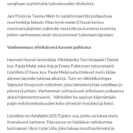
vangitaan syytettyinä tulevaisuuden rikoksista.
Jani Pösön ja Teemu Nikin tv-sarjaformaattiin pohjautuva
nuortenkirja
Sekasin: Vitun hyvin menee
(Otava) kertoo
nuorisopsykiatrian suljetulle osastolle joutuneista nuorista,
joiden vanhemmat eivät ole pystyneet tukemaan lapsiaan.
Vanhemmuus elinikäisenä kasvun paikkana
Hannele Huovin lastenkirja
Viikinkipoika Turn Hurjapää
(Tammi,
kuv. Paula Mela) sekä Arja ja Emma Puikkosen saturomaani
Löytölintu
(Otava, kuv. Paula Mela) puhuttelevat myös kirjaa
ääneen lapselle lukevaa aikuista. Turn on viikinkikuningas
Sigmund Sisupussin esikoinen, joka hämmästyttää voimillaan jo
pienestä pitäen. Vanhemmat suhtautuvat erikoiseen poikaansa
aluksi hämmentyneesti. Vähitellen he oppivat kääntämään
pojan erityisominaisuudet koko yhteisön hyödyksi ja iloksi.
Löytölintu
on
Äänihäkin
(2017) jatko-osa, jonka voi lukea myös
itsenäisenä tarinana. Pääosassa on Haidakun valtakuntaa
luotsaavan Ukun tytär Liita, joka haluaa muuttua linnuksi ja