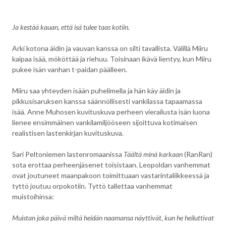
Ja kestää kauan, että isä tulee taas kotiin.
Arki kotona äidin ja vauvan kanssa on silti tavallista. Välillä Miiru
kaipaa isää, mököttää ja riehuu. Toisinaan ikävä lientyy, kun Miiru
pukee isän vanhan t-paidan päälleen.
Miiru saa yhteyden isään puhelimella ja hän käy äidin ja
pikkusisaruksen kanssa säännöllisesti vankilassa tapaamassa
isää. Anne Muhosen kuvituskuva perheen vierailusta isän luona
lienee ensimmäinen vankilamiljööseen sijoittuva kotimaisen
realistisen lastenkirjan kuvituskuva.
Sari Peltoniemen lastenromaanissa
Täältä minä karkaan
(RanRan)
sota erottaa perheenjäsenet toisistaan. Leopoldan vanhemmat
ovat joutuneet maanpakoon toimittuaan vastarintaliikkeessä ja
tyttö joutuu orpokotiin. Tyttö tallettaa vanhemmat
muistoihinsa:
Muistan joka päivä miltä heidän naamansa näyttivät, kun he heiluttivat