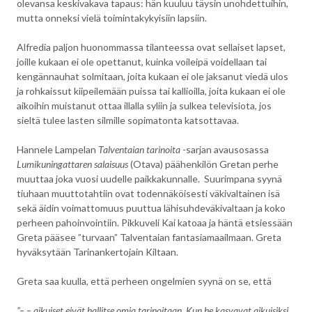
olevansa keskivakava tapaus: hän kuuluu täysin unohdettuihin,
mutta onneksi vielä toimintakykyisiin lapsiin.
Alfredia paljon huonommassa tilanteessa ovat sellaiset lapset,
joille kukaan ei ole opettanut, kuinka voileipä voidellaan tai
kengännauhat solmitaan, joita kukaan ei ole jaksanut viedä ulos
ja rohkaissut kiipeilemään puissa tai kallioilla, joita kukaan ei ole
aikoihin muistanut ottaa illalla syliin ja sulkea televisiota, jos
sieltä tulee lasten silmille sopimatonta katsottavaa.
Hannele Lampelan
Talventaian tarinoita
-sarjan avausosassa
Lumikuningattaren salaisuus
(Otava) päähenkilön Gretan perhe
muuttaa joka vuosi uudelle paikkakunnalle. Suurimpana syynä
tiuhaan muuttotahtiin ovat todennäköisesti väkivaltainen isä
sekä äidin voimattomuus puuttua lähisuhdeväkivaltaan ja koko
perheen pahoinvointiin. Pikkuveli Kai katoaa ja häntä etsiessään
Greta pääsee ”turvaan” Talventaian fantasiamaailmaan. Greta
hyväksytään Tarinankertojain Kiltaan.
Greta saa kuulla, että perheen ongelmien syynä on se, että
”– – aikuiset eivät hallitse omia tarinoitaan. Kun he kasvavat aikuisiksi,