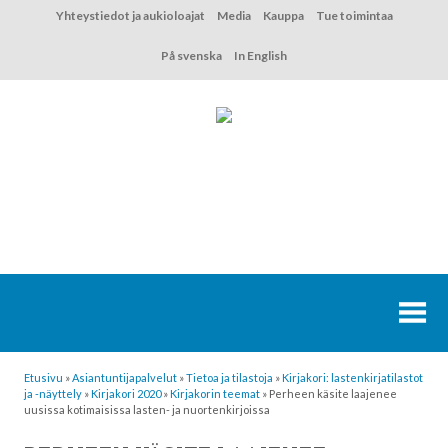
Hyppää
Yhteystiedot ja aukioloajat
Media
Kauppa
Tue toimintaa
sisältöön
På svenska
In English
Etusivu
»
Asiantuntija­palvelut
»
Tietoa ja tilastoja
»
Kirjakori: lastenkirjatilastot
ja -näyttely
»
Kirjakori 2020
»
Kirjakorin teemat
»
Perheen käsite laajenee
uusissa kotimaisissa lasten- ja nuortenkirjoissa