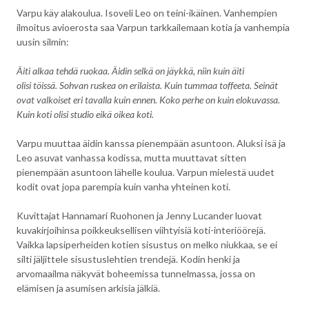
Varpu käy alakoulua. Isoveli Leo on teini-ikäinen. Vanhempien
ilmoitus avioerosta saa Varpun tarkkailemaan kotia ja vanhempia
uusin silmin:
Äiti alkaa tehdä ruokaa. Äidin selkä on jäykkä, niin kuin äiti
olisi töissä. Sohvan ruskea on erilaista. Kuin tummaa toffeeta. Seinät
ovat valkoiset eri tavalla kuin ennen. Koko perhe on kuin elokuvassa.
Kuin koti olisi studio eikä oikea koti.
Varpu muuttaa äidin kanssa pienempään asuntoon. Aluksi isä ja
Leo asuvat vanhassa kodissa, mutta muuttavat sitten
pienempään asuntoon lähelle koulua. Varpun mielestä uudet
kodit ovat jopa parempia kuin vanha yhteinen koti.
Kuvittajat Hannamari Ruohonen ja Jenny Lucander luovat
kuvakirjoihinsa poikkeuksellisen viihtyisiä koti-interiöörejä.
Vaikka lapsiperheiden kotien sisustus on melko niukkaa, se ei
silti jäljittele sisustuslehtien trendejä. Kodin henki ja
arvomaailma näkyvät boheemissa tunnelmassa, jossa on
elämisen ja asumisen arkisia jälkiä.