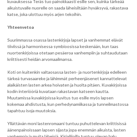
kuvauksessa Teräs tuo painokkaasti esille sen, kuinka tärkeää
aikuistuvalle nuorelle on saada läheisiltään hyväksyvä, rakastava
katse, joka ulottuu myös arjen tekoihin.
Yhteenvetoa
Suurimmassa osassa lastenkirjoja lapset ja vanhemmat elävät
tiiviissä ja harmonisessa symbioosissa keskenään, kun taas
nuortenkirjoissa otetaan pesäeroa vanhempiin ja suhtaudutaan
kriittisesti heidän arvomaailmansa.
Koti on kuitenkin valtaosassa lasten- ja nuortenkirjoja edelleen
tärkeä turvasaareke ja lähimmät perheenjäsenet kannattelevat
alaikäisten lasten arkea hoivaten ja huolta pitäen. Kuvakirjoissa
kodin interiööriä kuvataan rakastavan katseen kautta.
Muutamissa kuvakirjoissa kuvitus tuo esille myös lapsen
kokemaa ahdistusta, kun perhedynamiikassa ja tunneilmastossa
tapahtuu isoja muutoksia.
Yllättävän moni lastenromaani tuntuu puhuttelevan kriittisissä
äänenpainoissaan lapsen sijasta jopa enemmän aikuista, lasten
vanhempia ja muita läheisiä. Kirjailijoilla tuntuu olevan halu