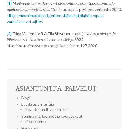
[1]
Monimuotoiset perheet varhaiskasvatuksessa. Opas kasvatus ja
opetusalan ammattilaisille
. Monimuotoiset perheet verkosto 2020.
Https://monimuotoisetperheet.fi/ammattilaisille/opas-
varhaiskasvattajille/
.
[2]
Tiina Valkendorff & Ella Sihvonen (toim.):
Nuorten perheet ja
läheissuhteet. Nuorten elinolot -vuosikirja 2020
.
Nuorisotutkimusverkoston julkaisuja nro 127 2020.
ASIANTUNTIJA- PALVELUT
Blogi
Löydä asiantuntija
Liity asiantuntijaverkostoon
Seminaarit, luennot ja koulutukset
Tilaa koulutus
Hankkeet