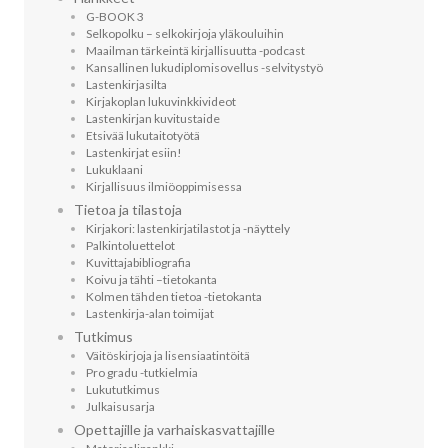
G-BOOK 3
Selkopolku – selkokirjoja yläkouluihin
Maailman tärkeintä kirjallisuutta -podcast
Kansallinen lukudiplomisovellus -selvitystyö
Lastenkirjasilta
Kirjakoplan lukuvinkkivideot
Lastenkirjan kuvitustaide
Etsivää lukutaitotyötä
Lastenkirjat esiin!
Lukuklaani
Kirjallisuus ilmiöoppimisessa
Tietoa ja tilastoja
Kirjakori: lastenkirjatilastot ja -näyttely
Palkintoluettelot
Kuvittaja­bibliografia
Koivu ja tähti –tietokanta
Kolmen tähden tietoa -tietokanta
Lastenkirja-alan toimijat
Tutkimus
Väitöskirjoja ja lisensiaatintöitä
Pro gradu -tutkielmia
Lukututkimus
Julkaisusarja
Opettajille ja varhaiskasvattajille