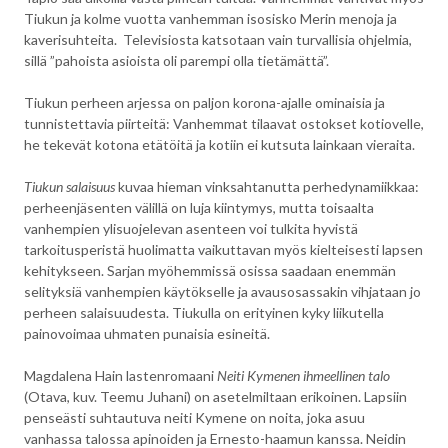
Tiukun ja kolme vuotta vanhemman isosisko Merin menoja ja
kaverisuhteita. Televisiosta katsotaan vain turvallisia ohjelmia,
sillä ”pahoista asioista oli parempi olla tietämättä”.
Tiukun perheen arjessa on paljon korona-ajalle ominaisia ja
tunnistettavia piirteitä: Vanhemmat tilaavat ostokset kotiovelle,
he tekevät kotona etätöitä ja kotiin ei kutsuta lainkaan vieraita.
Tiukun salaisuus
kuvaa hieman vinksahtanutta perhedynamiikkaa:
perheenjäsenten välillä on luja kiintymys, mutta toisaalta
vanhempien ylisuojelevan asenteen voi tulkita hyvistä
tarkoitusperistä huolimatta vaikuttavan myös kielteisesti lapsen
kehitykseen. Sarjan myöhemmissä osissa saadaan enemmän
selityksiä vanhempien käytökselle ja avausosassakin vihjataan jo
perheen salaisuudesta. Tiukulla on erityinen kyky liikutella
painovoimaa uhmaten punaisia esineitä.
Magdalena Hain lastenromaani
Neiti Kymenen ihmeellinen talo
(Otava, kuv. Teemu Juhani) on asetelmiltaan erikoinen. Lapsiin
penseästi suhtautuva neiti Kymene on noita, joka asuu
vanhassa talossa apinoiden ja Ernesto-haamun kanssa. Neidin