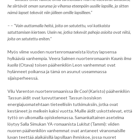
he siirtävät oman surunsa ja vihansa eteenpäin uusille lapsille, ja sitten
nämä lapset tekevät niin jälleen omille lapsilleen.”
– – ”Vain auttamalla heitä, joita on satutettu, voi katkaista
satuttamisen kierteen. Usein ne, jotka tekevät pahoja asioita ovat niitä,
joita on satutettu eniten.”
Myös viime vuoden nuortenromaaneista löytyy lapsensa
hylkääviä vanhempia. Veera Salmen nuortenromaanin
Kaunis ilma
kuolla
(Otava) toisen päähenkilön Leon vanhemmat ovat
hylänneet poikansa ja tämä on asunut useammassa
sijaisperheessä.
Vilu Varenton nuortenromaanissa
Be Cool
(Karisto) päähenkilön
Tassun äidit ovat luovuttaneet Tassun isosiskon
energiajuomatehtaan tieteellisiin tutkimuksiin, jotka ovat
kestäneet jo melkein kaksi vuotta. Muille äidit uskottelevat, että
tyttö on ulkomailla opiskelemassa. Samankaltainen asetelma
löytyy Salla Simukan YA-romaanista
Lukitut
(Tammi): viiden
nuoren päähenkilön vanhemmat ovat antaneet viranomaisille
luvan teettää alaikäisillä lapsillaan ihmiskoe, jossa nuoret