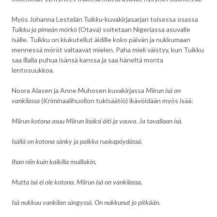
Myös Johanna Lestelän
Tuikku
-kuvakirjasarjan toisessa osassa
Tuikku ja pimeän mörkö
(Otava) soitetaan Nigeriassa asuvalle
isälle. Tuikku on kiukutellut äidille koko päivän ja nukkumaan
mennessä möröt valtaavat mielen. Paha mieli väistyy, kun Tuikku
saa illalla puhua isänsä kanssa ja saa häneltä monta
lentosuukkoa.
Noora Alasen ja Anne Muhosen kuvakirjassa
Miirun isä on
vankilassa
(Kriminaalihuollon tukisäätiö) ikävöidään myös isää:
Miirun kotona asuu Miirun lisäksi äiti ja vauva. Ja tavallaan isä.
Isällä on kotona sänky ja paikka ruokapöydässä.
Ihan niin kuin kaikilla muillakin.
Mutta isä ei ole kotona. Miirun isä on vankilassa.
Isä nukkuu vankilan sängyssä. On nukkunut jo pitkään.