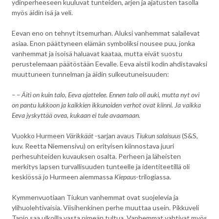
ydinperheeseen kuuluvat tunteiden, arjen ja ajatusten tasolla
myös äidin isä ja veli.
Eevan eno on tehnyt itsemurhan. Aluksi vanhemmat salailevat
asiaa. Enon päättyneen elämän symboliksi nousee puu, jonka
vanhemmat ja isoisä haluavat kaataa, mutta eivät suostu
perustelemaan päätöstään Eevalle. Eeva aistii kodin ahdistavaksi
muuttuneen tunnelman ja äidin sulkeutuneisuuden:
– – Äiti on kuin talo, Eeva ajattelee. Ennen talo oli auki, mutta nyt ovi
on pantu lukkoon ja kaikkien ikkunoiden verhot ovat kiinni. Ja vaikka
Eeva jyskyttää ovea, kukaan ei tule avaamaan.
Vuokko Hurmeen
Värikkäät
-sarjan avaus
Tiukun salaisuus
(S&S,
kuv. Reetta Niemensivu) on erityisen kiinnostava juuri
perhesuhteiden kuvauksen osalta. Perheen ja läheisten
merkitys lapsen turvallisuuden tunteelle ja identiteetillä oli
keskiössä jo Hurmeen aiemmassa
Kiepaus
-trilogiassa.
Kymmenvuotiaan Tiukun vanhemmat ovat suojelevia ja
ylihuolehtivaisia. Viisihenkinen perhe muuttaa usein. Pikkuveli
Tapio saa ulkoilla vasta pimeän tultua. Vanhemmat vahtivat myös