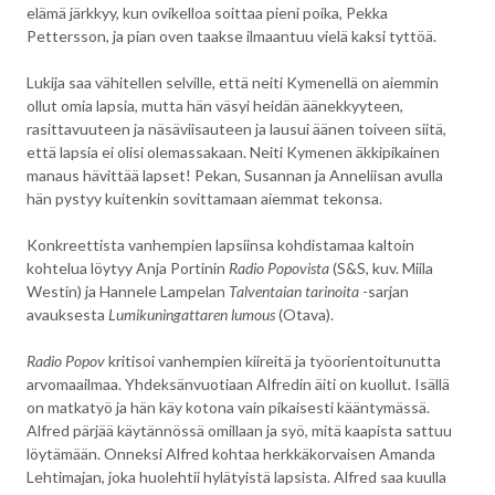
elämä järkkyy, kun ovikelloa soittaa pieni poika, Pekka
Pettersson, ja pian oven taakse ilmaantuu vielä kaksi tyttöä.
Lukija saa vähitellen selville, että neiti Kymenellä on aiemmin
ollut omia lapsia, mutta hän väsyi heidän äänekkyyteen,
rasittavuuteen ja näsäviisauteen ja lausui äänen toiveen siitä,
että lapsia ei olisi olemassakaan. Neiti Kymenen äkkipikainen
manaus hävittää lapset! Pekan, Susannan ja Anneliisan avulla
hän pystyy kuitenkin sovittamaan aiemmat tekonsa.
Konkreettista vanhempien lapsiinsa kohdistamaa kaltoin
kohtelua löytyy Anja Portinin
Radio Popovista
(S&S, kuv. Miila
Westin) ja Hannele Lampelan
Talventaian tarinoita
-sarjan
avauksesta
Lumikuningattaren lumous
(Otava).
Radio Popov
kritisoi vanhempien kiireitä ja työorientoitunutta
arvomaailmaa. Yhdeksänvuotiaan Alfredin äiti on kuollut. Isällä
on matkatyö ja hän käy kotona vain pikaisesti kääntymässä.
Alfred pärjää käytännössä omillaan ja syö, mitä kaapista sattuu
löytämään. Onneksi Alfred kohtaa herkkäkorvaisen Amanda
Lehtimajan, joka huolehtii hylätyistä lapsista. Alfred saa kuulla