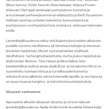
Rileyn kanssa, Vickie Saxonin
Ainoa laatuaan
-kirjassa Frozen
elokuvan Olaf oppii sietämään pettymyksen tunnetta ja
arvostamaan perheenjäsentensä erilaisuutta ja Beth Sycamoren
Halitaan!
opettaa ystävien tukemista, kannustamista ja
myötätunnon osoittamista Doria etsimässä -elokuvan hahmojen
avulla.
Lastenkirjallisuudessa näkyy yhä lisääntyvässä määrin aikuisten
puolella suosittu mindfulness eli tietoisuustaitojen ja tietoisen
läsnäolon harjoittelu. Monet tunnetaitokirjat sisältävät
mindfulness- tai hengitysharjoitteita, mutta joskus harjoituksia
yhdistetään fiktioon. Timo Harjun ja Nina Haikon
Satu
kameleontille ja muita ja satuja sinulle
(Ensi- ja turvakotien liitto) on
suunniteltu tuomaan lohtua ja turvallisuudentunnetta
erityisesti eron jälkeistä vainoa kokeneille lapsille, ja sen lopussa
on muun muassa hengitys- ja kehotietoisuusharjoituksia.
Väsyneet vanhemmat
Ajassamme aikuisia vaivaavat väsymys ja stressi näkyvät
lastenkirjallisuudessa. Nadja Anderssonin kuvakirja
Hönans kalas