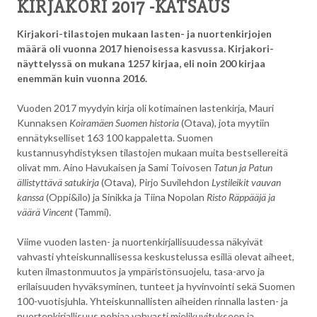
KIRJAKORI 2017 -KATSAUS
Kirjakori-tilastojen mukaan lasten- ja nuortenkirjojen
määrä oli vuonna 2017 hienoisessa kasvussa. Kirjakori-
näyttelyssä on mukana 1257 kirjaa, eli noin 200 kirjaa
enemmän kuin vuonna 2016.
Vuoden 2017 myydyin kirja oli kotimainen lastenkirja, Mauri
Kunnaksen
Koiramäen Suomen historia
(Otava), jota myytiin
ennätykselliset 163 100 kappaletta. Suomen
kustannusyhdistyksen tilastojen mukaan muita bestsellereitä
olivat mm. Aino Havukaisen ja Sami Toivosen
Tatun ja Patun
ällistyttävä satukirja
(Otava), Pirjo Suvilehdon
Lystileikit vauvan
kanssa
(Oppi&ilo) ja Sinikka ja Tiina Nopolan
Risto Räppääjä ja
väärä Vincent
(Tammi).
Viime vuoden lasten- ja nuortenkirjallisuudessa näkyivät
vahvasti yhteiskunnallisessa keskustelussa esillä olevat aiheet,
kuten ilmastonmuutos ja ympäristönsuojelu, tasa-arvo ja
erilaisuuden hyväksyminen, tunteet ja hyvinvointi sekä Suomen
100-vuotisjuhla. Yhteiskunnallisten aiheiden rinnalla lasten- ja
nuortenkirjallisuus pohjaa vahvasti mielikuvitukseen ja