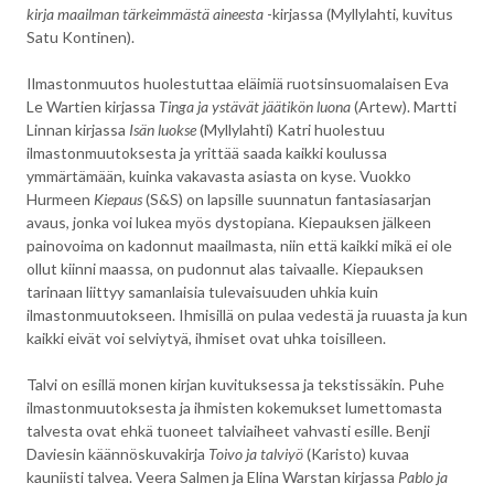
kirja maailman tärkeimmästä aineesta
-kirjassa (Myllylahti, kuvitus
Satu Kontinen).
Ilmastonmuutos huolestuttaa eläimiä ruotsinsuomalaisen Eva
Le Wartien kirjassa
Tinga ja ystävät jäätikön luona
(Artew). Martti
Linnan kirjassa
Isän luokse
(Myllylahti) Katri huolestuu
ilmastonmuutoksesta ja yrittää saada kaikki koulussa
ymmärtämään, kuinka vakavasta asiasta on kyse. Vuokko
Hurmeen
Kiepaus
(S&S) on lapsille suunnatun fantasiasarjan
avaus, jonka voi lukea myös dystopiana. Kiepauksen jälkeen
painovoima on kadonnut maailmasta, niin että kaikki mikä ei ole
ollut kiinni maassa, on pudonnut alas taivaalle. Kiepauksen
tarinaan liittyy samanlaisia tulevaisuuden uhkia kuin
ilmastonmuutokseen. Ihmisillä on pulaa vedestä ja ruuasta ja kun
kaikki eivät voi selviytyä, ihmiset ovat uhka toisilleen.
Talvi on esillä monen kirjan kuvituksessa ja tekstissäkin. Puhe
ilmastonmuutoksesta ja ihmisten kokemukset lumettomasta
talvesta ovat ehkä tuoneet talviaiheet vahvasti esille. Benji
Daviesin käännöskuvakirja
Toivo ja talviyö
(Karisto) kuvaa
kauniisti talvea. Veera Salmen ja Elina Warstan kirjassa
Pablo ja