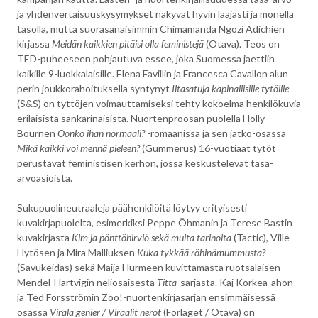
ja yhdenvertaisuuskysymykset näkyvät hyvin laajasti ja monella
tasolla, mutta suorasanaisimmin Chimamanda Ngozi Adichien
kirjassa
Meidän kaikkien pitäisi olla feministejä
(Otava). Teos on
TED-puheeseen pohjautuva essee, joka Suomessa jaettiin
kaikille 9-luokkalaisille. Elena Favillin ja Francesca Cavallon alun
perin joukkorahoituksella syntynyt
Iltasatuja kapinallisille tytöille
(S&S) on tyttöjen voimauttamiseksi tehty kokoelma henkilökuvia
erilaisista sankarinaisista. Nuortenproosan puolella Holly
Bournen
Oonko ihan normaali?
-romaanissa ja sen jatko-osassa
Mikä kaikki voi mennä pieleen?
(Gummerus) 16-vuotiaat tytöt
perustavat feministisen kerhon, jossa keskustelevat tasa-
arvoasioista.
Sukupuolineutraaleja päähenkilöitä löytyy erityisesti
kuvakirjapuolelta, esimerkiksi Peppe Öhmanin ja Terese Bastin
kuvakirjasta
Kim ja pönttöhirviö sekä muita tarinoita
(Tactic), Ville
Hytösen ja Mira Malliuksen
Kuka tykkää röhinämummusta?
(Savukeidas) sekä Maija Hurmeen kuvittamasta ruotsalaisen
Mendel-Hartvigin neliosaisesta
Titta
-sarjasta. Kaj Korkea-ahon
ja Ted Forsströmin Zoo!-nuortenkirjasarjan ensimmäisessä
osassa
Virala genier / Viraalit nerot
(Förlaget / Otava) on