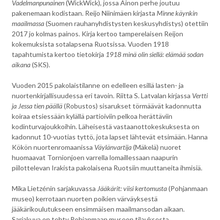
Vadelmanpunainen
(WickWick), jossa Ainon perhe joutuu
pakenemaan kodistaan. Reijo Niinimäen kirjasta
Minne käynkin
maailmassa
(Suomen rauhanyhdistysten keskusyhdistys) otettiin
2017 jo kolmas painos. Kirja kertoo tamperelaisen Reijon
kokemuksista sotalapsena Ruotsissa. Vuoden 1918
tapahtumista kertoo tietokirja
1918 minä olin siellä: elämää sodan
aikana
(SKS).
Vuoden 2015 pakolaistilanne on edelleen esillä lasten- ja
nuortenkirjallisuudessa eri tavoin. Riitta S. Latvalan kirjassa
Vertti
ja Jessa tien päällä
(Robustos) sisarukset törmäävät kadonnutta
koiraa etsiessään kylällä partioiviin pelkoa herättäviin
kodinturvajoukkoihin. Läheisestä vastaanottokeskuksesta on
kadonnut 10-vuotias tyttö, jota lapset lähtevät etsimään. Hanna
Kökön nuortenromaanissa
Väylänvartija
(Mäkelä) nuoret
huomaavat Tornionjoen varrella lomaillessaan naapurin
piilottelevan Irakista pakolaisena Ruotsiin muuttaneita ihmisiä.
Mika Lietzénin sarjakuvassa
Jääkärit: viisi kertomusta
(Pohjanmaan
museo) kerrotaan nuorten poikien värväyksestä
jääkärikoulutukseen ensimmäisen maailmansodan aikaan.
Sarjakuva on tehty Pohjanmaan museon tilauksesta