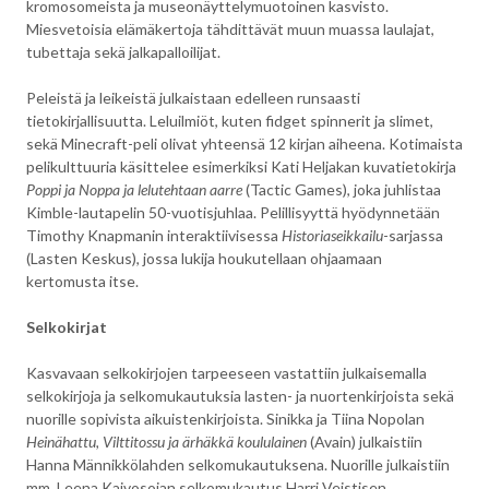
kromosomeista ja museonäyttelymuotoinen kasvisto.
Miesvetoisia elämäkertoja tähdittävät muun muassa laulajat,
tubettaja sekä jalkapalloilijat.
Peleistä ja leikeistä julkaistaan edelleen runsaasti
tietokirjallisuutta. Leluilmiöt, kuten fidget spinnerit ja slimet,
sekä Minecraft-peli olivat yhteensä 12 kirjan aiheena. Kotimaista
pelikulttuuria käsittelee esimerkiksi Kati Heljakan kuvatietokirja
Poppi ja Noppa ja lelutehtaan aarre
(Tactic Games), joka juhlistaa
Kimble-lautapelin 50-vuotisjuhlaa. Pelillisyyttä hyödynnetään
Timothy Knapmanin interaktiivisessa
Historiaseikkailu
­-sarjassa
(Lasten Keskus), jossa lukija houkutellaan ohjaamaan
kertomusta itse.
Selkokirjat
Kasvavaan selkokirjojen tarpeeseen vastattiin julkaisemalla
selkokirjoja ja selkomukautuksia lasten- ja nuortenkirjoista sekä
nuorille sopivista aikuistenkirjoista. Sinikka ja Tiina Nopolan
Heinähattu, Vilttitossu ja ärhäkkä koululainen
(Avain) julkaistiin
Hanna Männikkölahden selkomukautuksena. Nuorille julkaistiin
mm. Leena Kaivosojan selkomukautus Harri Veistisen