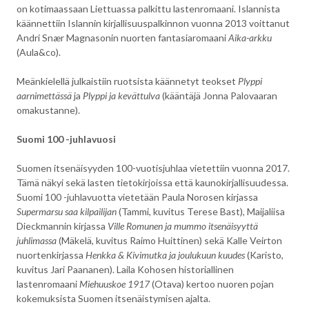
on kotimaassaan Liettuassa palkittu lastenromaani. Islannista
käännettiin Islannin kirjallisuuspalkinnon vuonna 2013 voittanut
Andri Snær Magnasonin nuorten fantasiaromaani
Aika-arkku
(Aula&co).
Meänkielellä julkaistiin ruotsista käännetyt teokset
Plyppi
aarnimettässä
ja
Plyppi ja kevättulva
(kääntäjä Jonna Palovaaran
omakustanne).
Suomi 100 -juhlavuosi
Suomen itsenäisyyden 100-vuotisjuhlaa vietettiin vuonna 2017.
Tämä näkyi sekä lasten tietokirjoissa että kaunokirjallisuudessa.
Suomi 100 -juhlavuotta vietetään Paula Norosen kirjassa
Supermarsu saa kilpailijan
(Tammi, kuvitus Terese Bast), Maijaliisa
Dieckmannin kirjassa
Ville Romunen ja mummo itsenäisyyttä
juhlimassa
(Mäkelä, kuvitus Raimo Huittinen) sekä Kalle Veirton
nuortenkirjassa
Henkka & Kivimutka ja joulukuun kuudes
(Karisto,
kuvitus Jari Paananen). Laila Kohosen historiallinen
lastenromaani
Miehuuskoe 1917
(Otava) kertoo nuoren pojan
kokemuksista Suomen itsenäistymisen ajalta.