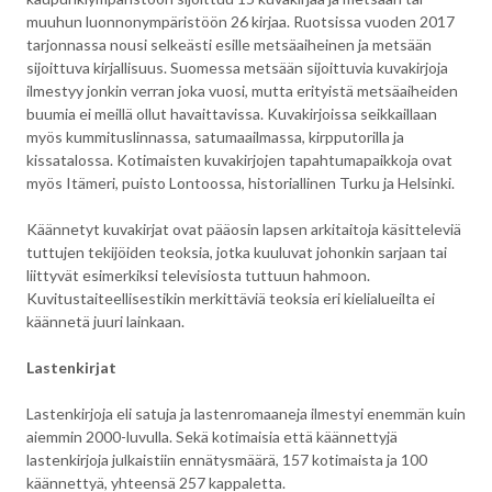
muuhun luonnonympäristöön 26 kirjaa. Ruotsissa vuoden 2017
tarjonnassa nousi selkeästi esille metsäaiheinen ja metsään
sijoittuva kirjallisuus. Suomessa metsään sijoittuvia kuvakirjoja
ilmestyy jonkin verran joka vuosi, mutta erityistä metsäaiheiden
buumia ei meillä ollut havaittavissa. Kuvakirjoissa seikkaillaan
myös kummituslinnassa, satumaailmassa, kirpputorilla ja
kissatalossa. Kotimaisten kuvakirjojen tapahtumapaikkoja ovat
myös Itämeri, puisto Lontoossa, historiallinen Turku ja Helsinki.
Käännetyt kuvakirjat ovat pääosin lapsen arkitaitoja käsitteleviä
tuttujen tekijöiden teoksia, jotka kuuluvat johonkin sarjaan tai
liittyvät esimerkiksi televisiosta tuttuun hahmoon.
Kuvitustaiteellisestikin merkittäviä teoksia eri kielialueilta ei
käännetä juuri lainkaan.
Lastenkirjat
Lastenkirjoja eli satuja ja lastenromaaneja ilmestyi enemmän kuin
aiemmin 2000-luvulla. Sekä kotimaisia että käännettyjä
lastenkirjoja julkaistiin ennätysmäärä, 157 kotimaista ja 100
käännettyä, yhteensä 257 kappaletta.