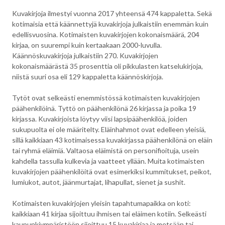
Kuvakirjoja ilmestyi vuonna 2017 yhteensä 474 kappaletta. Sekä
kotimaisia että käännettyjä kuvakirjoja julkaistiin enemmän kuin
edellisvuosina. Kotimaisten kuvakirjojen kokonaismäärä, 204
kirjaa, on suurempi kuin kertaakaan 2000-luvulla.
Käännöskuvakirjoja julkaistiin 270. Kuvakirjojen
kokonaismäärästä 35 prosenttia oli pikkulasten katselukirjoja,
niistä suuri osa eli 129 kappaletta käännöskirjoja.
Tytöt ovat selkeästi enemmistössä kotimaisten kuvakirjojen
päähenkilöinä. Tyttö on päähenkilönä 26 kirjassa ja poika 19
kirjassa. Kuvakirjoista löytyy viisi lapsipäähenkilöä, joiden
sukupuolta ei ole määritelty. Eläinhahmot ovat edelleen yleisiä,
sillä kaikkiaan 43 kotimaisessa kuvakirjassa päähenkilönä on eläin
tai ryhmä eläimiä. Valtaosa eläimistä on personifioituja, usein
kahdella tassulla kulkevia ja vaatteet yllään. Muita kotimaisten
kuvakirjojen päähenkilöitä ovat esimerkiksi kummitukset, peikot,
lumiukot, autot, jäänmurtajat, lihapullat, sienet ja sushit.
Kotimaisten kuvakirjojen yleisin tapahtumapaikka on koti:
kaikkiaan 41 kirjaa sijoittuu ihmisen tai eläimen kotiin. Selkeästi
kaupunkiympäristöön sijoittuu 15 kuvakirjaa ja metsään tai