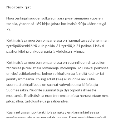
Nuortenkirjat
Nuortenkirjallisuuden julkaisumäärä pysyi aiempien vuosien
tasolla, yhteensä 169 kirjaa joista kotimaisia 90 ja käännettyjä
79.
Kotimaisissa nuortenromaaneissa on huomattavasti enemmän
tyttöpäähenkilöitä kuin poikia, 31 tyttöä ja 21 poikaa. Lisäksi
päähenkilöinä on kuusi paria ja yhdeksän ryhmää.
Kotimaisissa nuortenromaaneissa on suunnilleen yhtä paljon
fantasiaa ja realistisia romaaneja, molempia 32. Lisäksi joukossa
on yksi scifikokoelma, kolme seikkailukirjaa ja neljä kauhu- tai
jännitysromaania. Young adult (YA) eli nuorille aikuisille
suunnattu kirjallisuus on saanut vahvoja uusia kirjoittajia
Suomessakin. Nuorille suunnattuja dystopioita ilmestyi
muutamia. Realistisissa nuortenromaaneissa harrastetaan mm.
jalkapalloa, taitoluistelua ja salibandyä.
Käännetyissä nuortenkirjoissa näkyy englanninkielisessä
maailmassa vahva young adult -genre. Suuri osa käännetyistä