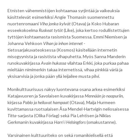
Etnisten vähemmistöjen kohtaamaa syrjintää ja vaikeuksia
käsittelevät esimerkiksi Angie Thomasin suomennettu
nuortenromaani
Viha jonka kylvät
(Otava) ja Koko Hubaran
esseekokoelma
Ruskeat tytöt
(Like), joka kertoo rodullistettujen
tyttöjen kohtaamasta rasismista Suomessa. Emmi Niemisen ja
Johanna Vehkoon
Vihan ja inhon internet
-
tietosarjakuvateoksessa (Kosmos) käsitellään internetin
misogyynista ja rasistista vihapuhetta. Myös Sanna Manderin
runokuvakirjassa
Avain hukassa
vilahtaa Erkki, joka purkaa pahaa
mieltään nimimerkin takaa internetissä, vihaa pinkkiä väriä ja
yksisarvisia ja jonka pään yllä leijailee musta pilvi.
Monikulttuurisuus näkyy luontevana osana arkea esimerkiksi
Katajavuoren ja Savolaisen kuvakirjassa
Mennään jo naapuriin
,
kirjassa
Pablo ja heiluvat hampaat
(Otava), Maija Hurmeen
kuvittamassa ruotsalaisen Åsa Mendel-Hartvigin neliosaisessa
Titta
-sarjasta (Olika Förlag) sekä Pia Lehtisen ja Niklas
Gerkmanin kuvakirjassa
Harri i Helsingfors
(omakustanne).
Varsinainen kulttuuriteko on sekä romanikielisellä että