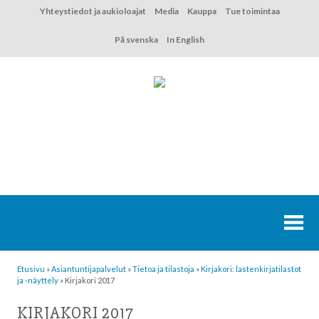
Hyppää
Yhteystiedot ja aukioloajat
Media
Kauppa
Tue toimintaa
sisältöön
På svenska
In English
Etusivu
»
Asiantuntija­palvelut
»
Tietoa ja tilastoja
»
Kirjakori: lastenkirjatilastot
ja -näyttely
»
Kirjakori 2017
KIRJAKORI 2017