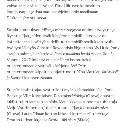
voivat toimia yhteistyössä. Elina Hiltusen kotimainen
koodausopas jatkaa matkaa ohjelmoinnin maailmaan
Dibitassujen seurassa.
Satukustannuksen
Miina ja Manu
-sarjassa on ilmestynyt neljä
älysatukirjaa, joiden sisältö laajenee mobiililaitteen avulla
katseltaessa. Lisättyä todellisuutta mobiilisovelluksen avulla
hyödyntää myös Caroline Rowlandsin kirjoittama My Little Pony
-sarjan hahmoja esittelevä
Ponien maailma herää eloon
(Kids.fi).
Vuonna 2017 ilmestyi ensimmäisen kerran kaksi
nuortenromaania vain sähkökirjoina, WSOY:n
nuortenromaanikilpailussa sijoittuneet Riina Mattilan
Järistyksiä
ja Sanna Heinosen
Noland
.
Suositut tubettajat ovat tulleet myös kirjamarkkinoille. Roni
Backin ja Ville Kormilaisen
Tubettajan käsikirja
(Otava) opastaa
lukijat tubettamisen saloihin. Mansikkkana tunnettu tubettaja
Maiju Voutilainen on julkaissut runokirjan
Itke minulle taivas
(Otava). Laura Friman kertoo Mikael Hertellin eli tubettaja
Deatan tarinan kirjassa
Deata – älä oleta
(Siltala).