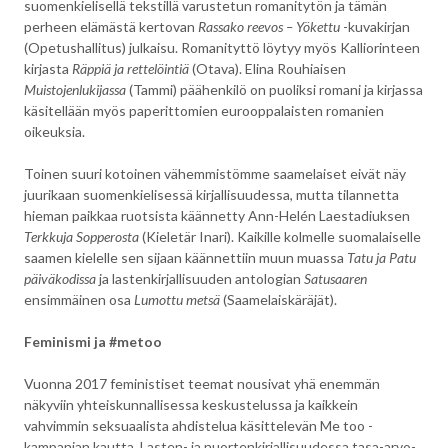
suomenkielisellä tekstillä varustetun romanitytön ja tämän
perheen elämästä kertovan
Rassako reevos – Yökettu
-kuvakirjan
(Opetushallitus) julkaisu. Romanityttö löytyy myös Kalliorinteen
kirjasta
Räppiä ja rettelöintiä
(Otava). Elina Rouhiaisen
Muistojenlukijassa
(Tammi) päähenkilö on puoliksi romani ja kirjassa
käsitellään myös paperittomien eurooppalaisten romanien
oikeuksia.
Toinen suuri kotoinen vähemmistömme saamelaiset eivät näy
juurikaan suomenkielisessä kirjallisuudessa, mutta tilannetta
hieman paikkaa ruotsista käännetty Ann-Helén Laestadiuksen
Terkkuja Sopperosta
(Kieletär Inari). Kaikille kolmelle suomalaiselle
saamen kielelle sen sijaan käännettiin muun muassa
Tatu ja Patu
päiväkodissa
ja lastenkirjallisuuden antologian
Satusaaren
ensimmäinen osa
Lumottu metsä
(Saamelaiskäräjät).
Feminismi ja #metoo
Vuonna 2017 feministiset teemat nousivat yhä enemmän
näkyviin yhteiskunnallisessa keskustelussa ja kaikkein
vahvimmin seksuaalista ahdistelua käsittelevän Me too -
kampanjan kautta. Lasten- ja nuortenkirjallisuudessa tasa-arvo-