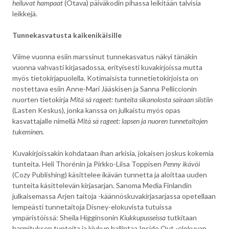
heiluvat hampaat
(Otava) päiväkodin pihassa leikitään talvisia
leikkejä.
Tunnekasvatusta kaikenikäisille
Viime vuonna esiin marssinut tunnekasvatus näkyi tänäkin
vuonna vahvasti kirjasadossa, erityisesti kuvakirjoissa mutta
myös tietokirjapuolella. Kotimaisista tunnetietokirjoista on
nostettava esiin Anne-Mari Jääskisen ja Sanna Pelliccionin
nuorten tietokirja
Mitä sä rageet: tunteita sikanolosta sairaan siistiin
(Lasten Keskus), jonka kanssa on julkaistu myös opas
kasvattajalle nimellä
Mitä sä rageet: lapsen ja nuoren tunnetaitojen
tukeminen.
Kuvakirjoissakin kohdataan ihan arkisia, jokaisen joskus kokemia
tunteita. Heli Thorénin ja Pirkko-Liisa Toppisen
Penny ikävöi
(Cozy Publishing) käsittelee ikävän tunnetta ja aloittaa uuden
tunteita käsittelevän kirjasarjan. Sanoma Media Finlandin
julkaisemassa Arjen taitoja -käännöskuvakirjasarjassa opetellaan
lempeästi tunnetaitoja Disney-elokuvista tutuissa
ympäristöissä: Sheila Higginsonin
Kiukkupusseissa
tutkitaan
harmituksen tunteita ja kiukun hallintaa Inside Out -elokuvan