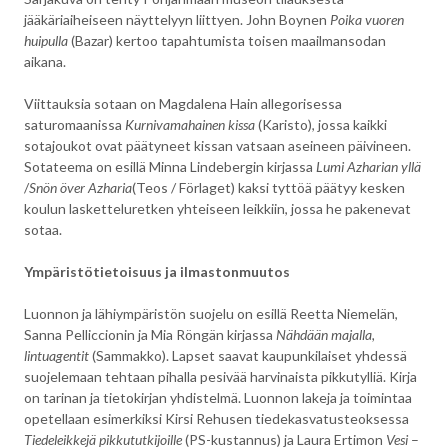
jääkäriaiheiseen näyttelyyn liittyen. John Boynen
Poika vuoren
huipulla
(Bazar) kertoo tapahtumista toisen maailmansodan
aikana.
Viittauksia sotaan on Magdalena Hain allegorisessa
saturomaanissa
Kurnivamahainen kissa
(Karisto), jossa kaikki
sotajoukot ovat päätyneet kissan vatsaan aseineen päivineen.
Sotateema on esillä Minna Lindebergin kirjassa
Lumi Azharian yllä
/
Snön över Azharia
(Teos / Förlaget) kaksi tyttöä päätyy kesken
koulun lasketteluretken yhteiseen leikkiin, jossa he pakenevat
sotaa.
Ympäristötietoisuus ja ilmastonmuutos
Luonnon ja lähiympäristön suojelu on esillä Reetta Niemelän,
Sanna Pelliccionin ja Mia Röngän kirjassa
Nähdään majalla,
lintuagentit
(Sammakko). Lapset saavat kaupunkilaiset yhdessä
suojelemaan tehtaan pihalla pesivää harvinaista pikkutylliä. Kirja
on tarinan ja tietokirjan yhdistelmä. Luonnon lakeja ja toimintaa
opetellaan esimerkiksi Kirsi Rehusen tiedekasvatusteoksessa
Tiedeleikkejä pikkututkijoille
(PS-kustannus) ja Laura Ertimon
Vesi
–