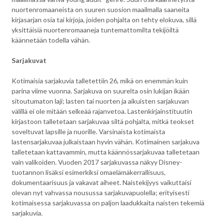
nuortenromaaneista on suuren suosion maailmalla saaneita
kirjasarjan osia tai kirjoja, joiden pohjalta on tehty elokuva, sillä
yksittäisiä nuortenromaaneja tuntemattomilta tekijöiltä
käännetään todella vähän.
Sarjakuvat
Kotimaisia sarjakuvia talletettiin 26, mikä on enemmän kuin
parina viime vuonna. Sarjakuva on suurelta osin lukijan ikään
sitoutumaton laji; lasten tai nuorten ja aikuisten sarjakuvan
välillä ei ole mitään selkeää rajanvetoa. Lastenkirjainstituutin
kirjastoon talletetaan sarjakuvaa siltä pohjalta, mitkä teokset
soveltuvat lapsille ja nuorille. Varsinaista kotimaista
lastensarjakuvaa julkaistaan hyvin vähän. Kotimainen sarjakuva
talletetaan kattavammin, mutta käännössarjakuvaa talletetaan
vain valikoiden. Vuoden 2017 sarjakuvassa näkyy Disney-
tuotannon lisäksi esimerkiksi omaelämäkerrallisuus,
dokumentaarisuus ja vakavat aiheet. Naistekijyys vaikuttaisi
olevan nyt vahvassa nousussa sarjakuvapuolella; erityisesti
kotimaisessa sarjakuvassa on paljon laadukkaita naisten tekemiä
sarjakuvia.