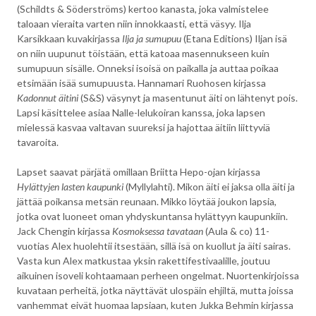
(Schildts & Söderströms) kertoo kanasta, joka valmistelee
taloaan vieraita varten niin innokkaasti, että väsyy. Ilja
Karsikkaan kuvakirjassa
Ilja ja sumupuu
(Etana Editions) Iljan isä
on niin uupunut töistään, että katoaa masennukseen kuin
sumupuun sisälle. Onneksi isoisä on paikalla ja auttaa poikaa
etsimään isää sumupuusta. Hannamari Ruohosen kirjassa
Kadonnut äitini
(S&S) väsynyt ja masentunut äiti on lähtenyt pois.
Lapsi käsittelee asiaa Nalle-lelukoiran kanssa, joka lapsen
mielessä kasvaa valtavan suureksi ja hajottaa äitiin liittyviä
tavaroita.
Lapset saavat pärjätä omillaan Briitta Hepo-ojan kirjassa
Hylättyjen lasten kaupunki
(Myllylahti). Mikon äiti ei jaksa olla äiti ja
jättää poikansa metsän reunaan. Mikko löytää joukon lapsia,
jotka ovat luoneet oman yhdyskuntansa hylättyyn kaupunkiin.
Jack Chengin kirjassa
Kosmoksessa tavataan
(Aula & co) 11-
vuotias Alex huolehtii itsestään, sillä isä on kuollut ja äiti sairas.
Vasta kun Alex matkustaa yksin rakettifestivaalille, joutuu
aikuinen isoveli kohtaamaan perheen ongelmat. Nuortenkirjoissa
kuvataan perheitä, jotka näyttävät ulospäin ehjiltä, mutta joissa
vanhemmat eivät huomaa lapsiaan, kuten Jukka Behmin kirjassa