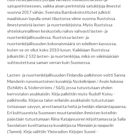
satuperinteeseen, vaikka aivan perinteisiä satukirjoja ilmestyi
vuonna 2017 vähän. Svenska Barnboksinstitutet julkisti
maaliskuun lopulla omat tilastonsa viime vuonna Ruotsissa
ilmestyneistä lasten- ja nuortenkirjoista. Myös Ruotsissa
yhteiskunnallinen keskustelu näkyy vahvasti lasten- ja
nuortenkirjallisuudessa. Ruotsissa lasten- ja
nuortenkirjallisuuden kokonaismäärä on edelleen kasvussa,
kuten se on ollut koko 2010-luvun. Kaikkiaan Ruotsissa
julkaistiin 2 532 lasten- ja nuortenkirjaa, mikä on väkimäärään
suhteutettuna saman verran kuin Suomessa.
Lasten- ja nuortenkirjallisuuden Finlandia-palkinnon voitti Sanna
Manderin runomuotoinen kuvakirja
Nyckelknipan / Avain hukassa
(Schildts & Söderströms / S&S), jossa tutustutaan yhden
kerrostalon asukkaisiin. Kirja palkittiin myös Rudolf Koivu -
palkinnolla. Kirjassa talon erilaisiin asukkaisiin tutustutaan
toteavaan sävyyn, arvottamatta heitä ja heidän elämäntapaansa.
Eri kulttuureista Suomeen muuttaneiden ihmisten koteihin
päästään tutustumaan Riina Katajavuoren kirjoittamassa ja Salla
Savolaisen kuvittamassa kuvakirjassa
Mennään jo naapuriin
(Tammi). Kirja valittiin Yleisradion Kirjojen Suomi -