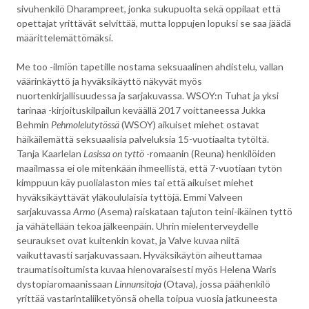
sivuhenkilö Dharampreet, jonka sukupuolta sekä oppilaat että
opettajat yrittävät selvittää, mutta loppujen lopuksi se saa jäädä
määrittelemättömäksi.
Me too -ilmiön tapetille nostama seksuaalinen ahdistelu, vallan
väärinkäyttö ja hyväksikäyttö näkyvät myös
nuortenkirjallisuudessa ja sarjakuvassa. WSOY:n Tuhat ja yksi
tarinaa -kirjoituskilpailun keväällä 2017 voittaneessa Jukka
Behmin
Pehmolelutytössä
(WSOY) aikuiset miehet ostavat
häikäilemättä seksuaalisia palveluksia 15-vuotiaalta tytöltä.
Tanja Kaarlelan
Lasissa on tyttö
-romaanin (Reuna) henkilöiden
maailmassa ei ole mitenkään ihmeellistä, että 7-vuotiaan tytön
kimppuun käy puolialaston mies tai että aikuiset miehet
hyväksikäyttävät yläkoululaisia tyttöjä. Emmi Valveen
sarjakuvassa
Armo
(Asema) raiskataan tajuton teini-ikäinen tyttö
ja vähätellään tekoa jälkeenpäin. Uhrin mielenterveydelle
seuraukset ovat kuitenkin kovat, ja Valve kuvaa niitä
vaikuttavasti sarjakuvassaan. Hyväksikäytön aiheuttamaa
traumatisoitumista kuvaa hienovaraisesti myös Helena Waris
dystopiaromaanissaan
Linnunsitoja
(Otava), jossa päähenkilö
yrittää vastarintaliiketyönsä ohella toipua vuosia jatkuneesta