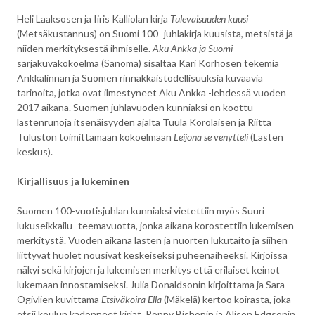
Heli Laaksosen ja Iiris Kalliolan kirja
Tulevaisuuden kuusi
(Metsäkustannus) on Suomi 100 -juhlakirja kuusista, metsistä ja
niiden merkityksestä ihmiselle.
Aku Ankka ja Suomi
-
sarjakuvakokoelma (Sanoma) sisältää Kari Korhosen tekemiä
Ankkalinnan ja Suomen rinnakkaistodellisuuksia kuvaavia
tarinoita, jotka ovat ilmestyneet Aku Ankka -lehdessä vuoden
2017 aikana. Suomen juhlavuoden kunniaksi on koottu
lastenrunoja itsenäisyyden ajalta Tuula Korolaisen ja Riitta
Tuluston toimittamaan kokoelmaan
Leijona se venytteli
(Lasten
keskus).
Kirjallisuus ja lukeminen
Suomen 100-vuotisjuhlan kunniaksi vietettiin myös Suuri
lukuseikkailu -teemavuotta, jonka aikana korostettiin lukemisen
merkitystä. Vuoden aikana lasten ja nuorten lukutaito ja siihen
liittyvät huolet nousivat keskeiseksi puheenaiheeksi. Kirjoissa
näkyi sekä kirjojen ja lukemisen merkitys että erilaiset keinot
lukemaan innostamiseksi. Julia Donaldsonin kirjoittama ja Sara
Ogivlien kuvittama
Etsiväkoira Ella
(Mäkelä) kertoo koirasta, joka
etsii koulun kadonneet kirjat. Poppy Bishopin ja Alison Edgsonin