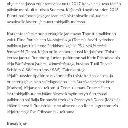
ohjelmasarjassa edustamaan vuotta 2017, koska se kuvaa tämän
päivän monikulttuurista Suomea. Kirja voitti myös vuoden 2018
Punni-palkinnon, joka jaetaan esikoisteokselle tai uudelle
avaukselle lasten- ja nuortenkirjallisuudessa.
Korkeatasoiselle nuortenkirjalle jaettavan Topelius-palkinnon
voitti Elina Rouhiaisen
Muistojenlukija
(Tammi). Arvid Lydecken -
palkinto jaettiin Leena Parkkisen kirjalle
Pikkuveli ja mainio
harharetki
(Teos). Kirjan on kuvittanut Jussi Karjalainen. Toista
kertaa jaetun Runeberg Junior -palkinnon sai Karin Erlandssonin
kirja
Pärlfiskaren
(suom.
Helmenkalastaja
, kuvitus Tuuli Toivola,
Schildts & Söderströms / S&S). Tulenkantaja-
kirjallisuusvientipalkinto myönnettiin toista kertaa lasten- ja
nuortenkirjalle, sen sai Magdalena Hain
Kurnivamahainen kissa
(Karisto). Kirjan on kuvittanut Teemu Juhani. Ensimmäisen
lastenkirjallisuuden käännöksestä myönnetyn Aarresaari-
palkinnon sai Raija Rintamäki teoksen
Onnentyttö Dunne
(Mäkelä)
käännöksestä. Ruotsinkielinen alkuteos on Rose Lagercrantzin
kirjoittama ja Eva Erikssonin kuvittama.
Kuvakirjat