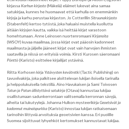
kirjassa
Karhun kirjasto
(Mäkelä) eläimet lukevat aina samaa
satukirjaa, kunnes he huomaavat että karhulla on enemmänkin
kirjoja ja karhu perustaa kirjaston. Jo Cotterillin
Sitruunakirjasto
(Stabenfelt) kertoo tytöstä, joka haluaisi muistella kuollutta
äitiään kirjojen kautta, vaikka isä heittää kirjat varastoon
homehtumaan. Anne Leinosen nuortenromaani
Kirjanoita
(WSOY) kuvaa maailmaa, jossa kirjat ovat pääosin kadonneet
maailmasta ja jäljelle jääneet kirjat ovat vain harvojen ihmisten
saatavilla ja niissä on erityisiä voimia. Kirsti Kurosen säeromaani
Pönttö
(Karisto) esittelee kirjailijat ystävinä.
Riitta Korhosen kirja
Ystävysten kevätretki
(Tactic Publishing) on
tavuviivakirja, joka palkitsee aloittelevan lukijan iloisella tarinalla
ja helppolukuisella tekstillä. Aino Havukaisen ja Sami Toivosen
Tatun ja Patun ällistyttävä satukirja
(Otava) kannustaa lukijaa
osallistumaan sadunkerrontaan valitsemalla kerronnan sävyjä,
aiheita tai lukutyylejä. Johanna Hulkon mysteerikirja
Geoetsivät ja
kadonnut muinaispurkka
(Karisto) innostaa lukijan ratkaisemaan
tarinoihin liittyviä arvoituksia geoetsivien kanssa. Eri puolille
Suomea sijoittuvat lyhyehköt kertomukset kannustavat lukijaa.