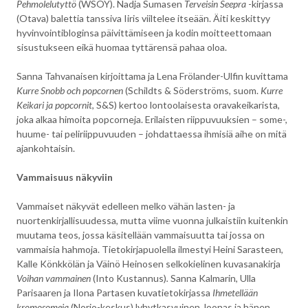
Pehmolelutyttö
(WSOY). Nadja Sumasen
Terveisin Seepra
-kirjassa
(Otava) balettia tanssiva Iiris viiltelee itseään. Äiti keskittyy
hyvinvointibloginsa päivittämiseen ja kodin moitteettomaan
sisustukseen eikä huomaa tyttärensä pahaa oloa.
Sanna Tahvanaisen kirjoittama ja Lena Frölander-Ulfin kuvittama
Kurre Snobb och popcornen
(Schildts & Söderströms, suom.
Kurre
Keikari ja popcornit
, S&S) kertoo lontoolaisesta oravakeikarista,
joka alkaa himoita popcorneja. Erilaisten riippuvuuksien – some-,
huume- tai peliriippuvuuden – johdattaessa ihmisiä aihe on mitä
ajankohtaisin.
Vammaisuus näkyviin
Vammaiset näkyvät edelleen melko vähän lasten- ja
nuortenkirjallisuudessa, mutta viime vuonna julkaistiin kuitenkin
muutama teos, jossa käsitellään vammaisuutta tai jossa on
vammaisia hahmoja. Tietokirjapuolella ilmestyi Heini Sarasteen,
Kalle Könkkölän ja Väinö Heinosen selkokielinen kuvasanakirja
Voihan vammainen
(Into Kustannus)
.
Sanna Kalmarin, Ulla
Parisaaren ja Ilona Partasen kuvatietokirjassa
Ihmetellään
kromosomeja
(Norio-keskus) lyhytkasvuinen Joonas ja hänen