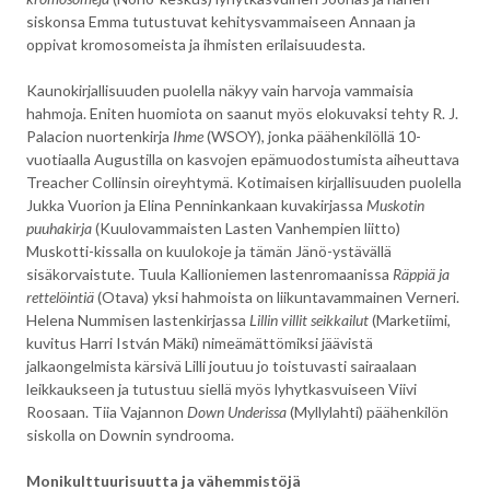
siskonsa Emma tutustuvat kehitysvammaiseen Annaan ja
oppivat kromosomeista ja ihmisten erilaisuudesta.
Kaunokirjallisuuden puolella näkyy vain harvoja vammaisia
hahmoja. Eniten huomiota on saanut myös elokuvaksi tehty R. J.
Palacion nuortenkirja
Ihme
(WSOY), jonka päähenkilöllä 10-
vuotiaalla Augustilla on kasvojen epämuodostumista aiheuttava
Treacher Collinsin oireyhtymä. Kotimaisen kirjallisuuden puolella
Jukka Vuorion ja Elina Penninkankaan kuvakirjassa
Muskotin
puuhakirja
(Kuulovammaisten Lasten Vanhempien liitto)
Muskotti-kissalla on kuulokoje ja tämän Jänö-ystävällä
sisäkorvaistute. Tuula Kallioniemen lastenromaanissa
Räppiä ja
rettelöintiä
(Otava) yksi hahmoista on liikuntavammainen Verneri.
Helena Nummisen lastenkirjassa
Lillin villit seikkailut
(Marketiimi,
kuvitus Harri István Mäki) nimeämättömiksi jäävistä
jalkaongelmista kärsivä Lilli joutuu jo toistuvasti sairaalaan
leikkaukseen ja tutustuu siellä myös lyhytkasvuiseen Viivi
Roosaan. Tiia Vajannon
Down Underissa
(Myllylahti) päähenkilön
siskolla on Downin syndrooma.
Monikulttuurisuutta ja vähemmistöjä