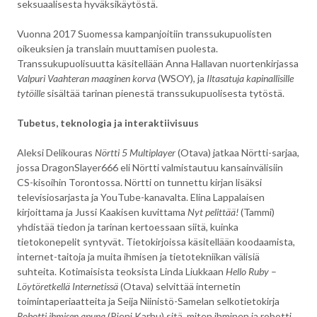
seksuaalisesta hyväksikäytöstä.
Vuonna 2017 Suomessa kampanjoitiin transsukupuolisten
oikeuksien ja translain muuttamisen puolesta.
Transsukupuolisuutta käsitellään Anna Hallavan nuortenkirjassa
Valpuri Vaahteran maaginen korva
(WSOY), ja
Iltasatuja kapinallisille
tytöille
sisältää tarinan pienestä transsukupuolisesta tytöstä.
Tubetus, teknologia ja interaktiivisuus
Aleksi Delikouras
Nörtti 5 Multiplayer
(Otava) jatkaa Nörtti-sarjaa,
jossa DragonSlayer666 eli Nörtti valmistautuu kansainvälisiin
CS-kisoihin Torontossa. Nörtti on tunnettu kirjan lisäksi
televisiosarjasta ja YouTube-kanavalta. Elina Lappalaisen
kirjoittama ja Jussi Kaakisen kuvittama
Nyt pelittää!
(Tammi)
yhdistää tiedon ja tarinan kertoessaan siitä, kuinka
tietokonepelit syntyvät. Tietokirjoissa käsitellään koodaamista,
internet-taitoja ja muita ihmisen ja tietotekniikan välisiä
suhteita. Kotimaisista teoksista Linda Liukkaan
Hello Ruby
–
Löytöretkellä Internetissä
(Otava) selvittää internetin
toimintaperiaatteita ja Seija Niinistö-Samelan selkotietokirja
Robotti ihmisen apuna
(Pieni Karhu) sitä, miten ihminen ja robotti