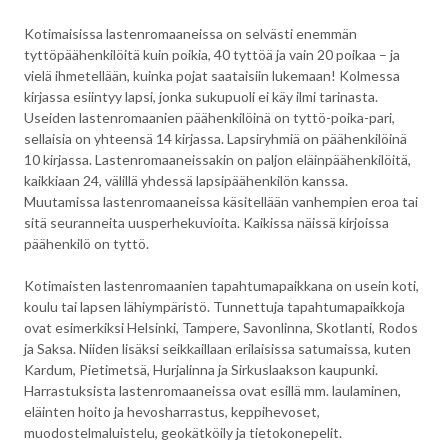
Kotimaisissa lastenromaaneissa on selvästi enemmän
tyttöpäähenkilöitä kuin poikia, 40 tyttöä ja vain 20 poikaa – ja
vielä ihmetellään, kuinka pojat saataisiin lukemaan! Kolmessa
kirjassa esiintyy lapsi, jonka sukupuoli ei käy ilmi tarinasta.
Useiden lastenromaanien päähenkilöinä on tyttö-poika-pari,
sellaisia on yhteensä 14 kirjassa. Lapsiryhmiä on päähenkilöinä
10 kirjassa. Lastenromaaneissakin on paljon eläinpäähenkilöitä,
kaikkiaan 24, välillä yhdessä lapsipäähenkilön kanssa.
Muutamissa lastenromaaneissa käsitellään vanhempien eroa tai
sitä seuranneita uusperhekuvioita. Kaikissa näissä kirjoissa
päähenkilö on tyttö.
Kotimaisten lastenromaanien tapahtumapaikkana on usein koti,
koulu tai lapsen lähiympäristö. Tunnettuja tapahtumapaikkoja
ovat esimerkiksi Helsinki, Tampere, Savonlinna, Skotlanti, Rodos
ja Saksa. Niiden lisäksi seikkaillaan erilaisissa satumaissa, kuten
Kardum, Pietimetsä, Hurjalinna ja Sirkuslaakson kaupunki.
Harrastuksista lastenromaaneissa ovat esillä mm. laulaminen,
eläinten hoito ja hevosharrastus, keppihevoset,
muodostelmaluistelu, geokätköily ja tietokonepelit.