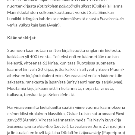
nuortenkirjasta
Kotitekoisen poikabändin alkeet
(Opike) ja Hanna
Männikkölahden selkomukauttamat versiot Salla Simukan
Lumikki-trilogian kahdesta ensimmäisestä osasta
Punainen kuin
veri
ja
Valkea kuin lumi
(Avain).
Käännöskirjat
Suomeen käännetään eniten kirjallisuutta englannin kielestä,
kaikkiaan yli 400 teosta. Toiseksi eniten käännetään ruotsin
kielestä, yhteensä 61 kirjaa, kun taas Ruotsissa suomesta
käännettiin vain 20 kirjaa, jotka kaikki sisältyvät yhteen Muumi-
aiheiseen kirjajoulukalenteriin. Seuraavaksi eniten käännettiin
saksasta, ranskasta ja japanista (erityisesti manga-sarjakuvaa).
Muutamia kirjoja käännettiin hollannista, norjasta, virosta,
italiasta, tanskasta ja tšekin kielestä.
Harvinaisemmilta kielialueilta saatiin viime vuonna käännöksenä
esimerkiksi virolainen klassikko, Oskar Lutsin saturomaani
Pieni
sarvipää
(Atrain). Virosta käännettiin myös Tia Navin kuvakirja
Seitsemän pientä elefanttia
(Lector). Latvialaisen Juris Zvirgzdiņšin
ja liettualaisen kuvittaja Lina Dūdaitėn
Leijonan ärjy
(Paperiporo)