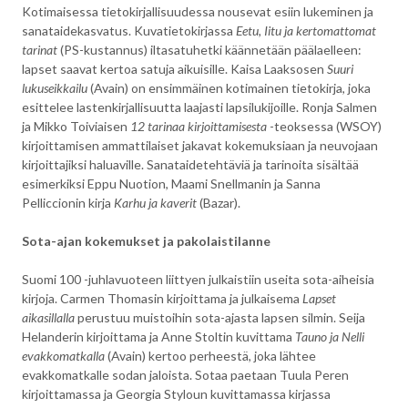
Kotimaisessa tietokirjallisuudessa nousevat esiin lukeminen ja
sanataidekasvatus. Kuvatietokirjassa
Eetu, Iitu ja kertomattomat
tarinat
(PS-kustannus) iltasatuhetki käännetään päälaelleen:
lapset saavat kertoa satuja aikuisille. Kaisa Laaksosen
Suuri
lukuseikkailu
(Avain) on ensimmäinen kotimainen tietokirja, joka
esittelee lastenkirjallisuutta laajasti lapsilukijoille. Ronja Salmen
ja Mikko Toiviaisen
12 tarinaa kirjoittamisesta
-teoksessa (WSOY)
kirjoittamisen ammattilaiset jakavat kokemuksiaan ja neuvojaan
kirjoittajiksi haluaville. Sanataidetehtäviä ja tarinoita sisältää
esimerkiksi Eppu Nuotion, Maami Snellmanin ja Sanna
Pelliccionin kirja
Karhu ja kaverit
(Bazar).
Sota-ajan kokemukset ja pakolaistilanne
Suomi 100 -juhlavuoteen liittyen julkaistiin useita sota-aiheisia
kirjoja. Carmen Thomasin kirjoittama ja julkaisema
Lapset
aikasillalla
perustuu muistoihin sota-ajasta lapsen silmin. Seija
Helanderin kirjoittama ja Anne Stoltin kuvittama
Tauno ja Nelli
evakkomatkalla
(Avain) kertoo perheestä, joka lähtee
evakkomatkalle sodan jaloista. Sotaa paetaan Tuula Peren
kirjoittamassa ja Georgia Styloun kuvittamassa kirjassa