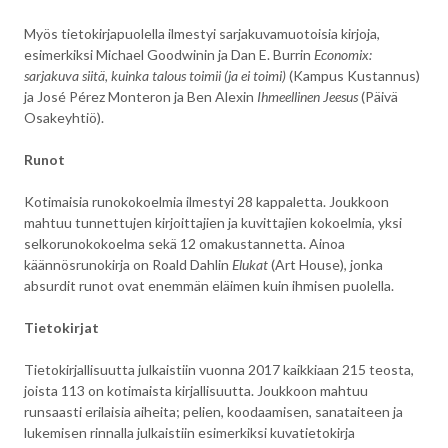
Myös tietokirjapuolella ilmestyi sarjakuvamuotoisia kirjoja,
esimerkiksi Michael Goodwinin ja Dan E. Burrin
Economix:
sarjakuva siitä, kuinka talous toimii (ja ei toimi)
(Kampus Kustannus)
ja José Pérez Monteron ja Ben Alexin
Ihmeellinen Jeesus
(Päivä
Osakeyhtiö).
Runot
Kotimaisia runokokoelmia ilmestyi 28 kappaletta. Joukkoon
mahtuu tunnettujen kirjoittajien ja kuvittajien kokoelmia, yksi
selkorunokokoelma sekä 12 omakustannetta. Ainoa
käännösrunokirja on Roald Dahlin
Elukat
(Art House), jonka
absurdit runot ovat enemmän eläimen kuin ihmisen puolella.
Tietokirjat
Tietokirjallisuutta julkaistiin vuonna 2017 kaikkiaan 215 teosta,
joista 113 on kotimaista kirjallisuutta. Joukkoon mahtuu
runsaasti erilaisia aiheita; pelien, koodaamisen, sanataiteen ja
lukemisen rinnalla julkaistiin esimerkiksi kuvatietokirja